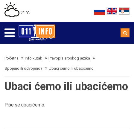
21 ℃
Početna
Info kutak
Pravopis srpskog jezika
Spojeno ili odvojeno?
Ubaci ćemo ili ubacićemo
Ubaci ćemo ili ubacićemo
Piše se ubacićemo.