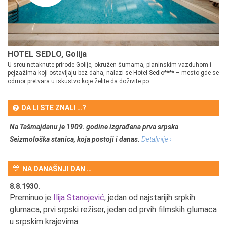
HOTEL SEDLO, Golija
U srcu netaknute prirode Golije, okružen šumama, planinskim vazduhom i
pejzažima koji ostavljaju bez daha, nalazi se Hotel Sedlo**** – mesto gde se
odmor pretvara u iskustvo koje želite da doživite po...
DA LI STE ZNALI …?
Na Tašmajdanu je 1909. godine izgrađena prva srpska
Seizmološka stanica, koja postoji i danas.
Detaljnije ›
NA DANAŠNJI DAN …
8.8.1930.
8.
Preminuo je
Ilija Stanojević
, jedan od najstarijih srpkih
U 
u
glumaca, prvi srpski režiser, jedan od prvih filmskih glumaca
u srpskim krajevima.