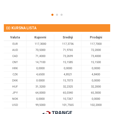
KURSNA LISTA
Valuta
Kupovni
Srednji
Prodajni
EUR
117,3000
117,3736
117,7000
AUD
70,5000
71,9765
72,2000
CAD
71,4000
73,2699
73,4000
CNY
14,7100
15,1585
15,1500
HRK
0,0000
0,0000
0,0000
CZK
4,6500
4,8521
4,8400
DKK
0.0000
15,7073
0,0000
HUF
31,3200
32,2325
32,2000
JPY
64,0000
65,0340
65,3000
NOK
0,0000
10,7267
0,0000
USD
99,5000
101,7565
102,2000