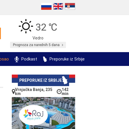
32 ℃
Vedro
Prognoza za narednih 5 dana
posao
Podkast
Preporuke iz Srbije
PREPORUKE IZ SRBIJE
Vrnjačka Banja, 235
142
km
min