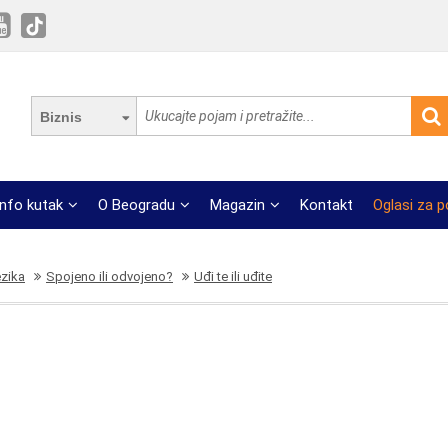
Biznis
Info kutak
O Beogradu
Magazin
Kontakt
Oglasi za 
ezika
Spojeno ili odvojeno?
Uđi te ili uđite