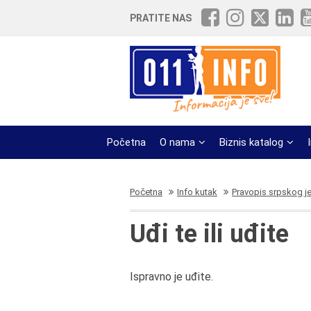
PRATITE NAS
Početna
O nama
Biznis katalog
Početna
Info kutak
Pravopis srpskog j
Uđi te ili uđite
Ispravno je uđite.