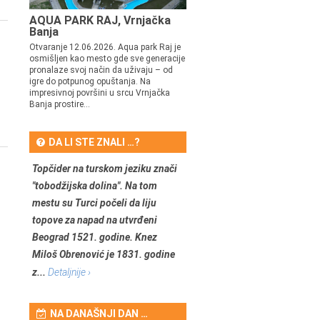
AQUA PARK RAJ, Vrnjačka
Banja
Otvaranje 12.06.2026. Aqua park Raj je
osmišljen kao mesto gde sve generacije
pronalaze svoj način da uživaju – od
igre do potpunog opuštanja. Na
impresivnoj površini u srcu Vrnjačka
Banja prostire...
DA LI STE ZNALI …?
Topčider na turskom jeziku znači
"tobodžijska dolina". Na tom
mestu su Turci počeli da liju
topove za napad na utvrđeni
Beograd 1521. godine. Knez
Miloš Obrenović je 1831. godine
z...
Detaljnije ›
NA DANAŠNJI DAN …