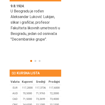
9.8.1924.
9.8.2013.
šao u
U Beogradu je rođen
Preminuo je Vladimir Šams,
e
Aleksandar Luković Lukijan,
mašinski inženjer, pilot,
vetni
slikar i grafičar, profesor
kapetan JAT-a,
Fakulteta likovnih umetnosti u
počasni predsednik Aero-
ih
Beogradu, jedan od osnivača
kluba "Naša krila".
užno
"Decembarske grupe".
KURSNA LISTA
Valuta
Kupovni
Srednji
Prodajni
EUR
117,2000
117,3736
117,6000
AUD
70,5000
71,9765
72,2000
CAD
71,5000
73,2699
73,4000
CNY
14,6500
15,1585
15,1500