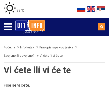
33 ℃
Početna
Info kutak
Pravopis srpskog jezika
Spojeno ili odvojeno?
Vi ćete ili vi će te
Vi ćete ili vi će te
Piše se vi ćete.