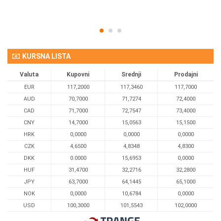
KURSNA LISTA
Valuta
Kupovni
Srednji
Prodajni
EUR
117,2000
117,3460
117,7000
AUD
70,7000
71,7274
72,4000
CAD
71,7000
72,7547
73,4000
CNY
14,7000
15,0563
15,1500
HRK
0,0000
0,0000
0,0000
CZK
4,6500
4,8348
4,8300
DKK
0.0000
15,6953
0,0000
HUF
31,4700
32,2716
32,2800
JPY
63,7000
64,1445
65,1000
NOK
0,0000
10,6784
0,0000
USD
100,3000
101,5543
102,0000