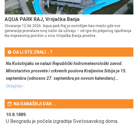
AQUA PARK RAJ, Vrnjačka Banja
Otvaranje 12.06.2026. Aqua park Raj je osmišljen kao mesto gde sve
generacije pronalaze svoj način da uživaju – od igre do potpunog opuštanja.
Na impresivnoj površini u srcu Vrnjačka Banja prostire...
DA LI STE ZNALI …?
Na Košutnjaku se nalazi Republički hidrometeorološki zavod.
Ministarstvo prosvete i crkvenih poslova Kraljevine Srbije je 15.
septembra (odnosno 27. septembra po novom kalendaru)...
Detaljnije ›
NA DANAŠNJI DAN …
10.8.1889.
10
U Beogradu je počela izgradnja Svetosavskog doma.
Ut
Om