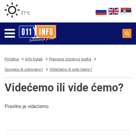
37 ℃
Početna
Info kutak
Pravopis srpskog jezika
Spojeno ili odvojeno?
Videćemo ili vide ćemo?
Videćemo ili vide ćemo?
Pravilno je videćemo.