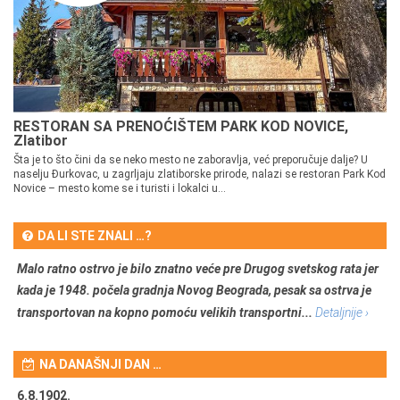
RESTORAN SA PRENOĆIŠTEM PARK KOD NOVICE,
Zlatibor
Šta je to što čini da se neko mesto ne zaboravlja, već preporučuje dalje? U
naselju Đurkovac, u zagrljaju zlatiborske prirode, nalazi se restoran Park Kod
Novice – mesto kome se i turisti i lokalci u...
DA LI STE ZNALI …?
Malo ratno ostrvo je bilo znatno veće pre Drugog svetskog rata jer
kada je 1948. počela gradnja Novog Beograda, pesak sa ostrva je
transportovan na kopno pomoću velikih transportni...
Detaljnije ›
NA DANAŠNJI DAN …
6.8.1902.
6.