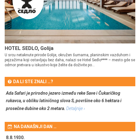
HOTEL SEDLO, Golija
U srcu netaknute prirode Golije, okružen šumama, planinskim vazduhom i
pejzažima koji ostavljaju bez daha, nalazi se Hotel Sedlo**** – mesto gde se
odmor pretvara u iskustvo koje želite da doživite po...
DA LI STE ZNALI …?
Ada Safari je prirodno jezero između reke Save i Čukaričkog
rukavca, u obliku latiničnog slova S, površine oko 6 hektara i
prosečne dubine oko 2 metara.
Detaljnije ›
NA DANAŠNJI DAN …
8.8.1930.
8.