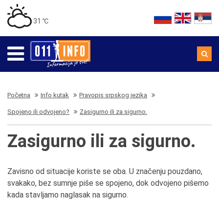
31 ℃
Početna
Info kutak
Pravopis srpskog jezika
Spojeno ili odvojeno?
Zasigurno ili za sigurno.
Zasigurno ili za sigurno.
Zavisno od situacije koriste se oba. U značenju pouzdano,
svakako, bez sumnje piše se spojeno, dok odvojeno pišemo
kada stavljamo naglasak na sigurno.