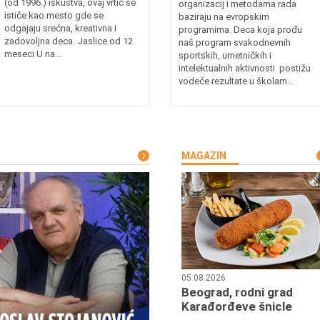
(od 1996.) iskustva, ovaj vrtić se
organizacij i metodama rada
ističe kao mesto gde se
baziraju na evropskim
odgajaju srećna, kreativna i
programima. Deca koja prođu
zadovoljna deca. Jaslice od 12
naš program svakodnevnih
meseci U na...
sportskih, umetničkih i
intelektualnih aktivnosti postižu
vodeće rezultate u školam...
MAGAZIN
05.08.2026
Beograd, rodni grad
Karađorđeve šnicle