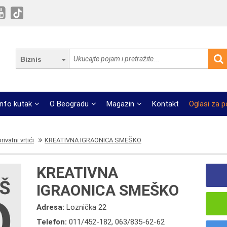
Biznis
Info kutak
O Beogradu
Magazin
Kontakt
Oglasi za 
ivatni vrtići
KREATIVNA IGRAONICA SMEŠKO
KREATIVNA
IGRAONICA SMEŠKO
Adresa:
Loznička 22
Telefon:
011/452-182
,
063/835-62-62