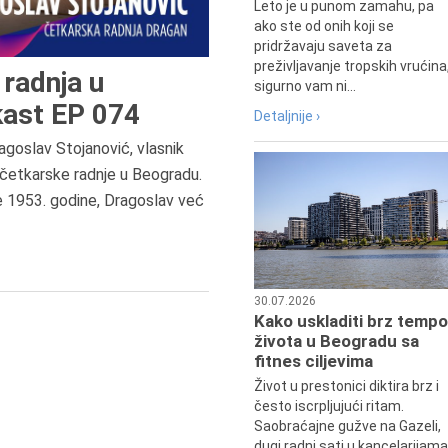
Leto je u punom zamahu, pa
ako ste od onih koji se
pridržavaju saveta za
preživljavanje tropskih vrućina
radnja u
sigurno vam ni...
ast EP 074
Detaljnije ›
agoslav Stojanović, vlasnik
9.8.1807.
četkarske radnje u Beogradu.
Dositej Obradović je došao u Srbij
e 1953. godine, Dragoslav već
u Beograd, gde je nastavio književ
prosvetni rad, čime je simboličn
najavljen povratak glavnih tokov
srpske kulture južno od Save i
Dunava.
30.07.2026
Kako uskladiti brz tempo
života u Beogradu sa
fitnes ciljevima
Život u prestonici diktira brz i
često iscrpljujući ritam.
Saobraćajne gužve na Gazeli,
dugi radni sati u kancelarijama.