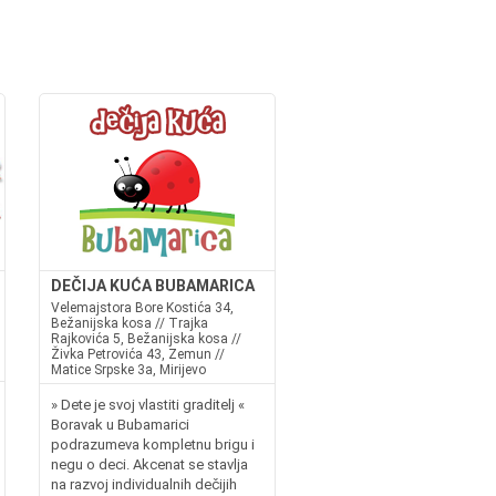
DEČIJA KUĆA BUBAMARICA
Velemajstora Bore Kostića 34,
Bežanijska kosa // Trajka
Rajkovića 5, Bežanijska kosa //
Živka Petrovića 43, Zemun //
Matice Srpske 3a, Mirijevo
» Dete je svoj vlastiti graditelj «
Boravak u Bubamarici
podrazumeva kompletnu brigu i
negu o deci. Akcenat se stavlja
na razvoj individualnih dečijih