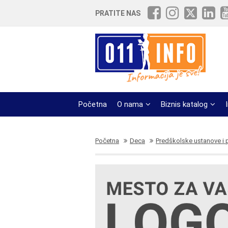
PRATITE NAS
Početna
O nama
Biznis katalog
Početna
Deca
Predškolske ustanove i pr