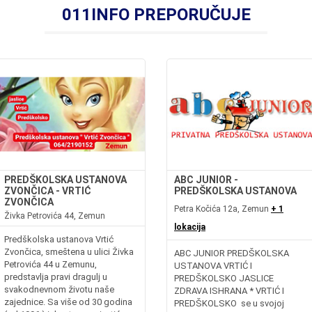
011INFO PREPORUČUJE
PREDŠKOLSKA USTANOVA
ABC JUNIOR -
ZVONČICA - VRTIĆ
PREDŠKOLSKA USTANOVA
ZVONČICA
Petra Kočića 12a, Zemun
+ 1
Živka Petrovića 44, Zemun
lokacija
Predškolska ustanova Vrtić
Zvončica, smeštena u ulici Živka
ABC JUNIOR PREDŠKOLSKA
Petrovića 44 u Zemunu,
USTANOVA VRTIĆ I
predstavlja pravi dragulj u
PREDŠKOLSKO JASLICE
svakodnevnom životu naše
ZDRAVA ISHRANA * VRTIĆ I
zajednice. Sa više od 30 godina
PREDŠKOLSKO se u svojoj