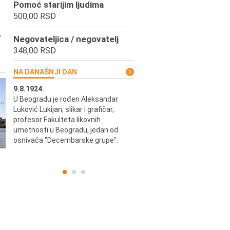
Pomoć starijim ljudima
500,00 RSD
,
Negovateljica / negovatelj
348,00 RSD
NA DANAŠNJI DAN
9.8.1924.
9.8.2013.
u i
U Beogradu je rođen Aleksandar
Preminuo je Vladimir Šams,
ni i
Luković Lukijan, slikar i grafičar,
mašinski inženjer, pilot, kape
o
profesor Fakulteta likovnih
JAT-a, počasni predsednik Ae
a
umetnosti u Beogradu, jedan od
kluba "Naša krila".
osnivača "Decembarske grupe".
..