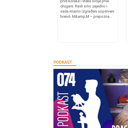
prve korake i stekli svoje prve
drugare. Rasli smo zajedno i
sada imamo izgrađeni sopstveni
brend- M&amp;M – prepozna...
PODKAST