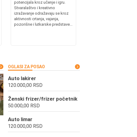
potencijala kroz učenje i igru.
Stvaralaštvo i kreativno
izražavanje odražavaju se kroz
aktivnosti crtanja, vajanja,
pozorišne i lutkarske predstave...
OGLASI ZA POSAO
Auto lakirer
120.000,00 RSD
Ženski frizer/frizer početnik
50.000,00 RSD
Auto limar
120.000,00 RSD