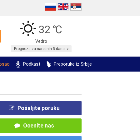
32 ℃
Vedro
Prognoza za narednih 5 dana
posao
Podkast
Preporuke iz Srbije
Pošaljite poruku
Ocenite nas