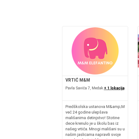
VRTIĆ M&M
Pavla Savića 7, Medak
+ 1 lokacija
Predškolska ustanova M&amp;M
već 24 godine ulepšava
mališanima detinjstvo! Stotine
dece krenulo je u školu bas iz
našeg vrtića. Mnogi mališani su u
našim jaslicama napravili svoje