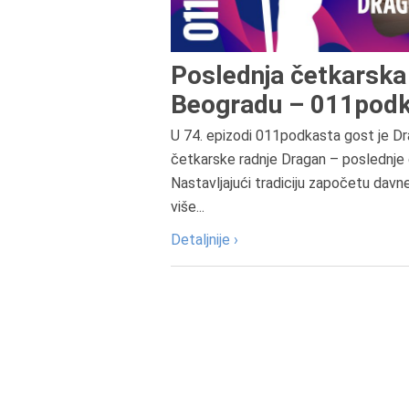
Poslednja četkarska 
Beogradu – 011podk
U 74. epizodi 011podkasta gost je Dr
četkarske radnje Dragan – poslednje 
Nastavljajući tradiciju započetu davn
više...
Detaljnije ›