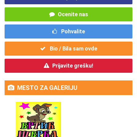
Ocenite nas
Pohvalite
Bio / Bila sam ovde
Prijavite grešku!
MESTO ZA GALERIJU