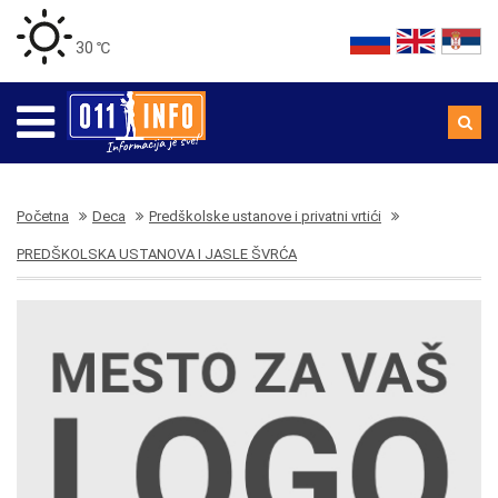
30 ℃
Početna
Deca
Predškolske ustanove i privatni vrtići
PREDŠKOLSKA USTANOVA I JASLE ŠVRĆA