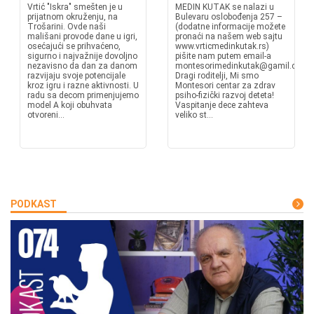
Vrtić "Iskra" smešten je u
MEDIN KUTAK se nalazi u
prijatnom okruženju, na
Bulevaru oslobođenja 257 –
Trošarini. Ovde naši
(dodatne informacije možete
mališani provode dane u igri,
pronaći na našem web sajtu
osećajući se prihvaćeno,
www.vrticmedinkutak.rs)
sigurno i najvažnije dovoljno
pišite nam putem email-a
nezavisno da dan za danom
montesorimedinkutak@gamil.com
razvijaju svoje potencijale
Dragi roditelji, Mi smo
kroz igru i razne aktivnosti. U
Montesori centar za zdrav
radu sa decom primenjujemo
psiho-fizički razvoj deteta!
model A koji obuhvata
Vaspitanje dece zahteva
otvoreni...
veliko st...
PODKAST