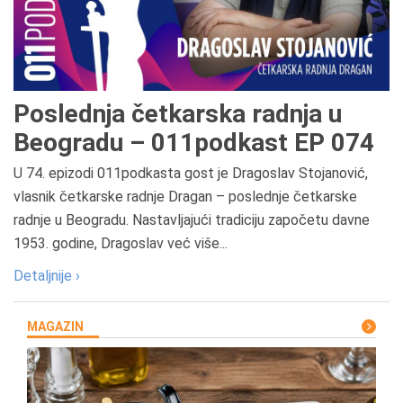
Poslednja četkarska radnja u
Beogradu – 011podkast EP 074
U 74. epizodi 011podkasta gost je Dragoslav Stojanović,
vlasnik četkarske radnje Dragan – poslednje četkarske
radnje u Beogradu. Nastavljajući tradiciju započetu davne
1953. godine, Dragoslav već više...
Detaljnije ›
MAGAZIN