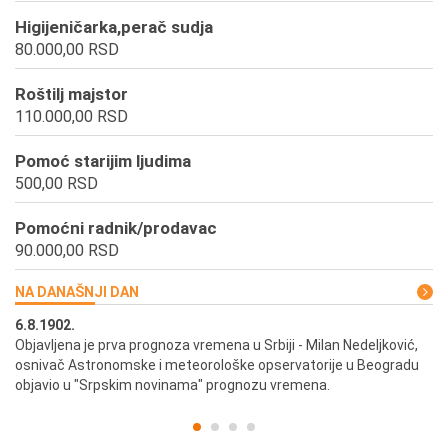
Higijeničarka,perač sudja
80.000,00 RSD
Roštilj majstor
110.000,00 RSD
Pomoć starijim ljudima
500,00 RSD
Pomoćni radnik/prodavac
90.000,00 RSD
NA DANAŠNJI DAN
6.8.1902.
6.
ik
Objavljena je prva prognoza vremena u Srbiji - Milan Nedeljković,
Od
osnivač Astronomske i meteorološke opservatorije u Beogradu
Be
objavio u "Srpskim novinama" prognozu vremena.