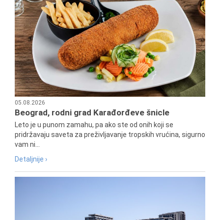
05.08.2026
Beograd, rodni grad Karađorđeve šnicle
Leto je u punom zamahu, pa ako ste od onih koji se
pridržavaju saveta za preživljavanje tropskih vrućina, sigurno
vam ni...
Detaljnije ›