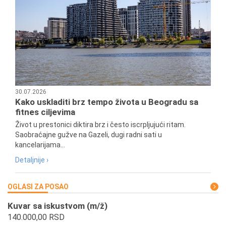
30.07.2026
Kako uskladiti brz tempo života u Beogradu sa
fitnes ciljevima
Život u prestonici diktira brz i često iscrpljujući ritam.
Saobraćajne gužve na Gazeli, dugi radni sati u
kancelarijama...
Detaljnije ›
OGLASI ZA POSAO
Kuvar sa iskustvom (m/ž)
140.000,00 RSD