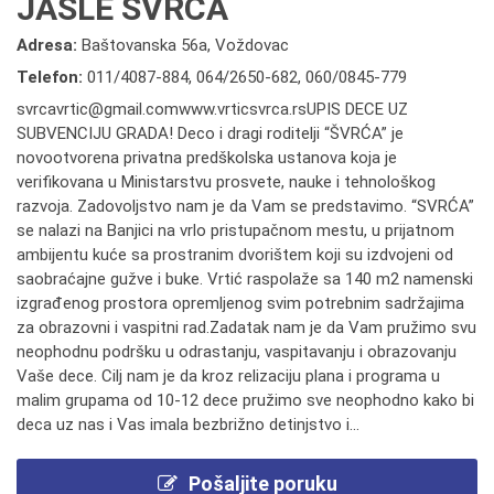
JASLE ŠVRĆA
Adresa:
Baštovanska 56a, Voždovac
Telefon:
011/4087-884
,
064/2650-682
,
060/0845-779
svrcavrtic@gmail.comwww.vrticsvrca.rsUPIS DECE UZ
SUBVENCIJU GRADA! Deco i dragi roditelji “ŠVRĆA” je
novootvorena privatna predškolska ustanova koja je
verifikovana u Ministarstvu prosvete, nauke i tehnološkog
razvoja. Zadovoljstvo nam je da Vam se predstavimo. “SVRĆA”
se nalazi na Banjici na vrlo pristupačnom mestu, u prijatnom
ambijentu kuće sa prostranim dvorištem koji su izdvojeni od
saobraćajne gužve i buke. Vrtić raspolaže sa 140 m2 namenski
izgrađenog prostora opremljenog svim potrebnim sadržajima
za obrazovni i vaspitni rad.Zadatak nam je da Vam pružimo svu
neophodnu podršku u odrastanju, vaspitavanju i obrazovanju
Vaše dece. Cilj nam je da kroz relizaciju plana i programa u
malim grupama od 10-12 dece pružimo sve neophodno kako bi
deca uz nas i Vas imala bezbrižno detinjstvo i...
Pošaljite poruku