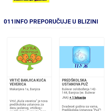
011INFO PREPORUČUJE U BLIZINI
VRTIĆ BANJICA KUĆA
PREDŠKOLSKA
VEVERICA
USTANOVA PUŽ
Makarijeva 1a, Banjica
Bulevar oslobođenja 142-
144, Banjica (ex. Bulevar
JNA)
+ 1 lokacija
Vrtić „Kuća veverica“ je nova
predškolska ustanova za
Dvadeset godina sa vama,
decu jaslenog, vrtićkog i
Predškolska Ustanova "Puž"!