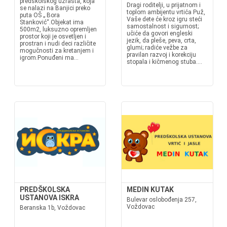
predškolskog uzrasta, koja
Dragi roditelji, u prijatnom i
se nalazi na Banjici preko
toplom ambijentu vrtića Puž,
puta OŠ „ Bora
Vaše dete će kroz igru steći
Stanković“.Objekat ima
samostalnost i sigurnost;
500m2, luksuzno opremljen
učiće da govori engleski
prostor koji je osvetljen i
jezik, da pleše, peva, crta,
prostran i nudi deci različite
glumi; radiće vežbe za
mogučnosti za kretanjem i
pravilan razvoj i korekciju
igrom.Ponuđeni ma...
stopala i kičmenog stuba....
PREDŠKOLSKA
MEDIN KUTAK
USTANOVA ISKRA
Bulevar oslobođenja 257,
Voždovac
Beranska 1b, Voždovac