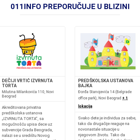
011INFO PREPORUČUJE U BLIZINI
DEČIJI VRTIĆ IZVRNUTA
PREDŠKOLSKA USTANOVA
TORTA
BAJKA
Milutina Milankovića 110, Novi
Đorđa Stanojevića 14 (Belgrade
Beograd
office park), Novi Beograd
+ 1
lokacija
Akreditovana privatna
predškolska ustanova
Svako dete je individua za sebe,
„IZVRNUTA TORTA”, sa
tako da drugačije reaguje na
mogućnošću upisa dece uz
novonastale situacije u
subvencije Grada Beograda,
njegovom životu. Tako da
nalazi se u središtu Novog