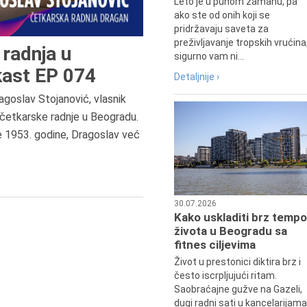
Leto je u punom zamahu, pa
ako ste od onih koji se
pridržavaju saveta za
preživljavanje tropskih vrućina
radnja u
sigurno vam ni...
ast EP 074
Detaljnije ›
agoslav Stojanović, vlasnik
četkarske radnje u Beogradu.
9.8.1807.
e 1953. godine, Dragoslav već
Dositej Obradović je došao u Srbij
u Beograd, gde je nastavio književ
prosvetni rad, čime je simboličn
najavljen povratak glavnih tokov
srpske kulture južno od Save i
30.07.2026
Dunava.
Kako uskladiti brz tempo
života u Beogradu sa
fitnes ciljevima
Život u prestonici diktira brz i
često iscrpljujući ritam.
Saobraćajne gužve na Gazeli,
dugi radni sati u kancelarijama.