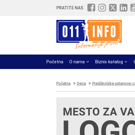
PRATITE NAS
Početna
O nama
Biznis katalog
Početna
Deca
Predškolske ustanove i pr