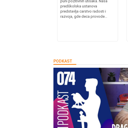
puni pozitivnih utisaka. Naša
predškolska ustanova
predstavlja carstvo radosti i
razvoja, gde deca provode...
PODKAST