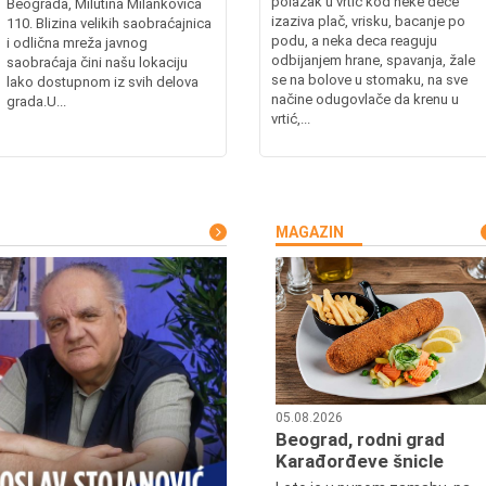
polazak u vrtić kod neke dece
Beograda, Milutina Milankovića
izaziva plač, vrisku, bacanje po
110. Blizina velikih saobraćajnica
podu, a neka deca reaguju
i odlična mreža javnog
odbijanjem hrane, spavanja, žale
saobraćaja čini našu lokaciju
se na bolove u stomaku, na sve
lako dostupnom iz svih delova
načine odugovlače da krenu u
grada.U...
vrtić,...
MAGAZIN
05.08.2026
Beograd, rodni grad
Karađorđeve šnicle