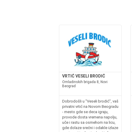
VRTIĆ VESELI BRODIĆ
Omladinskih brigada 8, Novi
Beograd
Dobrodošli u "Veseli brodić", vaš
privatni vrtić na Novom Beogradu
- mesto gde se deca igraju,
provode dosta vremena napolju,
uče i rastu sa osmehom na licu,
gde dolaze srećni i odakle izlaze