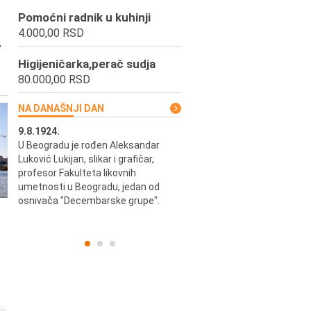
Pomoćni radnik u kuhinji
4.000,00 RSD
,
Higijeničarka,perač sudja
80.000,00 RSD
NA DANAŠNJI DAN
9.8.1924.
9.8.2013.
u i
U Beogradu je rođen Aleksandar
Preminuo je Vladimir Šams,
ni i
Luković Lukijan, slikar i grafičar,
mašinski inženjer, pilot, kape
o
profesor Fakulteta likovnih
JAT-a, počasni predsednik Ae
a
umetnosti u Beogradu, jedan od
kluba "Naša krila".
osnivača "Decembarske grupe".
..