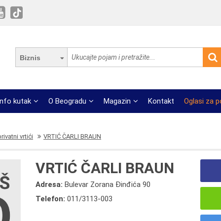
Biznis
Info kutak
O Beogradu
Magazin
Kontakt
Oglasi za 
ivatni vrtići
VRTIĆ ČARLI BRAUN
VRTIĆ ČARLI BRAUN
Adresa:
Bulevar Zorana Đinđića 90
Telefon:
011/3113-003