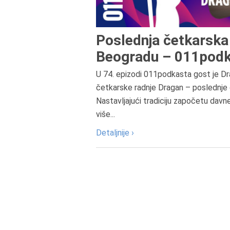
Poslednja četkarska 
Beogradu – 011podk
U 74. epizodi 011podkasta gost je Dr
četkarske radnje Dragan – poslednje 
Nastavljajući tradiciju započetu davn
više...
Detaljnije ›