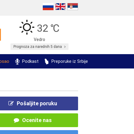
32 ℃
Vedro
Prognoza za narednih 5 dana
posao
Podkast
Preporuke iz Srbije
Pošaljite poruku
Ocenite nas