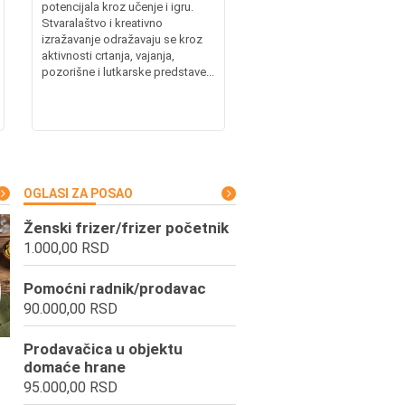
potencijala kroz učenje i igru.
Stvaralaštvo i kreativno
izražavanje odražavaju se kroz
aktivnosti crtanja, vajanja,
pozorišne i lutkarske predstave...
OGLASI ZA POSAO
Ženski frizer/frizer početnik
1.000,00 RSD
Pomoćni radnik/prodavac
90.000,00 RSD
Prodavačica u objektu
domaće hrane
95.000,00 RSD