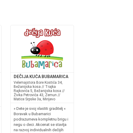
DEČIJA KUĆA BUBAMARICA
Velemajstora Bore Kostića 34,
Bežanijska kosa // Trajka
Rajkovića 5, Bežanijska kosa //
Živka Petrovića 43, Zemun //
Matice Srpske 3a, Mirijevo
» Dete je svoj vlastiti graditelj «
Boravak u Bubamarici
podrazumeva kompletnu brigu i
negu o deci. Akcenat se stavlja
na razvoj individualnih dečijih