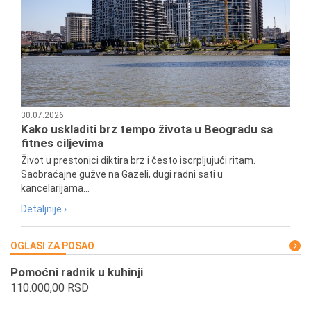
30.07.2026
Kako uskladiti brz tempo života u Beogradu sa
fitnes ciljevima
Život u prestonici diktira brz i često iscrpljujući ritam.
Saobraćajne gužve na Gazeli, dugi radni sati u
kancelarijama...
Detaljnije ›
OGLASI ZA POSAO
Pomoćni radnik u kuhinji
110.000,00 RSD