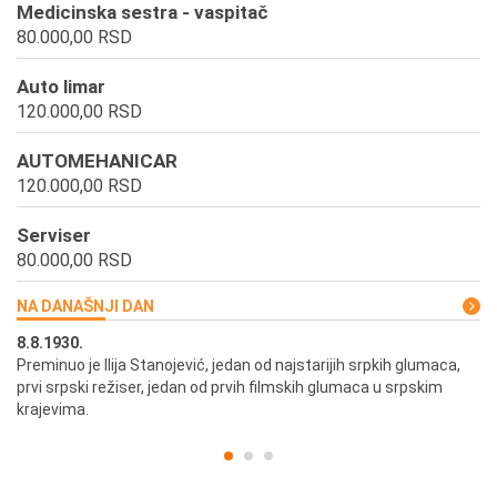
Medicinska sestra - vaspitač
80.000,00 RSD
Auto limar
120.000,00 RSD
AUTOMEHANICAR
120.000,00 RSD
Serviser
80.000,00 RSD
NA DANAŠNJI DAN
8.8.1930.
8.
Preminuo je Ilija Stanojević, jedan od najstarijih srpkih glumaca,
U 
prvi srpski režiser, jedan od prvih filmskih glumaca u srpskim
krajevima.