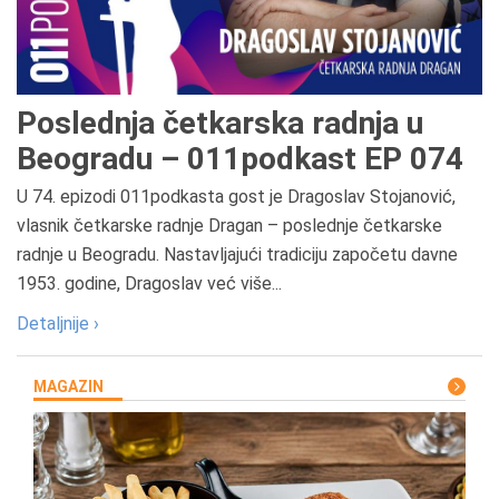
Poslednja četkarska radnja u
Beogradu – 011podkast EP 074
U 74. epizodi 011podkasta gost je Dragoslav Stojanović,
vlasnik četkarske radnje Dragan – poslednje četkarske
radnje u Beogradu. Nastavljajući tradiciju započetu davne
1953. godine, Dragoslav već više...
Detaljnije ›
MAGAZIN