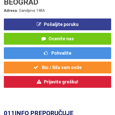
BEOGRAD
Adresa:
Gandijeva 148A
Pošaljite poruku
Ocenite nas
Pohvalite
Bio / Bila sam ovde
Prijavite grešku!
011INFO PREPORUČUJE