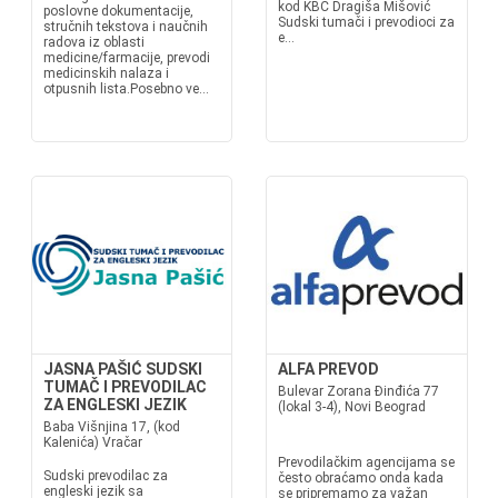
kod KBC Dragiša Mišović
poslovne dokumentacije,
Sudski tumači i prevodioci za
stručnih tekstova i naučnih
e...
radova iz oblasti
medicine/farmacije, prevodi
medicinskih nalaza i
otpusnih lista.Posebno ve...
JASNA PAŠIĆ SUDSKI
ALFA PREVOD
TUMAČ I PREVODILAC
Bulevar Zorana Đinđića 77
ZA ENGLESKI JEZIK
(lokal 3-4), Novi Beograd
Baba Višnjina 17, (kod
Kalenića) Vračar
Prevodilačkim agencijama se
Sudski prevodilac za
često obraćamo onda kada
engleski jezik sa
se pripremamo za važan