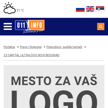
31 ℃
Početna
Pravo i finansije
Prevodioci, sudski tumači
Z3 CAPITAL ULTRA DOO NOVI BEOGRAD