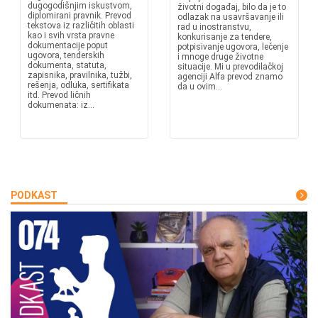
dugogodišnjim iskustvom,
životni događaj, bilo da je to
diplomirani pravnik. Prevod
odlazak na usavršavanje ili
tekstova iz različitih oblasti
rad u inostranstvu,
kao i svih vrsta pravne
konkurisanje za tendere,
dokumentacije poput
potpisivanje ugovora, lečenje
ugovora, tenderskih
i mnoge druge životne
dokumenta, statuta,
situacije. Mi u prevodilačkoj
zapisnika, pravilnika, tužbi,
agenciji Alfa prevod znamo
rešenja, odluka, sertifikata
da u ovim...
itd. Prevod ličnih
dokumenata: iz...
PODKAST