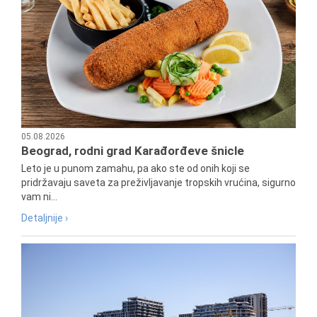
05.08.2026
Beograd, rodni grad Karađorđeve šnicle
Leto je u punom zamahu, pa ako ste od onih koji se
pridržavaju saveta za preživljavanje tropskih vrućina, sigurno
vam ni...
Detaljnije ›