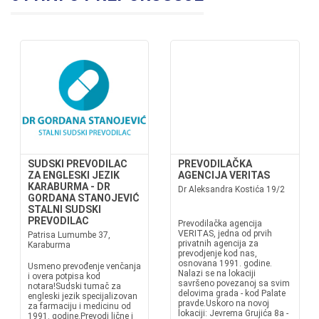
SUDSKI PREVODILAC
PREVODILAČKA
ZA ENGLESKI JEZIK
AGENCIJA VERITAS
KARABURMA - DR
Dr Aleksandra Kostića 19/2
GORDANA STANOJEVIĆ
STALNI SUDSKI
PREVODILAC
Prevodilačka agencija
VERITAS, jedna od prvih
Patrisa Lumumbe 37,
privatnih agencija za
Karaburma
prevodjenje kod nas,
osnovana 1991. godine.
Usmeno prevođenje venčanja
Nalazi se na lokaciji
i overa potpisa kod
savršeno povezanoj sa svim
notara!Sudski tumač za
delovima grada - kod Palate
engleski jezik specijalizovan
pravde.Uskoro na novoj
za farmaciju i medicinu od
lokaciji: Jevrema Grujića 8a -
1991. godine.Prevodi lične i