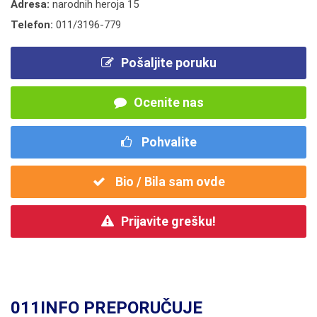
Adresa:
narodnih heroja 15
Telefon:
011/3196-779
Pošaljite poruku
Ocenite nas
Pohvalite
Bio / Bila sam ovde
Prijavite grešku!
011INFO PREPORUČUJE