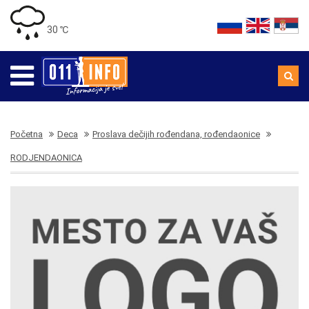
30 ℃
Početna
Deca
Proslava dečijih rođendana, rođendaonice
RODJENDAONICA