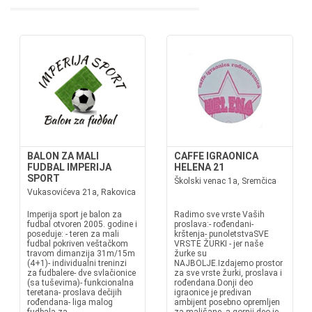
BALON ZA MALI
CAFFE IGRAONICA
FUDBAL IMPERIJA
HELENA 21
SPORT
Školski venac 1a, Sremčica
Vukasovićeva 21a, Rakovica
Imperija sport je balon za
Radimo sve vrste Vaših
fudbal otvoren 2005. godine i
proslava:- rođendani-
poseduje: - teren za mali
krštenja- punoletstvaSVE
fudbal pokriven veštačkom
VRSTE ŽURKI - jer naše
travom dimanzija 31m/15m
žurke su
(4+1)- individualni treninzi
NAJBOLJE.Izdajemo prostor
za fudbalere- dve svlačionice
za sve vrste žurki, proslava i
(sa tuševima)- funkcionalna
rođendana.Donji deo
teretana- proslava dečijih
igraonice je predivan
rođendana- liga malog
ambijent posebno opremljen