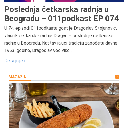
Poslednja četkarska radnja u
Beogradu – 011podkast EP 074
U 74. epizodi 011podkasta gost je Dragoslav Stojanović,
vlasnik četkarske radnje Dragan – poslednje četkarske
radnje u Beogradu. Nastavljajući tradiciju započetu davne
1953. godine, Dragoslav već više...
Detaljnije ›
MAGAZIN