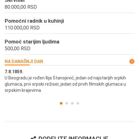
Serviser
80.000,00 RSD
Pomoćni radnik u kuhinji
110.000,00 RSD
Pomoć starijim ljudima
500,00 RSD
NA DANAŠNJI DAN
7.8.1859.
7.
U Beogradu je rođen Ilija Stanojević, jedan od najstarijih srpkih
U 
glumaca, prvi srpski režiser, jedan od prvih filmskih glumaca u
re
srpskim krajevima.