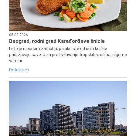
05.08.2026
Beograd, rodni grad Karađorđeve šnicle
Leto je u punom zamahu, pa ako ste od onih koji se
pridržavaju saveta za preživljavanje tropskih vrućina, sigurno
vam ni...
Detaljnije ›