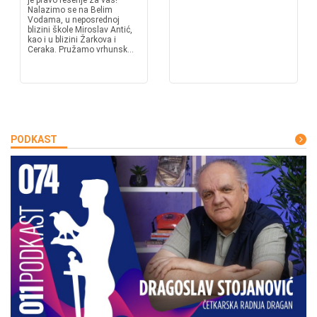
je pravo rešenje za vas!
Nalazimo se na Belim
Vodama, u neposrednoj
blizini škole Miroslav Antić,
kao i u blizini Žarkova i
Ceraka. Pružamo vrhunsk...
PODKAST