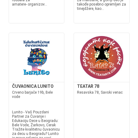
fudbala za
za mališane, a gornji deo je
amatere- organizov...
takođe posebno opremljen za
tinejdžere, kao...
ČUVAONICA LUNITO
TEATAR 78
Crveno barjače 19b, Bele
Resavska 78, Savski venac
vode
Lunito - Vaš Pouzdani
Partner za Čuvanje i
Edukaciju Dece u Beogradu:
Bele Vode, Žarkovo, Cerak
Tražite kvalitetnu čuvaonicu
za decu u Beogradu? Lunito