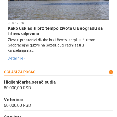
30.07.2026
Kako uskladiti brz tempo života u Beogradu sa
fitnes ciljevima
Život u prestonici diktira brz i često iscrpljujući ritam.
Saobraćajne gužve na Gazeli, dugi radni sati u
kancelarijama...
Detaljnije ›
OGLASI ZA POSAO
Higijeničarka,perač sudja
80.000,00 RSD
Veterinar
60.000,00 RSD