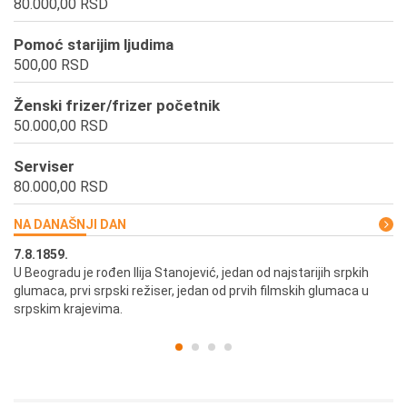
80.000,00 RSD
Pomoć starijim ljudima
500,00 RSD
Ženski frizer/frizer početnik
50.000,00 RSD
Serviser
80.000,00 RSD
NA DANAŠNJI DAN
7.8.1859.
7.
U Beogradu je rođen Ilija Stanojević, jedan od najstarijih srpkih
U 
glumaca, prvi srpski režiser, jedan od prvih filmskih glumaca u
re
srpskim krajevima.