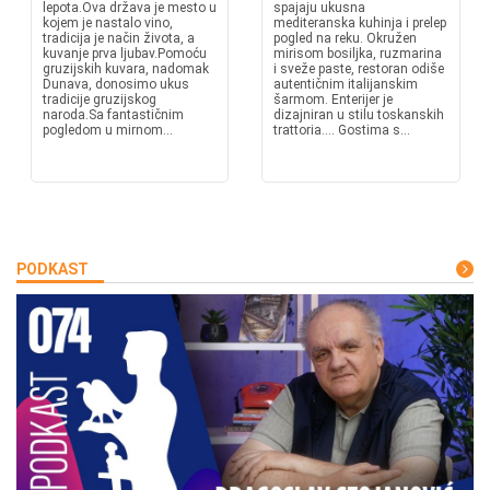
lepota.Ova država je mesto u
spajaju ukusna
kojem je nastalo vino,
mediteranska kuhinja i prelep
tradicija je način života, a
pogled na reku. Okružen
kuvanje prva ljubav.Pomoću
mirisom bosiljka, ruzmarina
gruzijskih kuvara, nadomak
i sveže paste, restoran odiše
Dunava, donosimo ukus
autentičnim italijanskim
tradicije gruzijskog
šarmom. Enterijer je
naroda.Sa fantastičnim
dizajniran u stilu toskanskih
pogledom u mirnom...
trattoria.... Gostima s...
PODKAST