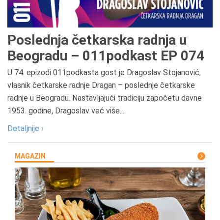
Poslednja četkarska radnja u
Beogradu – 011podkast EP 074
U 74. epizodi 011podkasta gost je Dragoslav Stojanović,
vlasnik četkarske radnje Dragan – poslednje četkarske
radnje u Beogradu. Nastavljajući tradiciju započetu davne
1953. godine, Dragoslav već više...
Detaljnije ›
MAGAZIN