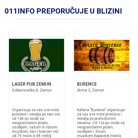
011INFO PREPORUČUJE U BLIZINI
LAGER PUB ZEMUN
BURENCE
Dobanovačka 8, Zemun
Strma 2, Zemun
Organizuje za vas sve vrste
Kafana "Burence" organizuje
proslava i veselja po ceni već
za vas sve vrste proslava i
od 14€ po osobi sa
veselja po promotivnim
neograničenim pićem,
cenama. Od 12e po osobi sa
osobljem, vašom ili našom
neograničenim pićem,
muzikom, kao i hranom već
osobljem i živom
od 7€ meze ili 8€ roštilj.
muzikom.Kapacitet mesta