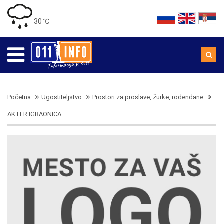
30 ℃
Početna
Ugostiteljstvo
Prostori za proslave, žurke, rođendane
AKTER IGRAONICA