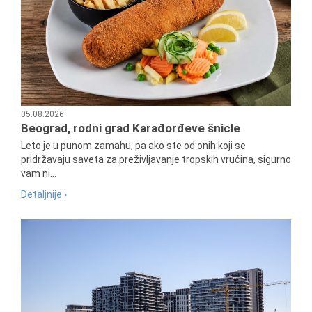
05.08.2026
Beograd, rodni grad Karađorđeve šnicle
Leto je u punom zamahu, pa ako ste od onih koji se
pridržavaju saveta za preživljavanje tropskih vrućina, sigurno
vam ni...
Detaljnije ›