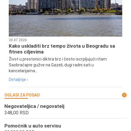
30.07.2026
Kako uskladiti brz tempo života u Beogradu sa
fitnes ciljevima
Život u prestonici diktira brz i često iscrpljujući ritam.
Saobraćajne gužve na Gazeli, dugi radni sati u
kancelarijama...
Detaljnije ›
OGLASI ZA POSAO
Negovateljica / negovatelj
348,00 RSD
Pomoćnik u auto servisu