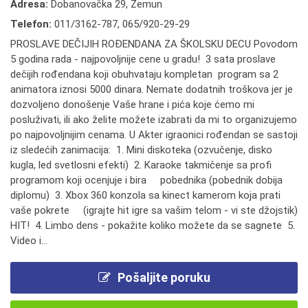
Adresa:
Dobanovačka 29, Zemun
Telefon:
011/3162-787
,
065/920-29-29
PROSLAVE DEČIJIH ROĐENDANA ZA ŠKOLSKU DECU Povodom
5 godina rada - najpovoljnije cene u gradu! 3 sata proslave
dečijih rođendana koji obuhvataju kompletan program sa 2
animatora iznosi 5000 dinara. Nemate dodatnih troškova jer je
dozvoljeno donošenje Vaše hrane i pića koje ćemo mi
posluživati, ili ako želite možete izabrati da mi to organizujemo
po najpovoljnijim cenama. U Akter igraonici rođendan se sastoji
iz sledećih zanimacija: 1. Mini diskoteka (ozvučenje, disko
kugla, led svetlosni efekti) 2. Karaoke takmičenje sa profi
programom koji ocenjuje i bira pobednika (pobednik dobija
diplomu) 3. Xbox 360 konzola sa kinect kamerom koja prati
vaše pokrete (igrajte hit igre sa vašim telom - vi ste džojstik)
HIT! 4. Limbo dens - pokažite koliko možete da se sagnete 5.
Video i...
Pošaljite poruku