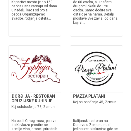
Kapacitet mesta je do 150
do 60 osoba, a u našem
osoba.Cene variraju od dana
drugom lokalu do 120
u nedelji, kao i od broja
osoba. Samo dođite sve
osoba.Organizujemo
ostalo je na nama. Detalji
svadbe, rodjenja deteta...
proslave:Sve zavisi od dana
koji sl...
ĐORĐIJA - RESTORAN
PIAZZA PLATANI
GRUZIJSKE KUHINJE
Kej oslobođenja 45, Zemun
Kej oslobođenja 73, Zemun
Na obali Crnog mora, pa sve
Italijanski restoran na
do Kavkaza prostire se
Dunavu u Zemunu nudi
zemlja vina, hrane i prirodnih
jedinstveno iskustvo gde se