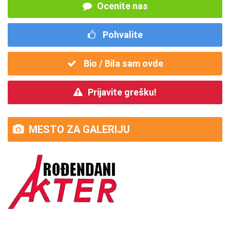
Ocenite nas
Pohvalite
Bio / Bila sam ovde
Prijavite grešku!
MESTO ZA GALERIJU