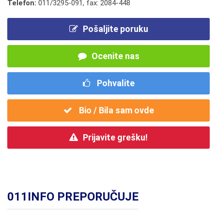
Telefon:
011/3295-091
,
fax: 2084-448
Pošaljite poruku
Ocenite nas
Pohvalite
Bio / Bila sam ovde
Prijavite grešku!
011INFO PREPORUČUJE