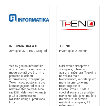
INFORMATIKA A.D.
TREND
Jevrejska 32, 11000 Beograd
Prvomajska 2, Zemun
Već 45 godina Informatika
Održavanje biroopreme,
A.D. je mesto na kome firme
štampača, fotokopir -
mogu pronaći sve što im je
aparata i računara. Trgovina
potrebno iz oblasti
na veliko i malo
informatičkog inženjeringa.
biroopremom, kancelarijskim
Tokom svog postojanja ova
materijalom i tonerima.
kompanija je sarađivala sa
Reparacija toner-
nekoliko stotina preduzeća
kaseta.Firma TREND je
različitih delatnosti kojima je
specijalizovana za prodaju i
pružila široku lepezu
servis kancelarijskih mašina
različitih usluga i proizvoda.
(fotokopira i laserskih i
Infor...
matričnih štampača, RS
računara) u...