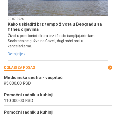
30.07.2026
Kako uskladiti brz tempo života u Beogradu sa
fitnes ciljevima
Život u prestonici diktira brz i često iscrpljujući ritam.
Saobraćajne gužve na Gazeli, dugi radni sati u
kancelarijama...
Detaljnije ›
OGLASI ZA POSAO
Medicinska sestra - vaspitač
95.000,00 RSD
Pomoćni radnik u kuhinji
110.000,00 RSD
Pomoćni radnik u kuhinji