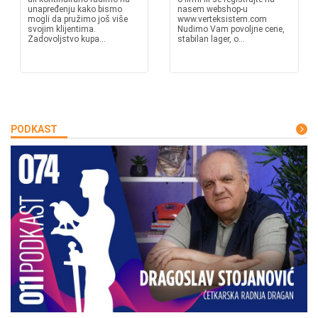
unapređenju kako bismo
nasem webshop-u
mogli da pružimo još više
www.verteksistem.com
svojim klijentima.
Nudimo Vam povoljne cene,
Zadovoljstvo kupa...
stabilan lager, o...
PODKAST