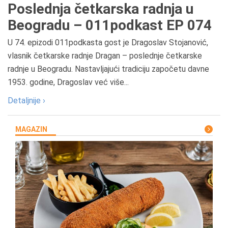
Poslednja četkarska radnja u
Beogradu – 011podkast EP 074
U 74. epizodi 011podkasta gost je Dragoslav Stojanović,
vlasnik četkarske radnje Dragan – poslednje četkarske
radnje u Beogradu. Nastavljajući tradiciju započetu davne
1953. godine, Dragoslav već više...
Detaljnije ›
MAGAZIN