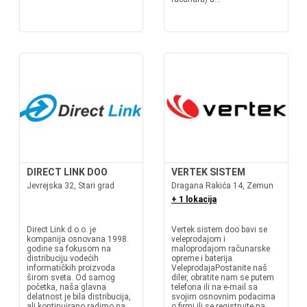
DIRECT LINK DOO
VERTEK SISTEM
Jevrejska 32, Stari grad
Dragana Rakića 14, Zemun
+ 1 lokacija
Direct Link d.o.o. je
Vertek sistem doo bavi se
kompanija osnovana 1998.
veleprodajom i
godine sa fokusom na
maloprodajom računarske
distribuciju vodećih
opreme i baterija.
informatičkih proizvoda
VeleprodajaPostanite naš
širom sveta. Od samog
diler, obratite nam se putem
početka, naša glavna
telefona ili na e-mail sa
delatnost je bila distribucija,
svojim osnovnim podacima
ali kontinuirano radimo na
o firmi ili se registrujte na