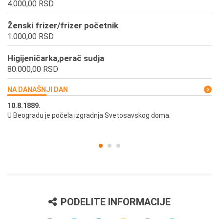
4.000,00 RSD
Ženski frizer/frizer početnik
1.000,00 RSD
Higijeničarka,perač sudja
80.000,00 RSD
NA DANAŠNJI DAN
10.8.1889.
10
U Beogradu je počela izgradnja Svetosavskog doma.
Ut
st
PODELITE INFORMACIJE