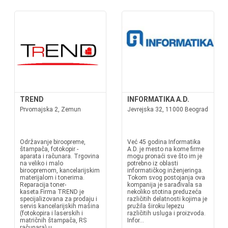
TREND
INFORMATIKA A.D.
Prvomajska 2, Zemun
Jevrejska 32, 11000 Beograd
Održavanje biroopreme,
Već 45 godina Informatika
štampača, fotokopir -
A.D. je mesto na kome firme
aparata i računara. Trgovina
mogu pronaći sve što im je
na veliko i malo
potrebno iz oblasti
biroopremom, kancelarijskim
informatičkog inženjeringa.
materijalom i tonerima.
Tokom svog postojanja ova
Reparacija toner-
kompanija je sarađivala sa
kaseta.Firma TREND je
nekoliko stotina preduzeća
specijalizovana za prodaju i
različitih delatnosti kojima je
servis kancelarijskih mašina
pružila široku lepezu
(fotokopira i laserskih i
različitih usluga i proizvoda.
matričnih štampača, RS
Infor...
računara) u...