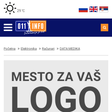
29 ℃
Početna
Elektronika
Računari
DATA MEDIKA