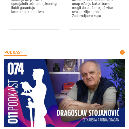
specijalnih tečnosti (cleaning
unapređenju kako bismo
fluid) garantuju
mogli da pružimo još više
beskompromisni kva...
svojim klijentima.
Zadovoljstvo kupa...
PODKAST