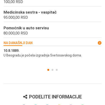
100,00 RSD
Medicinska sestra - vaspitač
95.000,00 RSD
Pomoćnik u auto servisu
80.000,00 RSD
NA DANAŠNJI DAN
10.8.1889.
10
U Beogradu je počela izgradnja Svetosavskog doma.
Ut
st
PODELITE INFORMACIJE