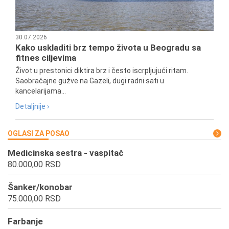
30.07.2026
Kako uskladiti brz tempo života u Beogradu sa
fitnes ciljevima
Život u prestonici diktira brz i često iscrpljujući ritam.
Saobraćajne gužve na Gazeli, dugi radni sati u
kancelarijama...
Detaljnije ›
OGLASI ZA POSAO
Medicinska sestra - vaspitač
80.000,00 RSD
Šanker/konobar
75.000,00 RSD
Farbanje