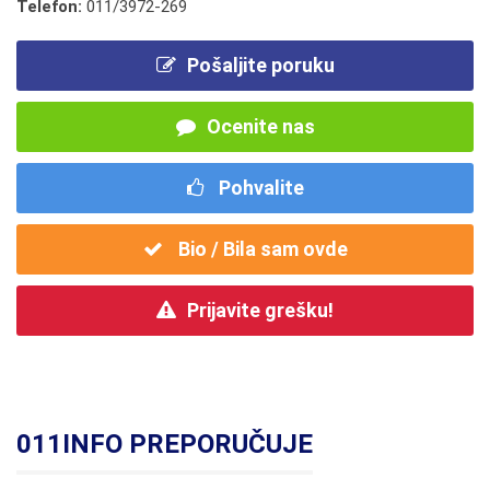
Telefon:
011/3972-269
Pošaljite poruku
Ocenite nas
Pohvalite
Bio / Bila sam ovde
Prijavite grešku!
011INFO PREPORUČUJE