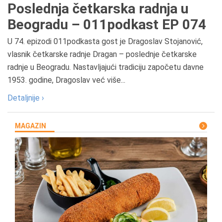
Poslednja četkarska radnja u
Beogradu – 011podkast EP 074
U 74. epizodi 011podkasta gost je Dragoslav Stojanović,
vlasnik četkarske radnje Dragan – poslednje četkarske
radnje u Beogradu. Nastavljajući tradiciju započetu davne
1953. godine, Dragoslav već više...
Detaljnije ›
MAGAZIN