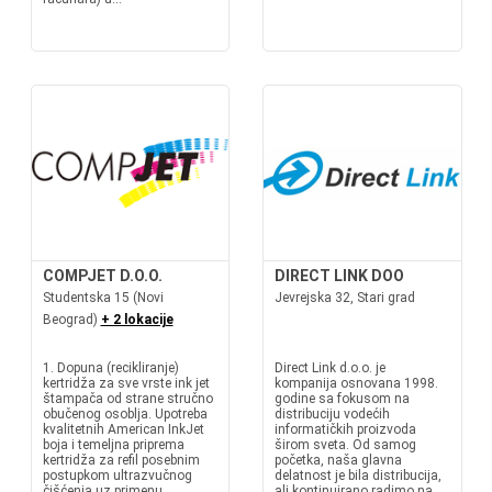
COMPJET D.O.O.
DIRECT LINK DOO
Studentska 15 (Novi
Jevrejska 32, Stari grad
Beograd)
+ 2 lokacije
1. Dopuna (recikliranje)
Direct Link d.o.o. je
kertridža za sve vrste ink jet
kompanija osnovana 1998.
štampača od strane stručno
godine sa fokusom na
obučenog osoblja. Upotreba
distribuciju vodećih
kvalitetnih American InkJet
informatičkih proizvoda
boja i temeljna priprema
širom sveta. Od samog
kertridža za refil posebnim
početka, naša glavna
postupkom ultrazvučnog
delatnost je bila distribucija,
čišćenja uz primenu
ali kontinuirano radimo na