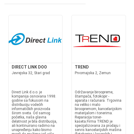
DIRECT LINK DOO
TREND
Jevrejska 32, Stari grad
Prvomajska 2, Zemun
Direct Link d.o.o. je
Održavanje biroopreme,
kompanija osnovana 1998.
štampača, fotokopir -
godine sa fokusom na
aparata i računara. Trgovina
distribuciju vodećih
na veliko i malo
informatičkih proizvoda
biroopremom, kancelarijskim
širom sveta. Od samog
materijalom i tonerima.
početka, naša glavna
Reparacija toner-
delatnost je bila distribucija,
kaseta.Firma TREND je
ali kontinuirano radimo na
specijalizovana za prodaju i
unapređenju kako bismo
servis kancelarijskih mašina