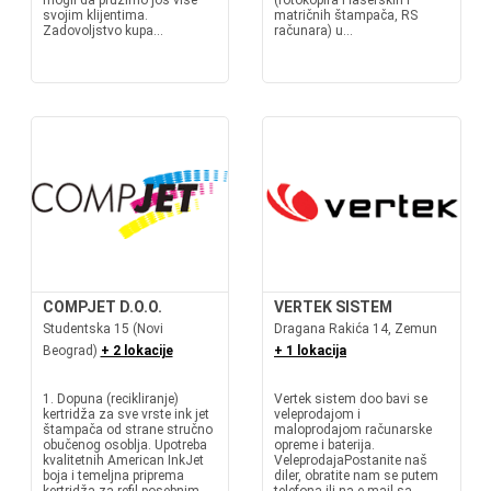
mogli da pružimo još više
(fotokopira i laserskih i
svojim klijentima.
matričnih štampača, RS
Zadovoljstvo kupa...
računara) u...
COMPJET D.O.O.
VERTEK SISTEM
Studentska 15 (Novi
Dragana Rakića 14, Zemun
Beograd)
+ 2 lokacije
+ 1 lokacija
1. Dopuna (recikliranje)
Vertek sistem doo bavi se
kertridža za sve vrste ink jet
veleprodajom i
štampača od strane stručno
maloprodajom računarske
obučenog osoblja. Upotreba
opreme i baterija.
kvalitetnih American InkJet
VeleprodajaPostanite naš
boja i temeljna priprema
diler, obratite nam se putem