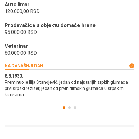
Auto limar
120.000,00 RSD
Prodavačica u objektu domaće hrane
95.000,00 RSD
Veterinar
60.000,00 RSD
NA DANAŠNJI DAN
8.8.1930.
8.
Preminuo je Ilija Stanojević, jedan od najstarijih srpkih glumaca,
U 
prvi srpski režiser, jedan od prvih filmskih glumaca u srpskim
krajevima.