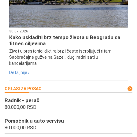
30.07.2026
Kako uskladiti brz tempo života u Beogradu sa
fitnes ciljevima
Život u prestonici diktira brz i često iscrpljujući ritam.
Saobraćajne gužve na Gazeli, dugi radni sati u
kancelarijama...
Detaljnije ›
OGLASI ZA POSAO
Radnik - perač
80.000,00 RSD
Pomoćnik u auto servisu
80.000,00 RSD