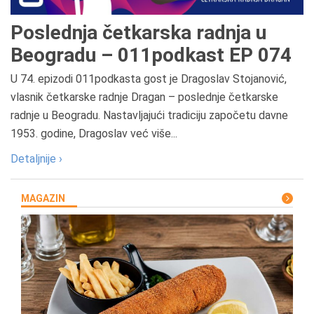
Poslednja četkarska radnja u
Beogradu – 011podkast EP 074
U 74. epizodi 011podkasta gost je Dragoslav Stojanović,
vlasnik četkarske radnje Dragan – poslednje četkarske
radnje u Beogradu. Nastavljajući tradiciju započetu davne
1953. godine, Dragoslav već više...
Detaljnije ›
MAGAZIN