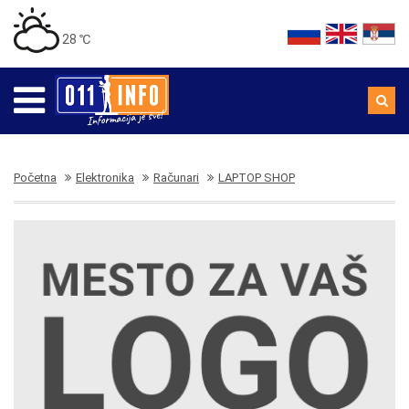
28 ℃
Početna
Elektronika
Računari
LAPTOP SHOP