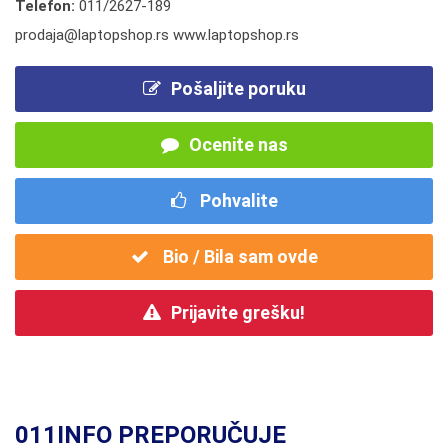
Telefon:
011/2627-189
prodaja@laptopshop.rs www.laptopshop.rs
Pošaljite poruku
Ocenite nas
Pohvalite
Bio / Bila sam ovde
Prijavite grešku!
011INFO PREPORUČUJE