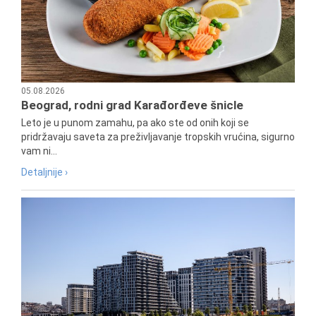
05.08.2026
Beograd, rodni grad Karađorđeve šnicle
Leto je u punom zamahu, pa ako ste od onih koji se
pridržavaju saveta za preživljavanje tropskih vrućina, sigurno
vam ni...
Detaljnije ›