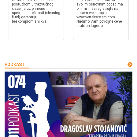
kertridža za refil posebnim
telefona ili na e-mail sa
postupkom ultrazvučnog
svojim osnovnim podacima
čišćenja uz primenu
o firmi ili se registrujte na
specijalnih tečnosti (cleaning
nasem webshop-u
fluid) garantuju
www.verteksistem.com
beskompromisni kva...
Nudimo Vam povoljne cene,
stabilan lager, o...
PODKAST