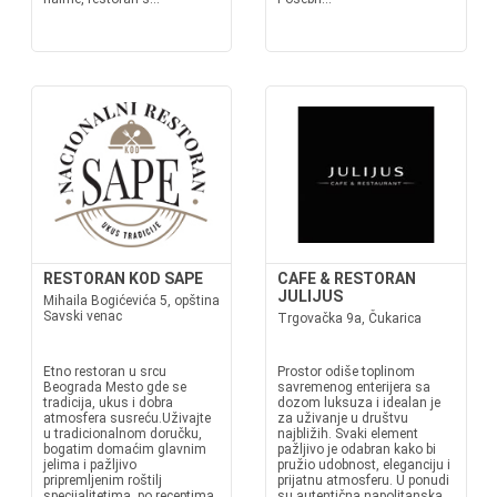
RESTORAN KOD SAPE
CAFE & RESTORAN
JULIJUS
Mihaila Bogićevića 5, opština
Savski venac
Trgovačka 9a, Čukarica
Etno restoran u srcu
Prostor odiše toplinom
Beograda Mesto gde se
savremenog enterijera sa
tradicija, ukus i dobra
dozom luksuza i idealan je
atmosfera susreću.Uživajte
za uživanje u društvu
u tradicionalnom doručku,
najbližih. Svaki element
bogatim domaćim glavnim
pažljivo je odabran kako bi
jelima i pažljivo
pružio udobnost, eleganciju i
pripremljenim roštilj
prijatnu atmosferu. U ponudi
specijalitetima, po receptima
su autentična napolitanska