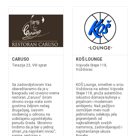
CARUSO
KOŠ LOUNGE
Terazije 23, VIII sprat
Vojvode Stepe 118,
Voždovac
Sa zadovoljstovom Vas
KOŠ Lounge, smešten u srcu
obaveštavamo da je u
Voždovca na adresi Vojvode
Beogradu već izvesno vreme
Stepe 118, pruža autentično
restoran „Caruso“ širom
iskustvo domaće kuhinje u
otvorio svoja vrata svim
prijatnom i modernom
gostima željnim nečeg
ambijentu. Naš pažljivo
drugačijeg, sasvim
osmišljen meni nudi
osobenog u odnosu na
jedinstvenu selekciju jela
uobičajenu ugostiteljsku
pripremljenih od
ponudu Grada. Skromno
najkvalitetnijih svežih
tvrdimo da je bar u jednoj
namirnica, zadovoljavajući i
stvari „na najvišem nivou“;
najistančanije ukuse.
naime, restoran s...
Posebn...