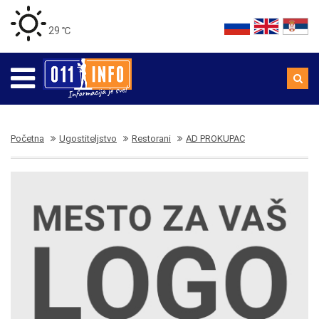
29 ℃
Početna
Ugostiteljstvo
Restorani
AD PROKUPAC