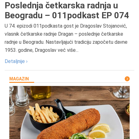
Poslednja četkarska radnja u
Beogradu – 011podkast EP 074
U 74. epizodi 011podkasta gost je Dragoslav Stojanović,
vlasnik četkarske radnje Dragan – poslednje četkarske
radnje u Beogradu. Nastavljajući tradiciju započetu davne
1953. godine, Dragoslav već više...
Detaljnije ›
MAGAZIN