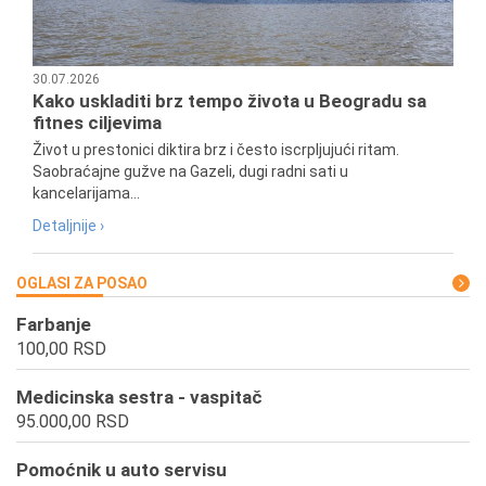
30.07.2026
Kako uskladiti brz tempo života u Beogradu sa
fitnes ciljevima
Život u prestonici diktira brz i često iscrpljujući ritam.
Saobraćajne gužve na Gazeli, dugi radni sati u
kancelarijama...
Detaljnije ›
OGLASI ZA POSAO
Farbanje
100,00 RSD
Medicinska sestra - vaspitač
95.000,00 RSD
Pomoćnik u auto servisu