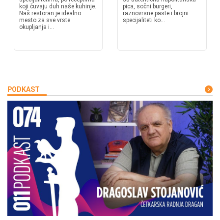
koji čuvaju duh naše kuhinje.
pica, sočni burgeri,
Naš restoran je idealno
raznovrsne paste i brojni
mesto za sve vrste
specijaliteti ko...
okupljanja i...
PODKAST