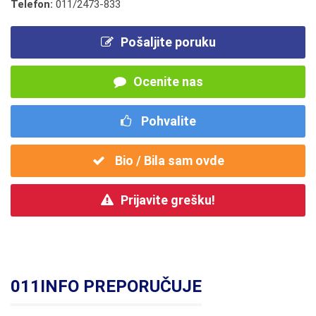
Telefon:
011/2473-833
Pošaljite poruku
Ocenite nas
Pohvalite
Bio / Bila sam ovde
Prijavite grešku!
011INFO PREPORUČUJE