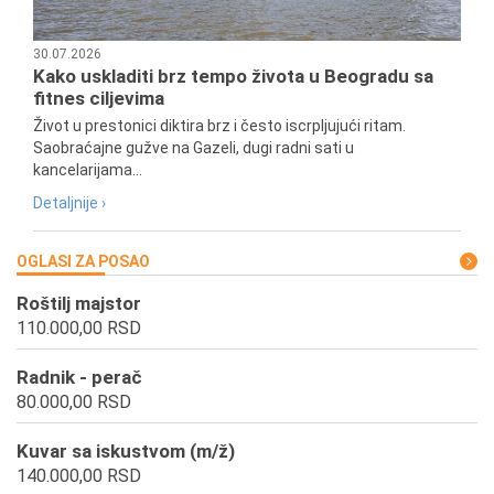
30.07.2026
Kako uskladiti brz tempo života u Beogradu sa
fitnes ciljevima
Život u prestonici diktira brz i često iscrpljujući ritam.
Saobraćajne gužve na Gazeli, dugi radni sati u
kancelarijama...
Detaljnije ›
OGLASI ZA POSAO
Roštilj majstor
110.000,00 RSD
Radnik - perač
80.000,00 RSD
Kuvar sa iskustvom (m/ž)
140.000,00 RSD