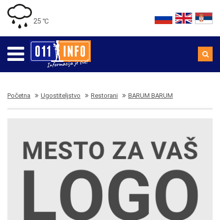
25 ℃
Početna
Ugostiteljstvo
Restorani
BARUM BARUM