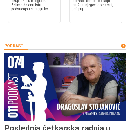
okupljanje u Beogradu.
domaće atmosfere koju
Želimo da onu istu
pružaju njegovi domaćini,
podsticajnu energiju koju...
još prij...
PODKAST
Poslednja četkarska radnja u