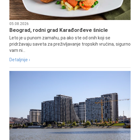
05.08.2026
Beograd, rodni grad Karađorđeve šnicle
Leto je u punom zamahu, pa ako ste od onih koji se
pridržavaju saveta za preživljavanje tropskih vrućina, sigurno
vam ni...
Detaljnije ›