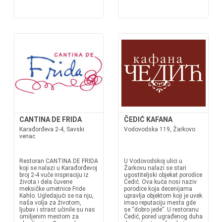
CANTINA DE FRIDA
ČEDIĆ KAFANA
Karađorđeva 2-4, Savski
Vodovodska 119, Žarkovo
venac
Restoran CANTINA DE FRIDA
U Vodovodskoj ulici u
koji se nalazi u Karađorđevoj
Žarkovu nalazi se stari
broj 2-4 vuče inspiraciju iz
ugostiteljski objekat porodice
života i dela čuvene
Čedić. Ova kuća nosi naziv
meksičke umetnice Fride
porodice koja decenijama
Kahlo. Ugledajući se na nju,
upravlja objektom koji je uvek
naša volja za životom,
imao reputaciju mesta gde
ljubav i strast učinile su nas
se “dobro jede”. U restoranu
omiljenim mestom za
Čedić, pored ugrađenog duha