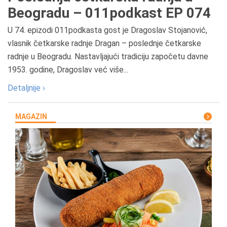
Beogradu – 011podkast EP 074
U 74. epizodi 011podkasta gost je Dragoslav Stojanović,
vlasnik četkarske radnje Dragan – poslednje četkarske
radnje u Beogradu. Nastavljajući tradiciju započetu davne
1953. godine, Dragoslav već više...
Detaljnije ›
MAGAZIN