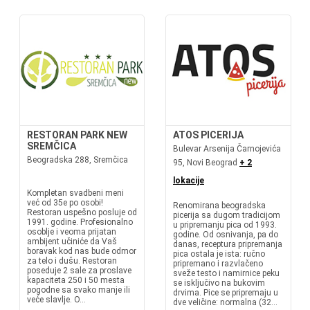
RESTORAN PARK NEW
ATOS PICERIJA
SREMČICA
Bulevar Arsenija Čarnojevića
Beogradska 288, Sremčica
95, Novi Beograd
+ 2
lokacije
Kompletan svadbeni meni
već od 35e po osobi!
Renomirana beogradska
Restoran uspešno posluje od
picerija sa dugom tradicijom
1991. godine. Profesionalno
u pripremanju pica od 1993.
osoblje i veoma prijatan
godine. Od osnivanja, pa do
ambijent učiniće da Vaš
danas, receptura pripremanja
boravak kod nas bude odmor
pica ostala je ista: ručno
za telo i dušu. Restoran
pripremano i razvlačeno
poseduje 2 sale za proslave
sveže testo i namirnice peku
kapaciteta 250 i 50 mesta
se isključivo na bukovim
pogodne sa svako manje ili
drvima. Pice se pripremaju u
veće slavlje. O...
dve veličine: normalna (32...