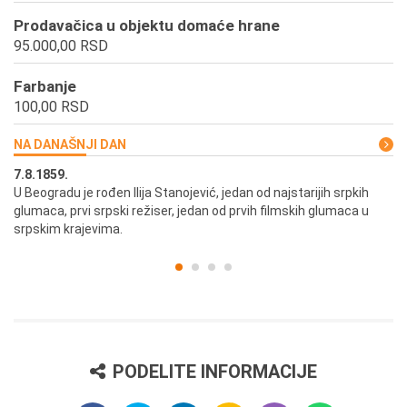
Prodavačica u objektu domaće hrane
95.000,00 RSD
Farbanje
100,00 RSD
NA DANAŠNJI DAN
7.8.1859.
7.
U Beogradu je rođen Ilija Stanojević, jedan od najstarijih srpkih
U 
glumaca, prvi srpski režiser, jedan od prvih filmskih glumaca u
re
srpskim krajevima.
PODELITE INFORMACIJE