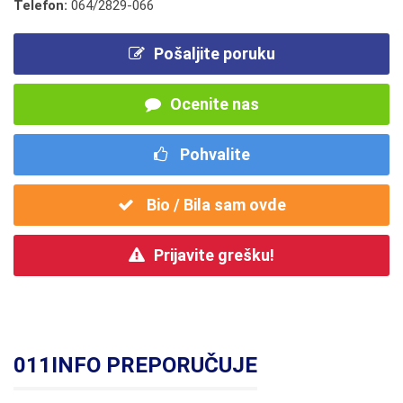
Telefon:
064/2829-066
Pošaljite poruku
Ocenite nas
Pohvalite
Bio / Bila sam ovde
Prijavite grešku!
011INFO PREPORUČUJE