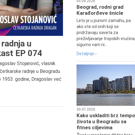
05.08.2026
Beograd, rodni grad
Karađorđeve šnicle
Leto je u punom zamahu, pa
ako ste od onih koji se
pridržavaju saveta za
preživljavanje tropskih vrućina
radnja u
sigurno vam ni...
ast EP 074
Detaljnije ›
agoslav Stojanović, vlasnik
7.8.2015.
četkarske radnje u Beogradu.
Preminula je Đurđija Cvetić,
e 1953. godine, Dragoslav već
pozorišna, filmska i TV glumica.
30.07.2026
Kako uskladiti brz tempo
života u Beogradu sa
fitnes ciljevima
Život u prestonici diktira brz i