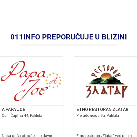
011INFO PREPORUČUJE U BLIZINI
A PAPA JOE
ETNO RESTORAN ZLATAR
Čarli Čaplina 44, Palilula
Preradovićeva 9a, Palilula
Naša priča otpočela je davne
Etno restoran „Zlatar“ već punih