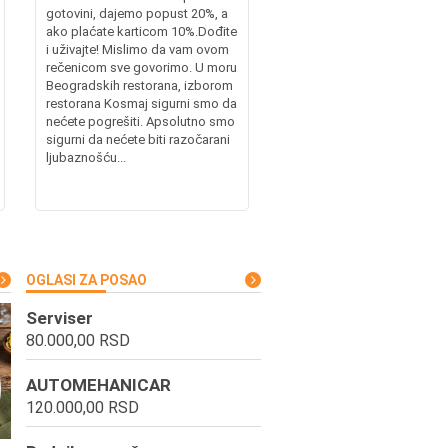
gotovini, dajemo popust 20%, a
ako plaćate karticom 10%.Dođite
i uživajte! Mislimo da vam ovom
rečenicom sve govorimo. U moru
Beogradskih restorana, izborom
restorana Kosmaj sigurni smo da
nećete pogrešiti. Apsolutno smo
sigurni da nećete biti razočarani
ljubaznošću...
OGLASI ZA POSAO
Serviser
80.000,00 RSD
AUTOMEHANICAR
120.000,00 RSD