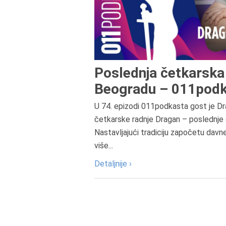
Poslednja četkarska 
Beogradu – 011podk
U 74. epizodi 011podkasta gost je Dr
četkarske radnje Dragan – poslednje 
Nastavljajući tradiciju započetu davn
više...
Detaljnije ›