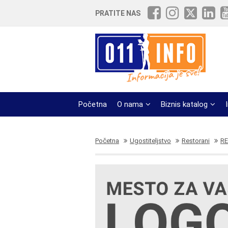
PRATITE NAS
Početna
O nama
Biznis katalog
Početna
Ugostiteljstvo
Restorani
RE