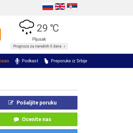
29 ℃
Pljusak
Prognoza za narednih 5 dana
posao
Podkast
Preporuke iz Srbije
Pošaljite poruku
Ocenite nas