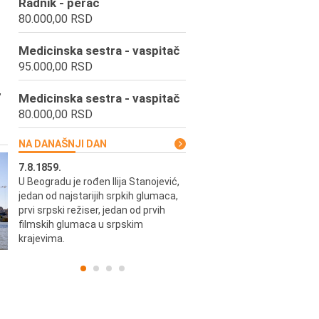
Radnik - perač
80.000,00 RSD
Medicinska sestra - vaspitač
95.000,00 RSD
,
Medicinska sestra - vaspitač
80.000,00 RSD
NA DANAŠNJI DAN
7.8.1859.
7.8.1855.
U Beogradu je rođen Ilija Stanojević,
U Beogradu je rođen Svetisla
jedan od najstarijih srpkih glumaca,
Dinulović, pozorišni glumac i r
prvi srpski režiser, jedan od prvih
filmskih glumaca u srpskim
krajevima.