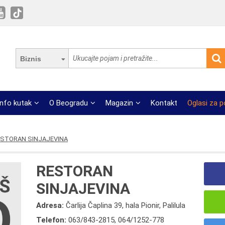
Biznis
Info kutak
O Beogradu
Magazin
Kontakt
Oglasi za 
STORAN SINJAJEVINA
RESTORAN
SINJAJEVINA
Adresa:
Čarlija Čaplina 39, hala Pionir, Palilula
Telefon:
063/843-2815
,
064/1252-778