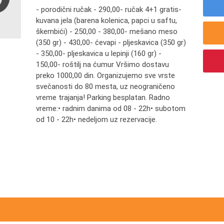
- porodični ručak - 290,00- ručak 4+1 gratis-
kuvana jela (barena kolenica, papci u saftu,
škembići) - 250,00 - 380,00- mešano meso
(350 gr) - 430,00- ćevapi - pljeskavica (350 gr)
- 350,00- pljeskavica u lepinji (160 gr) -
150,00- roštilj na ćumur Vršimo dostavu
preko 1000,00 din. Organizujemo sve vrste
svečanosti do 80 mesta, uz neograničeno
vreme trajanja! Parking besplatan. Radno
vreme:• radnim danima od 08 - 22h• subotom
od 10 - 22h• nedeljom uz rezervacije.