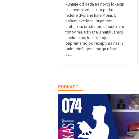
kuhinje od sada na novoj lokaciji
i u novom izdanju - u parku
ledene dvorane hale Pionir. U
našem svetlom i prijatnom
ambijentu uređenom u pastelnim
tonovima, uživajte u najukusnijoj
nacionalnoj kuhinji koju
pripremamo po receptima naših
baka. Naši gosti mogu uživati u
sv...
PODKAST