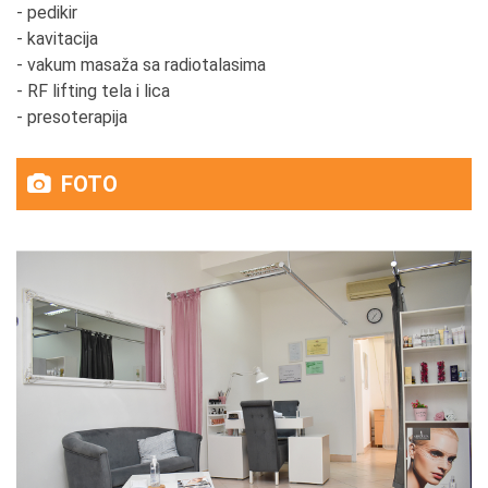
- pedikir
- kavitacija
- vakum masaža sa radiotalasima
- RF lifting tela i lica
- presoterapija
FOTO