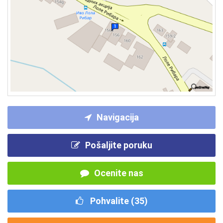
Navigacija
Pošaljite poruku
Ocenite nas
Pohvalite (
35
)