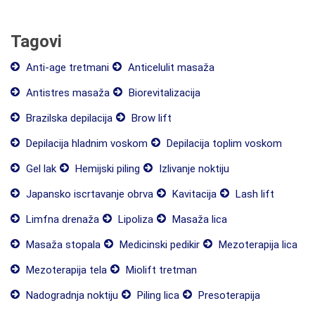
Tagovi
Anti-age tretmani
Anticelulit masaža
Antistres masaža
Biorevitalizacija
Brazilska depilacija
Brow lift
Depilacija hladnim voskom
Depilacija toplim voskom
Gel lak
Hemijski piling
Izlivanje noktiju
Japansko iscrtavanje obrva
Kavitacija
Lash lift
Limfna drenaža
Lipoliza
Masaža lica
Masaža stopala
Medicinski pedikir
Mezoterapija lica
Mezoterapija tela
Miolift tretman
Nadogradnja noktiju
Piling lica
Presoterapija