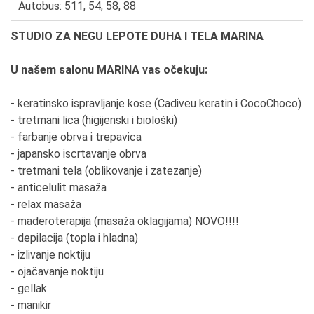
Autobus: 511, 54, 58, 88
STUDIO ZA NEGU LEPOTE DUHA I TELA MARINA
U našem salonu MARINA vas očekuju:
- keratinsko ispravljanje kose (Cadiveu keratin i CocoChoco)
- tretmani lica (higijenski i biološki)
- farbanje obrva i trepavica
- japansko iscrtavanje obrva
- tretmani tela (oblikovanje i zatezanje)
- anticelulit masaža
- relax masaža
- maderoterapija (masaža oklagijama) NOVO!!!!
- depilacija (topla i hladna)
- izlivanje noktiju
- ojačavanje noktiju
- gellak
- manikir