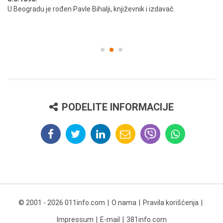
U Beogradu je rođen Pavle Bihalji, književnik i izdavač.
Pr
pr
PODELITE INFORMACIJE
© 2001 - 2026 011info.com
O nama
Pravila korišćenja
Impressum
E-mail
381info.com