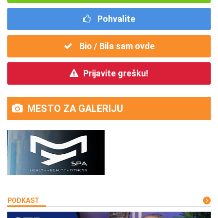
Pohvalite
Bio / Bila sam ovde
Prijavite grešku!
MESTO ZA GALERIJU
PODKAST