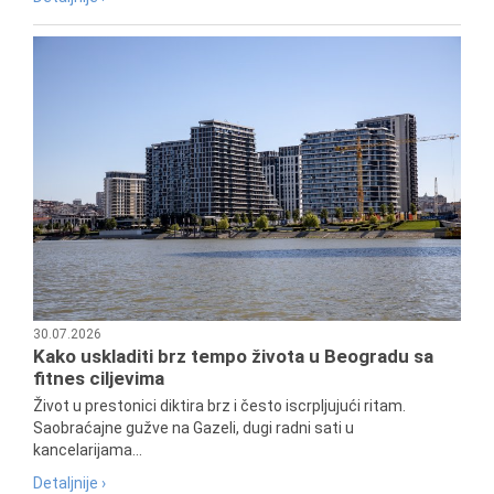
30.07.2026
Kako uskladiti brz tempo života u Beogradu sa
fitnes ciljevima
Život u prestonici diktira brz i često iscrpljujući ritam.
Saobraćajne gužve na Gazeli, dugi radni sati u
kancelarijama...
Detaljnije ›