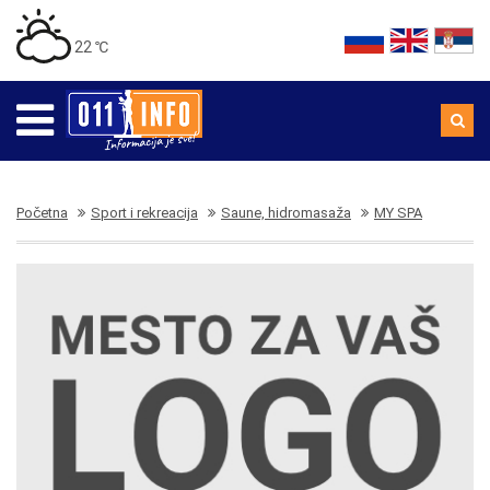
22 ℃
Početna
Sport i rekreacija
Saune, hidromasaža
MY SPA