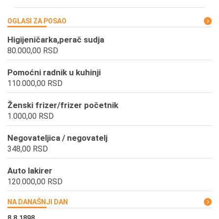
OGLASI ZA POSAO
Higijeničarka,perač sudja
80.000,00 RSD
Pomoćni radnik u kuhinji
110.000,00 RSD
Ženski frizer/frizer početnik
1.000,00 RSD
Negovateljica / negovatelj
348,00 RSD
Auto lakirer
120.000,00 RSD
NA DANAŠNJI DAN
8.8.1898.
8.