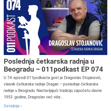
Poslednja četkarska radnja u
Beogradu – 011podkast EP 074
U 74. epizodi 011podkasta gost je Dragoslav Stojanović,
vlasnik četkarske radnje Dragan – poslednje četkarske
radnje u Beogradu. Nastavljajući tradiciju započetu davne
1953. godine, Dragoslav već više...
Detaljnije ›