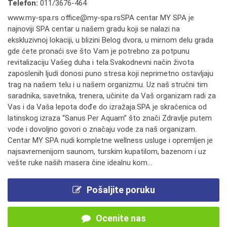
Telefon:
011/3676-464
www.my-spa.rs office@my-spa.rsSPA centar MY SPA je
najnoviji SPA centar u našem gradu koji se nalazi na
ekskluzivnoj lokaciji, u blizini Belog dvora, u mirnom delu grada
gde ćete pronaći sve što Vam je potrebno za potpunu
revitalizaciju Vašeg duha i tela.Svakodnevni način života
zaposlenih ljudi donosi puno stresa koji neprimetno ostavljaju
trag na našem telu i u našem organizmu. Uz naš stručni tim
saradnika, savetnika, trenera, učinite da Vaš organizam radi za
Vas i da Vaša lepota dođe do izražaja.SPA je skraćenica od
latinskog izraza “Sanus Per Aquam” što znači Zdravlje putem
vode i dovoljno govori o značaju vode za naš organizam.
Centar MY SPA nudi kompletne wellness usluge i opremljen je
najsavremenijom saunom, turskim kupatilom, bazenom i uz
vešte ruke naših masera čine idealnu kom...
Pošaljite poruku
Ocenite nas