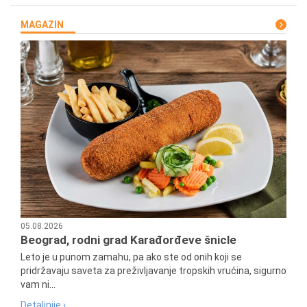
MAGAZIN
05.08.2026
Beograd, rodni grad Karađorđeve šnicle
Leto je u punom zamahu, pa ako ste od onih koji se
pridržavaju saveta za preživljavanje tropskih vrućina, sigurno
vam ni...
Detaljnije ›