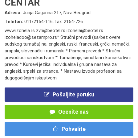
CENTAR
Adresa:
Jurija Gagarina 217, Novi Beograd
Telefon:
011/2154-116
,
fax: 2154-726
www.izohela.rs zvri@beotel.rs izohela@beotel.rs
izoheladoo@sezampro.rs* Stručni prevodi (sa/bez overe
sudskog tumača) na: engleski, ruski, francuski, grčki, nemački,
arapski, slovenački i rumunski * Pismeni prevodi * Stručni
prevodioci sa iskustvom * Tumačenje, simultani i konsekutivni
prevod * Kursevi jezika: individualna i grupna nastava za
engleski, srpski za strance. * Nastavu izvode profesori sa
dugogodišnjim iskustvom
Pošaljite poruku
Ocenite nas
Pohvalite