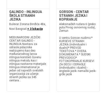
GALINDO - INLINGUA
GORSON - CENTAR
ŠKOLA STRANIH
STRANIH JEZIKA I
JEZIKA
KOPIRANJE
Bulevar Zorana Đinđića 48a,
Aleksinačkih rudara 6 (preko
puta Prvog osnovnog suda),
Novi Beograd
+ 3 lokacije
Zemun
MEĐUNARODNI JEZIČKI
U centru Gorson nudimo:*
CENTAR GALINDO -
KURSEVE STRANIH
INLINGUA Nastavu za
JEZIKA (individualni i
odrasle polaznike
dualni)* PREVOD
realizujemo kao deo
TEKSTOVA * OVERA
međunarodnog lanca
DOKUMENATA * SUDSKI
inlingua koristeći čuvenu
PREVODIOCI*
inlingua metodu kao i
FOTOKOPIRANJE KURSEVI
inlingua nastavne materijale.
ZA DECU I ODRASLE
Inlingua international je
(individualni i dualni):-
jedan od najvećih svetskih
engleski jezik- nemački jezik-
organizacija za učenje
grčki jezik
stranih jezika sa 345
centara...