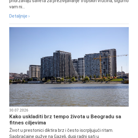
pridržavaju saveta za preživljavanje tropskih vrućina, sigurno
vam ni...
Detaljnije ›
30.07.2026
Kako uskladiti brz tempo života u Beogradu sa
fitnes ciljevima
Život u prestonici diktira brz i često iscrpljujući ritam.
Saobraćajne gužve na Gazeli, dugi radni sati u