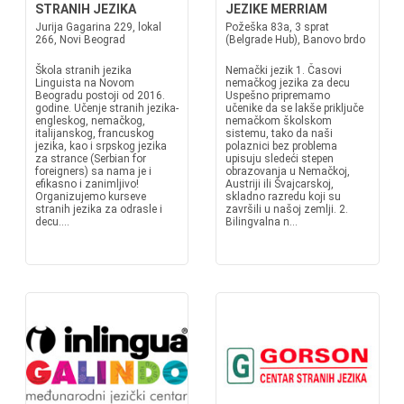
STRANIH JEZIKA
JEZIKE MERRIAM
Jurija Gagarina 229, lokal
Požeška 83a, 3 sprat
266, Novi Beograd
(Belgrade Hub), Banovo brdo
Škola stranih jezika
Nemački jezik 1. Časovi
Linguista na Novom
nemačkog jezika za decu
Beogradu postoji od 2016.
Uspešno pripremamo
godine. Učenje stranih jezika-
učenike da se lakše priključe
engleskog, nemačkog,
nemačkom školskom
italijanskog, francuskog
sistemu, tako da naši
jezika, kao i srpskog jezika
polaznici bez problema
za strance (Serbian for
upisuju sledeći stepen
foreigners) sa nama je i
obrazovanja u Nemačkoj,
efikasno i zanimljivo!
Austriji ili Švajcarskoj,
Organizujemo kurseve
skladno razredu koji su
stranih jezika za odrasle i
završili u našoj zemlji. 2.
decu....
Bilingvalna n...