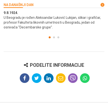
NA DANAŠNJI DAN
9.8.1924.
9.
U Beogradu je rođen Aleksandar Luković Lukijan, slikar i grafičar,
Pr
profesor Fakulteta likovnih umetnosti u Beogradu, jedan od
a,
osnivača "Decembarske grupe".
PODELITE INFORMACIJE