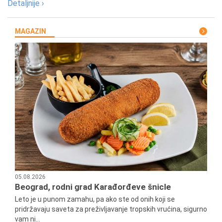
Detaljnije ›
MAGAZIN
05.08.2026
Beograd, rodni grad Karađorđeve šnicle
Leto je u punom zamahu, pa ako ste od onih koji se
pridržavaju saveta za preživljavanje tropskih vrućina, sigurno
vam ni...