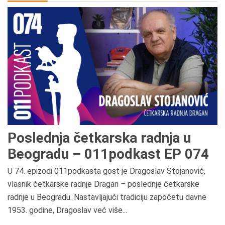
Poslednja četkarska radnja u
Beogradu – 011podkast EP 074
U 74. epizodi 011podkasta gost je Dragoslav Stojanović,
vlasnik četkarske radnje Dragan – poslednje četkarske
radnje u Beogradu. Nastavljajući tradiciju započetu davne
1953. godine, Dragoslav već više...