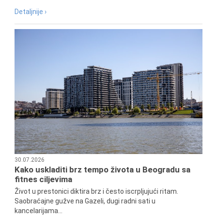
Detaljnije ›
30.07.2026
Kako uskladiti brz tempo života u Beogradu sa
fitnes ciljevima
Život u prestonici diktira brz i često iscrpljujući ritam.
Saobraćajne gužve na Gazeli, dugi radni sati u
kancelarijama...