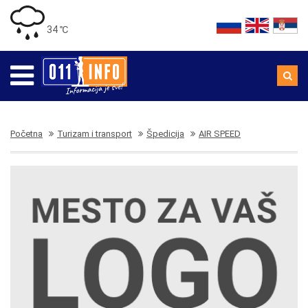
34 ℃
Početna
Turizam i transport
Špedicija
AIR SPEED