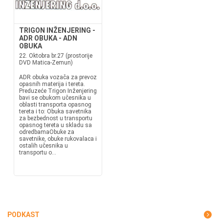
TRIGON INŽENJERING -
ADR OBUKA - ADN
OBUKA
22. Oktobra br.27 (prostorije
DVD Matica-Zemun)
ADR obuka vozača za prevoz
opasnih materija i tereta.
Preduzeće Trigon Inženjering
bavi se obukom učesnika u
oblasti transporta opasnog
tereta i to: Obuka savetnika
za bezbednost u transportu
opasnog tereta u skladu sa
odredbamaObuke za
savetnike, obuke rukovalaca i
ostalih učesnika u
transportu o...
PODKAST