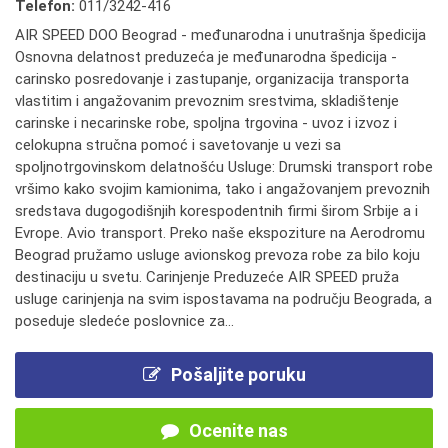
Telefon:
011/3242-416
AIR SPEED DOO Beograd - međunarodna i unutrašnja špedicija
Osnovna delatnost preduzeća je međunarodna špedicija -
carinsko posredovanje i zastupanje, organizacija transporta
vlastitim i angažovanim prevoznim srestvima, skladištenje
carinske i necarinske robe, spoljna trgovina - uvoz i izvoz i
celokupna stručna pomoć i savetovanje u vezi sa
spoljnotrgovinskom delatnošću Usluge: Drumski transport robe
vršimo kako svojim kamionima, tako i angažovanjem prevoznih
sredstava dugogodišnjih korespodentnih firmi širom Srbije a i
Evrope. Avio transport. Preko naše ekspoziture na Aerodromu
Beograd pružamo usluge avionskog prevoza robe za bilo koju
destinaciju u svetu. Carinjenje Preduzeće AIR SPEED pruža
usluge carinjenja na svim ispostavama na području Beograda, a
poseduje sledeće poslovnice za...
Pošaljite poruku
Ocenite nas