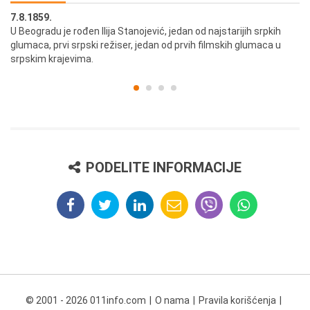
7.8.1859.
7.
U Beogradu je rođen Ilija Stanojević, jedan od najstarijih srpkih
U 
glumaca, prvi srpski režiser, jedan od prvih filmskih glumaca u
re
srpskim krajevima.
PODELITE INFORMACIJE
© 2001 - 2026 011info.com
O nama
Pravila korišćenja