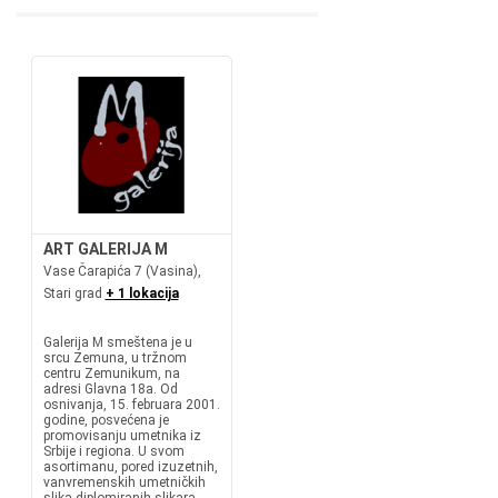
ART GALERIJA M
Vase Čarapića 7 (Vasina),
Stari grad
+ 1 lokacija
Galerija M smeštena je u
srcu Zemuna, u tržnom
centru Zemunikum, na
adresi Glavna 18a. Od
osnivanja, 15. februara 2001.
godine, posvećena je
promovisanju umetnika iz
Srbije i regiona. U svom
asortimanu, pored izuzetnih,
vanvremenskih umetničkih