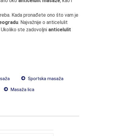
zano oko
anticelulit masaže
, kao i
 treba. Kada pronađete ono što vam je
Beogradu
. Najvažnije o anticelulit
. Ukoliko ste zadovoljni
anticelulit
saža
Sportska masaža
Masaža lica