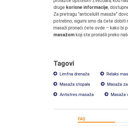
prolazite opštinom Zvezdara, kod na
druge
korisne informacije
, dostupn
Za pretragu "anticelulit masaže" dov
potrebno, sigurni smo da ćete dobiti
masaži pronaći ćete ovde – kako bi
masažom
koji ste pronašli preko na
Tagovi
Limfna drenaža
Relaks ma
Masaža stopala
Masaža za 
Antistres masaža
Masaža v
FAQ