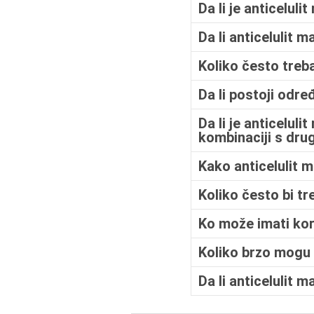
Da li je anticelul
Da li anticelulit 
Koliko često treba 
Da li postoji odre
Da li je anticelul
kombinaciji s dr
Kako anticelulit m
Koliko često bi tr
Ko može imati kor
Koliko brzo mogu 
Da li anticelulit 