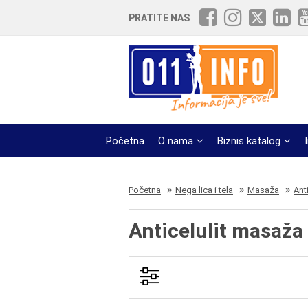
PRATITE NAS
Početna
O nama
Biznis katalog
Početna
Nega lica i tela
Masaža
Ant
Anticelulit masaža