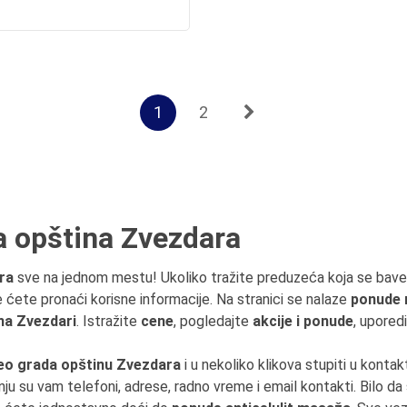
1
2
a opština Zvezdara
ra
sve na jednom mestu! Ukoliko tražite preduzeća koja se bav
e ćete pronaći korisne informacije. Na stranici se nalaze
ponude r
na Zvezdari
. Istražite
cene
, pogledajte
akcije i ponude
, upored
eo grada opštinu Zvezdara
i u nekoliko klikova stupiti u konta
nju su vam telefoni, adrese, radno vreme i email kontakti. Bilo da