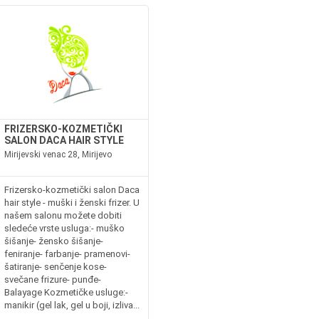
FRIZERSKO-KOZMETIČKI
SALON DACA HAIR STYLE
Mirijevski venac 28, Mirijevo
Frizersko-kozmetički salon Daca
hair style - muški i ženski frizer. U
našem salonu možete dobiti
sledeće vrste usluga:- muško
šišanje- žensko šišanje-
feniranje- farbanje- pramenovi-
šatiranje- senčenje kose-
svečane frizure- punđe-
Balayage Kozmetičke usluge:-
manikir (gel lak, gel u boji, izliva...