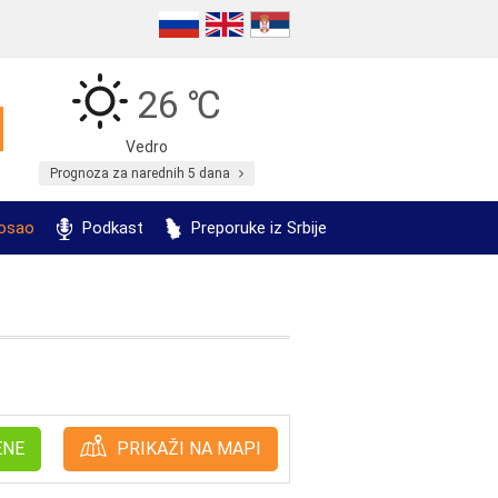
26 ℃
Vedro
Prognoza za narednih 5 dana
posao
Podkast
Preporuke iz Srbije
ENE
PRIKAŽI NA MAPI