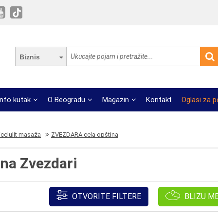
Biznis
Info kutak
O Beogradu
Magazin
Kontakt
Oglasi za 
icelulit masaža
ZVEZDARA cela opština
 na Zvezdari
OTVORITE FILTERE
BLIZU M