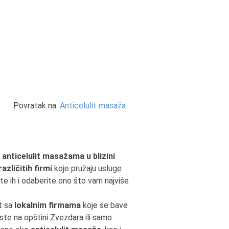
Povratak na:
Anticelulit masaža
e
anticelulit masažama u blizini
azličitih firmi
koje pružaju usluge
ite ih i odaberite ono što vam najviše
kt sa
lokalnim firmama
koje se bave
 ste na opštini Zvezdara ili samo