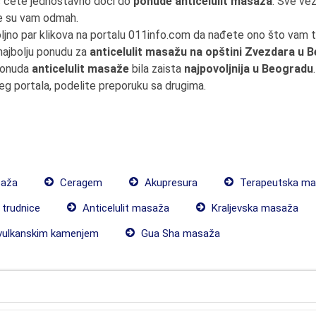
s ćete jednostavno doći do
ponude anticelulit masaža
. Sve ve
e su vam odmah.
oljno par klikova na portalu 011info.com da nađete ono što vam
 najbolju ponudu za
anticelulit masažu na opštini Zvezdara u 
 ponuda
anticelulit masaže
bila zaista
najpovoljnija u Beogradu
šeg portala, podelite preporuku sa drugima.
saža
Ceragem
Akupresura
Terapeutska ma
trudnice
Anticelulit masaža
Kraljevska masaža
ulkanskim kamenjem
Gua Sha masaža