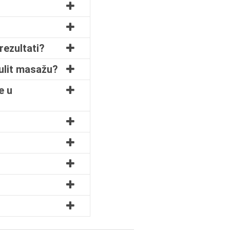
 rezultati?
lulit masažu?
e u