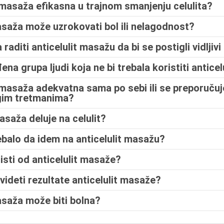
it masaža efikasna u trajnom smanjenju celulita?
masaža može uzrokovati bol ili nelagodnost?
raditi anticelulit masažu da bi se postigli vidljivi
đena grupa ljudi koja ne bi trebala koristiti antice
it masaža adekvatna sama po sebi ili se preporučuj
ugim tretmanima?
asaža deluje na celulit?
ebalo da idem na anticelulit masažu?
isti od anticelulit masaže?
videti rezultate anticelulit masaže?
masaža može biti bolna?