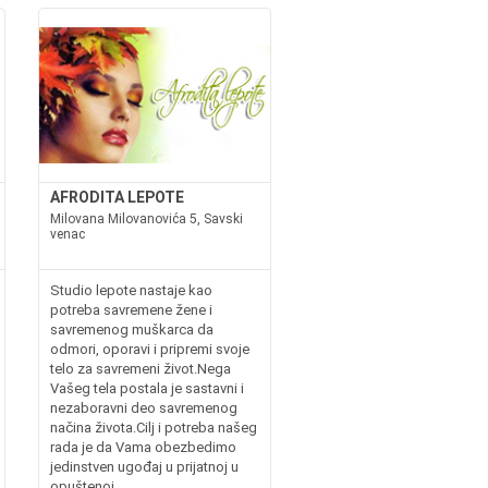
AFRODITA LEPOTE
Milovana Milovanovića 5, Savski
venac
Studio lepote nastaje kao
potreba savremene žene i
savremenog muškarca da
odmori, oporavi i pripremi svoje
telo za savremeni život.Nega
Vašeg tela postala je sastavni i
nezaboravni deo savremenog
načina života.Cilj i potreba našeg
rada je da Vama obezbedimo
jedinstven ugođaj u prijatnoj u
opuštenoj...