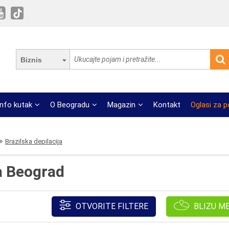
Biznis
Info kutak
O Beogradu
Magazin
Kontakt
Oglasi za 
Brazilska depilacija
ja Beograd
OTVORITE FILTERE
BLIZU M