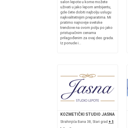
salon lepote u kome možete
uživati u jako lepom ambijentu,
gde ćete dobiti najbolju uslugu
najkvalitetnijim preparatima. Mi
pratimo najnovije svetske
trendove na ovom polju po jako
pristupačnim cenama
prilagođenim za ovaj deo grada.
Iz ponude i...
KOZMETIČKI STUDIO JASNA
Strahinjića Bana 38, Stari grad
+ 1