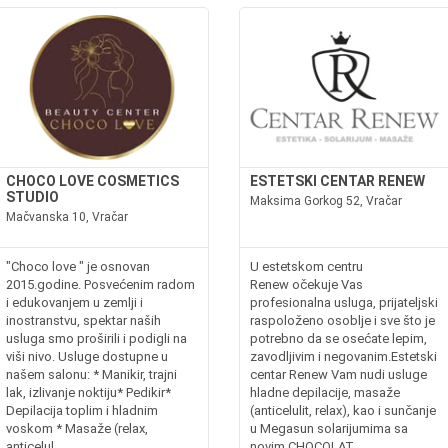
CHOCO LOVE COSMETICS
ESTETSKI CENTAR RENEW
STUDIO
Maksima Gorkog 52, Vračar
Mačvanska 10, Vračar
"Choco love " je osnovan
U estetskom centru
2015.godine. Posvećenim radom
Renew očekuje Vas
i edukovanjem u zemlji i
profesionalna usluga, prijateljski
inostranstvu, spektar naših
raspoloženo osoblje i sve što je
usluga smo proširili i podigli na
potrebno da se osećate lepim,
viši nivo. Usluge dostupne u
zavodljivim i negovanim.Estetski
našem salonu: * Manikir, trajni
centar Renew Vam nudi usluge
lak, izlivanje noktiju* Pedikir*
hladne depilacije, masaže
Depilacija toplim i hladnim
(anticelulit, relax), kao i sunčanje
voskom * Masaže (relax,
u Megasun solarijumima sa
anticelul...
novim CHOCOLAT...