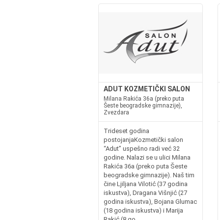
ADUT KOZMETIČKI SALON
Milana Rakića 36a (preko puta
Šeste beogradske gimnazije),
Zvezdara
Trideset godina
postojanjaKozmetički salon
“Adut” uspešno radi već 32
godine. Nalazi se u ulici Milana
Rakića 36a (preko puta Šeste
beogradske gimnazije). Naš tim
čine Ljiljana Vilotić (37 godina
iskustva), Dragana Višnjić (27
godina iskustva), Bojana Glumac
(18 godina iskustva) i Marija
Rakić (8 go...