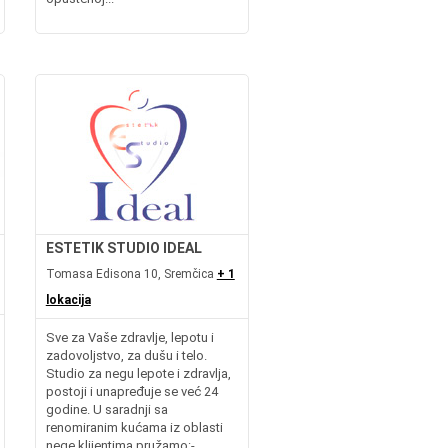
ESTETIK STUDIO IDEAL
Tomasa Edisona 10, Sremčica
+ 1
lokacija
Sve za Vaše zdravlje, lepotu i
zadovoljstvo, za dušu i telo.
Studio za negu lepote i zdravlja,
postoji i unapređuje se već 24
godine. U saradnji sa
renomiranim kućama iz oblasti
nege klijentima pružamo:-