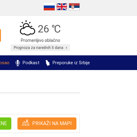
26 ℃
Promenljivo oblačno
Prognoza za narednih 5 dana
posao
Podkast
Preporuke iz Srbije
ENE
PRIKAŽI NA MAPI