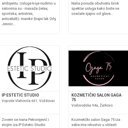
ambijentu. Usluge koje nudimo u
Naša ponuda obuhvata širok
salonima su:- masaža (relax,
spektar usluga kako biste se
sportska, antistres,
osećale sjajno od glave...
anticelulit)- manikir (trajni lak Orly,
Jessic...
IP ESTETIC STUDIO
KOZMETIČKI SALON GAGA
75
Vojvode Vlahovića 661, Voždovac
Vodovodska 94a, Žarkovo
Zovem se Ivana Petronijević i
Kozmetički salon Gaga 75 iza
stojim iza IP Estetic Studio
sebe ima iskustvo u oblasti