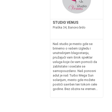
STUDIO VENUS
Praška 34, Banovo brdo
Naš studio je mesto gde se
brinemo o vašem izgledu i
unutrašnjem blagostanju,
pružajući vam širok spektar
usluga koje će vam pomoći da
zablistate i osećate se
samopouzdano. Naš ponosni
adut je naš Turbo Mega Sun
solarijum, mesto gde možete
postići savršen ten tokom cele
godine. Bez obzira na vremen...