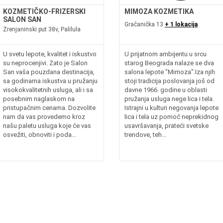
KOZMETIČKO-FRIZERSKI
MIMOZA KOZMETIKA
SALON SAN
Gračanička 13
+ 1 lokacija
Zrenjaninski put 38v, Palilula
U svetu lepote, kvalitet i iskustvo
U prijatnom ambijentu u srcu
su neprocenjivi. Zato je Salon
starog Beograda nalaze se dva
San vaša pouzdana destinacija,
salona lepote "Mimoza".Iza njih
sa godinama iskustva u pružanju
stoji tradicija poslovanja još od
visokokvalitetnih usluga, ali i sa
davne 1966. godine u oblasti
posebnim naglaskom na
pružanja usluga nege lica i tela.
pristupačnim cenama. Dozvolite
Istrajni u kulturi negovanja lepote
nam da vas provedemo kroz
lica i tela uz pomoć neprekidnog
našu paletu usluga koje će vas
usavršavanja, prateći svetske
osvežiti, obnoviti i poda...
trendove, teh...