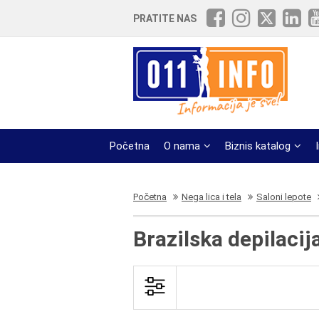
PRATITE NAS
Početna
O nama
Biznis katalog
Početna
Nega lica i tela
Saloni lepote
Brazilska depilaci