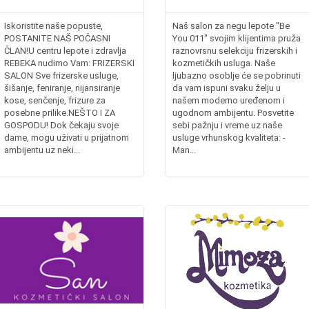
Iskoristite naše popuste,
Naš salon za negu lepote "Be
POSTANITE NAŠ POČASNI
You 011" svojim klijentima pruža
ČLAN!U centru lepote i zdravlja
raznovrsnu selekciju frizerskih i
REBEKA nudimo Vam: FRIZERSKI
kozmetičkih usluga. Naše
SALON Sve frizerske usluge,
ljubazno osoblje će se pobrinuti
šišanje, feniranje, nijansiranje
da vam ispuni svaku želju u
kose, senčenje, frizure za
našem moderno uređenom i
posebne prilike.NEŠTO I ZA
ugodnom ambijentu. Posvetite
GOSPODU! Dok čekaju svoje
sebi pažnju i vreme uz naše
dame, mogu uživati u prijatnom
usluge vrhunskog kvaliteta: -
ambijentu uz neki...
Man...