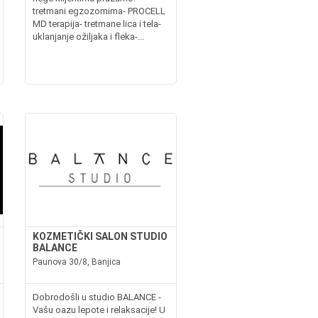
tretmani egzozomima- PROCELL
MD terapija- tretmane lica i tela-
uklanjanje ožiljaka i fleka-...
KOZMETIČKI SALON STUDIO
BALANCE
Paunova 30/8, Banjica
Dobrodošli u studio BALANCE -
Vašu oazu lepote i relaksacije! U