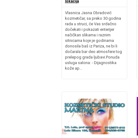
lokacija
Vlasnica Jasna Obradović
kozmetičar, sa preko 30 godina
rada u struci, će Vas srdačno
dočekati i pokazati enterijer
načičkan slikama i raznim
sitnicama koje je godinama
donosila baš iz Pariza, ne bi li
dočarala bar deo atmosfere tog
prelepog grada ljubavi.Ponuda
usluga salona: - Dijagnostika
kože ap...