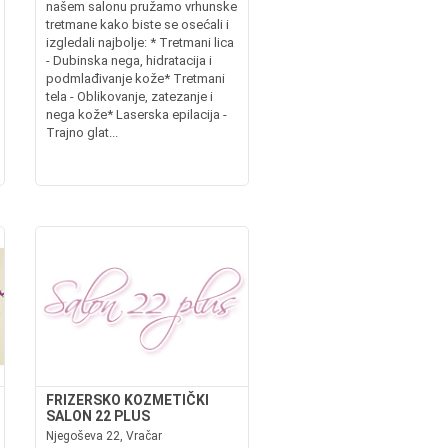
našem salonu pružamo vrhunske
tretmane kako biste se osećali i
izgledali najbolje: * Tretmani lica
- Dubinska nega, hidratacija i
podmlađivanje kože* Tretmani
tela - Oblikovanje, zatezanje i
nega kože* Laserska epilacija -
Trajno glat...
FRIZERSKO KOZMETIČKI
SALON 22 PLUS
Njegoševa 22, Vračar