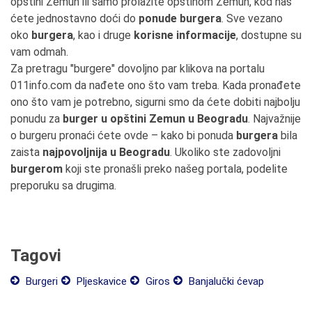
opštini Zemun ili samo prolazite opštinom Zemun, kod nas
ćete jednostavno doći do
ponude burgera
. Sve vezano
oko
burgera
, kao i druge
korisne informacije
, dostupne su
vam odmah.
Za pretragu "burgere" dovoljno par klikova na portalu
011info.com da nađete ono što vam treba. Kada pronađete
ono što vam je potrebno, sigurni smo da ćete dobiti najbolju
ponudu za
burger u opštini Zemun u Beogradu
. Najvažnije
o burgeru pronaći ćete ovde – kako bi ponuda
burgera
bila
zaista
najpovoljnija u Beogradu
. Ukoliko ste zadovoljni
burgerom
koji ste pronašli preko našeg portala, podelite
preporuku sa drugima.
Tagovi
Burgeri
Pljeskavice
Giros
Banjalučki ćevap