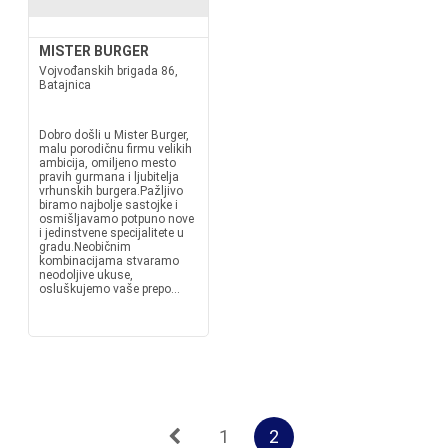
MISTER BURGER
Vojvođanskih brigada 86,
Batajnica
Dobro došli u Mister Burger,
malu porodičnu firmu velikih
ambicija, omiljeno mesto
pravih gurmana i ljubitelja
vrhunskih burgera.Pažljivo
biramo najbolje sastojke i
osmišljavamo potpuno nove
i jedinstvene specijalitete u
gradu.Neobičnim
kombinacijama stvaramo
neodoljive ukuse,
osluškujemo vaše prepo...
1
2