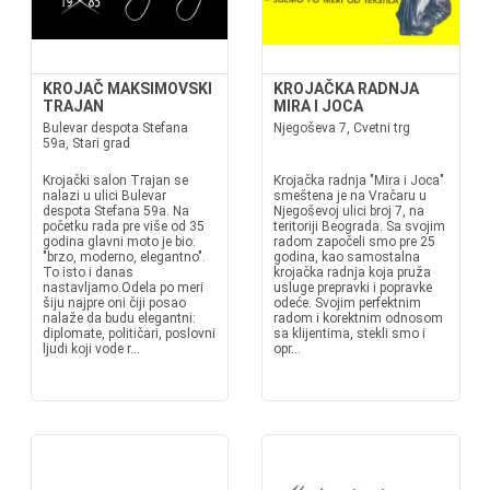
KROJAČ MAKSIMOVSKI
KROJAČKA RADNJA
TRAJAN
MIRA I JOCA
Bulevar despota Stefana
Njegoševa 7, Cvetni trg
59a, Stari grad
Krojački salon Trajan se
Krojačka radnja "Mira i Joca"
nalazi u ulici Bulevar
smeštena je na Vračaru u
despota Stefana 59a. Na
Njegoševoj ulici broj 7, na
početku rada pre više od 35
teritoriji Beograda. Sa svojim
godina glavni moto je bio:
radom započeli smo pre 25
"brzo, moderno, elegantno".
godina, kao samostalna
To isto i danas
krojačka radnja koja pruža
nastavljamo.Odela po meri
usluge prepravki i popravke
šiju najpre oni čiji posao
odeće. Svojim perfektnim
nalaže da budu elegantni:
radom i korektnim odnosom
diplomate, političari, poslovni
sa klijentima, stekli smo i
ljudi koji vode r...
opr...