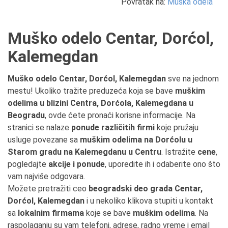
Povratak na:
Muška odela
Muško odelo Centar, Dorćol,
Kalemegdan
Muško odelo Centar, Dorćol, Kalemegdan
sve na jednom
mestu! Ukoliko tražite preduzeća koja se bave
muškim
odelima u blizini Centra, Dorćola, Kalemegdana u
Beogradu
, ovde ćete pronaći korisne informacije. Na
stranici se nalaze
ponude različitih firmi
koje pružaju
usluge povezane sa
muškim odelima na Dorćolu u
Starom gradu na Kalemegdanu u Centru
. Istražite
cene
,
pogledajte
akcije i ponude
, uporedite ih i odaberite ono što
vam najviše odgovara.
Možete pretražiti ceo
beogradski deo grada Centar,
Dorćol, Kalemegdan
i u nekoliko klikova stupiti u kontakt
sa
lokalnim firmama
koje se bave
muškim odelima
. Na
raspolaganju su vam telefoni, adrese, radno vreme i email