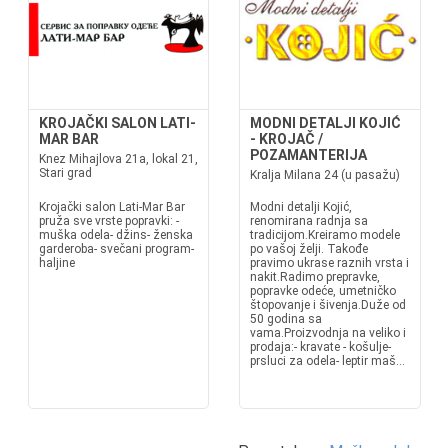
KROJAČKI SALON LATI-
MODNI DETALJI KOJIĆ
MAR BAR
- KROJAČ /
POZAMANTERIJA
Knez Mihajlova 21a, lokal 21,
Stari grad
Kralja Milana 24 (u pasažu)
Krojački salon Lati-Mar Bar
Modni detalji Kojić,
pruža sve vrste popravki: -
renomirana radnja sa
muška odela- džins- ženska
tradicijom.Kreiramo modele
garderoba- svečani program-
po vašoj želji. Takođe
haljine
pravimo ukrase raznih vrsta i
nakit.Radimo prepravke,
popravke odeće, umetničko
štopovanje i šivenja.Duže od
50 godina sa
vama.Proizvodnja na veliko i
prodaja:- kravate - košulje-
prsluci za odela- leptir maš...