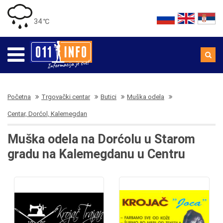
34 ℃
Početna
Trgovački centar
Butici
Muška odela
Centar, Dorćol, Kalemegdan
Muška odela na Dorćolu u Starom
gradu na Kalemegdanu u Centru