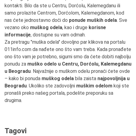
kontakti. Bilo da ste u Centru, Dorćolu, Kalemegdanu ili
samo prolazite Centrom, Dorćolom, Kalemegdanom, kod
nas ćete jednostavno doći do
ponude muških odela
. Sve
vezano oko
muškog odela
, kao i druge
korisne
informacije
, dostupne su vam odmah.
Za pretragu "muška odela" dovoljno par klikova na portalu
011info.com da nađete ono što vam treba. Kada pronađete
ono što vam je potrebno, sigurni smo da ćete dobiti najbolju
ponudu za
muško odelo u Centru, Dorćolu, Kalemegdanu
u Beogradu
. Najvažnije o muškom odelu pronaći ćete ovde
– kako bi ponuda
muškog odela
bila zaista
najpovoljnija u
Beogradu
. Ukoliko ste zadovoljni
muškim odelom
koji ste
pronašli preko našeg portala, podelite preporuku sa
drugima.
Tagovi