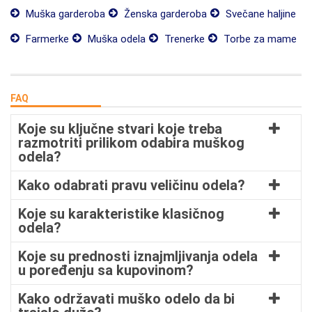
Muška garderoba
Ženska garderoba
Svečane haljine
Farmerke
Muška odela
Trenerke
Torbe za mame
FAQ
Koje su ključne stvari koje treba
razmotriti prilikom odabira muškog
odela?
Kako odabrati pravu veličinu odela?
Koje su karakteristike klasičnog
odela?
Koje su prednosti iznajmljivanja odela
u poređenju sa kupovinom?
Kako održavati muško odelo da bi