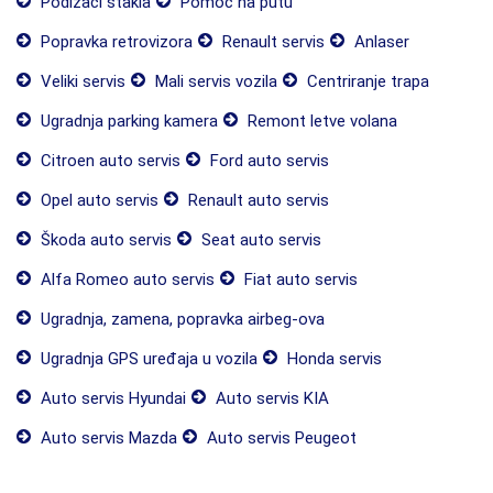
Podizači stakla
Pomoć na putu
Popravka retrovizora
Renault servis
Anlaser
Veliki servis
Mali servis vozila
Centriranje trapa
Ugradnja parking kamera
Remont letve volana
Citroen auto servis
Ford auto servis
Opel auto servis
Renault auto servis
Škoda auto servis
Seat auto servis
Alfa Romeo auto servis
Fiat auto servis
Ugradnja, zamena, popravka airbeg-ova
Ugradnja GPS uređaja u vozila
Honda servis
Auto servis Hyundai
Auto servis KIA
Auto servis Mazda
Auto servis Peugeot