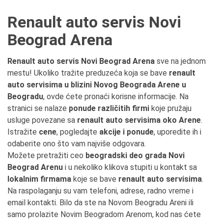
Renault auto servis Novi
Beograd Arena
Renault auto servis Novi Beograd Arena
sve na jednom
mestu! Ukoliko tražite preduzeća koja se bave
renault
auto servisima u blizini Novog Beograda Arene u
Beogradu
, ovde ćete pronaći korisne informacije. Na
stranici se nalaze
ponude različitih firmi
koje pružaju
usluge povezane sa
renault auto servisima oko Arene
.
Istražite
cene
, pogledajte
akcije i ponude
, uporedite ih i
odaberite ono što vam najviše odgovara.
Možete pretražiti ceo
beogradski deo grada Novi
Beograd Arenu
i u nekoliko klikova stupiti u kontakt sa
lokalnim firmama
koje se bave
renault auto servisima
.
Na raspolaganju su vam telefoni, adrese, radno vreme i
email kontakti. Bilo da ste na Novom Beogradu Areni ili
samo prolazite Novim Beogradom Arenom, kod nas ćete