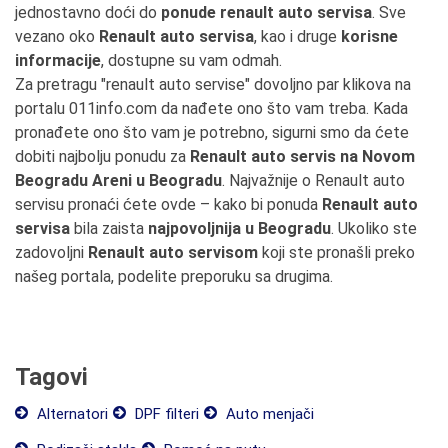
jednostavno doći do
ponude renault auto servisa
. Sve
vezano oko
Renault auto servisa
, kao i druge
korisne
informacije
, dostupne su vam odmah.
Za pretragu "renault auto servise" dovoljno par klikova na
portalu 011info.com da nađete ono što vam treba. Kada
pronađete ono što vam je potrebno, sigurni smo da ćete
dobiti najbolju ponudu za
Renault auto servis na Novom
Beogradu Areni u Beogradu
. Najvažnije o Renault auto
servisu pronaći ćete ovde – kako bi ponuda
Renault auto
servisa
bila zaista
najpovoljnija u Beogradu
. Ukoliko ste
zadovoljni
Renault auto servisom
koji ste pronašli preko
našeg portala, podelite preporuku sa drugima.
Tagovi
Alternatori
DPF filteri
Auto menjači