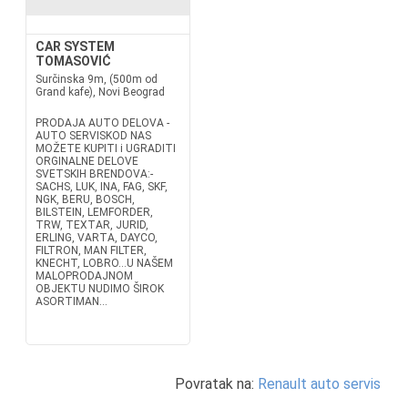
CAR SYSTEM
TOMASOVIĆ
Surčinska 9m, (500m od
Grand kafe), Novi Beograd
PRODAJA AUTO DELOVA -
AUTO SERVISKOD NAS
MOŽETE KUPITI i UGRADITI
ORGINALNE DELOVE
SVETSKIH BRENDOVA:-
SACHS, LUK, INA, FAG, SKF,
NGK, BERU, BOSCH,
BILSTEIN, LEMFORDER,
TRW, TEXTAR, JURID,
ERLING, VARTA, DAYCO,
FILTRON, MAN FILTER,
KNECHT, LOBRO...U NAŠEM
MALOPRODAJNOM
OBJEKTU NUDIMO ŠIROK
ASORTIMAN...
Povratak na:
Renault auto servis