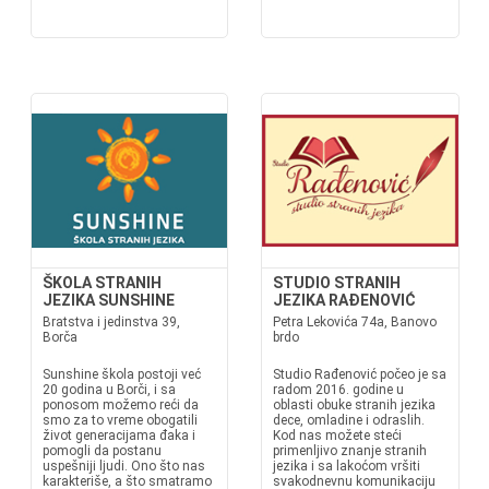
ŠKOLA STRANIH
STUDIO STRANIH
JEZIKA SUNSHINE
JEZIKA RAĐENOVIĆ
Bratstva i jedinstva 39,
Petra Lekovića 74a, Banovo
Borča
brdo
Sunshine škola postoji već
Studio Rađenović počeo je sa
20 godina u Borči, i sa
radom 2016. godine u
ponosom možemo reći da
oblasti obuke stranih jezika
smo za to vreme obogatili
dece, omladine i odraslih.
život generacijama đaka i
Kod nas možete steći
pomogli da postanu
primenljivo znanje stranih
uspešniji ljudi. Ono što nas
jezika i sa lakoćom vršiti
karakteriše, a što smatramo
svakodnevnu komunikaciju