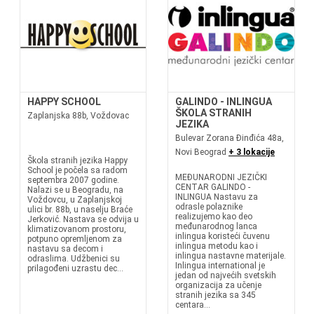
HAPPY SCHOOL
GALINDO - INLINGUA
ŠKOLA STRANIH
Zaplanjska 88b, Voždovac
JEZIKA
Bulevar Zorana Đinđića 48a,
Novi Beograd
+ 3 lokacije
Škola stranih jezika Happy
School je počela sa radom
MEĐUNARODNI JEZIČKI
septembra 2007 godine.
CENTAR GALINDO -
Nalazi se u Beogradu, na
INLINGUA Nastavu za
Voždovcu, u Zaplanjskoj
odrasle polaznike
ulici br. 88b, u naselju Braće
realizujemo kao deo
Jerković. Nastava se odvija u
međunarodnog lanca
klimatizovanom prostoru,
inlingua koristeći čuvenu
potpuno opremljenom za
inlingua metodu kao i
nastavu sa decom i
inlingua nastavne materijale.
odraslima. Udžbenici su
Inlingua international je
prilagođeni uzrastu dec...
jedan od najvećih svetskih
organizacija za učenje
stranih jezika sa 345
centara...