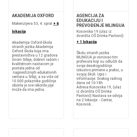
AKADEMIJA OXFORD
AGENCIJA ZA
EDUKACIJU I
Makenzijeva 53, 4. sprat
+ 6
PREVOĐENJE MLINGUA
lokacija
Kosovska 19 (ulaz iz
dvorišta OŠ Drinka Pavlović)
+ 1 lokacija
Akademija Oxford-škola
stranih jezika Akademija
Oxford škola koja ima
Školu stranih jezika
prestavništva u 12 gradova
MLINGUA je osnovao tim
širom Srbije, dobrim radom i
profesora koji su odlučili da
kvalitetnom nastavom je
svoje desetogodišnje
postala jedna od
iskustvo primene u praksi, u
najprestiznijih edukativnih
svojoj školi. Upis i
centara u Srbiji, a sa više od
informacije: Svakog radnog
10.000 polaznika godišnje
dana od 10-18h
oborila je sve rekorde joje
Adresa:Kosovska 19, (ulaz
može da ima jedna...
iz dvorišta OŠ Drinka
Pavlović) Nastava se odvija
na 2 lokacije: - Centar,
Kosovsk...