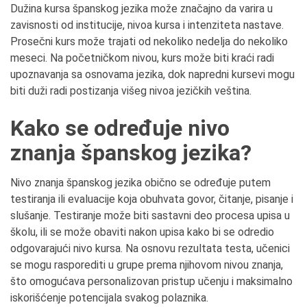
Dužina kursa španskog jezika može značajno da varira u
zavisnosti od institucije, nivoa kursa i intenziteta nastave.
Prosečni kurs može trajati od nekoliko nedelja do nekoliko
meseci. Na početničkom nivou, kurs može biti kraći radi
upoznavanja sa osnovama jezika, dok napredni kursevi mogu
biti duži radi postizanja višeg nivoa jezičkih veština.
Kako se određuje nivo
znanja španskog jezika?
Nivo znanja španskog jezika obično se određuje putem
testiranja ili evaluacije koja obuhvata govor, čitanje, pisanje i
slušanje. Testiranje može biti sastavni deo procesa upisa u
školu, ili se može obaviti nakon upisa kako bi se odredio
odgovarajući nivo kursa. Na osnovu rezultata testa, učenici
se mogu rasporediti u grupe prema njihovom nivou znanja,
što omogućava personalizovan pristup učenju i maksimalno
iskorišćenje potencijala svakog polaznika.