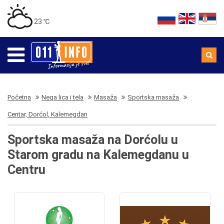
23 ℃
Početna
Nega lica i tela
Masaža
Sportska masaža
Centar, Dorćol, Kalemegdan
Sportska masaža na Dorćolu u
Starom gradu na Kalemegdanu u
Centru