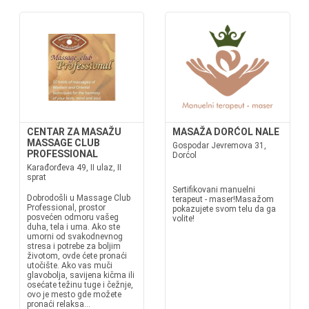
CENTAR ZA MASAŽU
MASAŽA DORĆOL NALE
MASSAGE CLUB
Gospodar Jevremova 31,
PROFESSIONAL
Dorćol
Karađorđeva 49, II ulaz, II
sprat
Sertifikovani manuelni
Dobrodošli u Massage Club
terapeut - maser!Masažom
Professional, prostor
pokazujete svom telu da ga
posvećen odmoru vašeg
volite!
duha, tela i uma. Ako ste
umorni od svakodnevnog
stresa i potrebe za boljim
životom, ovde ćete pronaći
utočište. Ako vas muči
glavobolja, savijena kičma ili
osećate težinu tuge i čežnje,
ovo je mesto gde možete
pronaći relaksa...