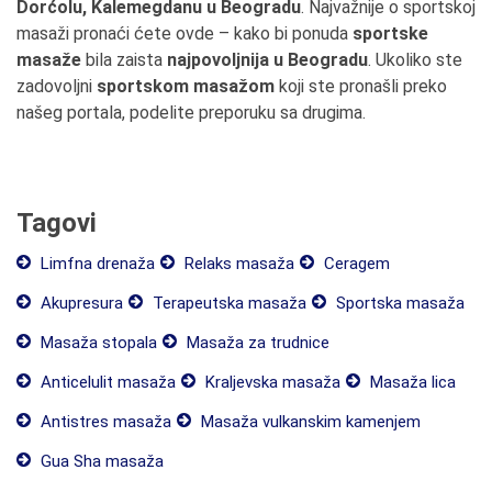
Dorćolu, Kalemegdanu u Beogradu
. Najvažnije o sportskoj
masaži pronaći ćete ovde – kako bi ponuda
sportske
masaže
bila zaista
najpovoljnija u Beogradu
. Ukoliko ste
zadovoljni
sportskom masažom
koji ste pronašli preko
našeg portala, podelite preporuku sa drugima.
Tagovi
Limfna drenaža
Relaks masaža
Ceragem
Akupresura
Terapeutska masaža
Sportska masaža
Masaža stopala
Masaža za trudnice
Anticelulit masaža
Kraljevska masaža
Masaža lica
Antistres masaža
Masaža vulkanskim kamenjem
Gua Sha masaža