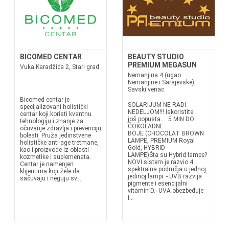
BICOMED CENTAR
BEAUTY STUDIO
PREMIUM MEGASUN
Vuka Karadžića 2, Stari grad
Nemanjina 4 (ugao
Nemanjine i Sarajevske),
Savski venac
Bicomed centar je
SOLARIJUM NE RADI
specijalizovani holistički
NEDELJOM!!! Iskoristite
centar koji koristi kvantnu
još popusta... 5 MIN DO
tehnologiju i znanje za
ČOKOLADNE
očuvanje zdravlja i prevenciju
BOJE (CHOCOLAT BROWN
bolesti. Pruža jedinstvene
LAMPE, PREMIUM Royal
holističke anti-age tretmane,
Gold, HYBRID
kao i proizvode iz oblasti
LAMPE)Šta su Hybrid lampe?
kozmetike i suplemenata.
NOVI sistem je razvio 4
Centar je namenjen
spektralna područja u jednoj
klijentima koji žele da
jedinoj lampi: - UVB razvija
sačuvaju i neguju sv...
pigmente i esencijalni
vitamin D.- UVA obezbeđuje
i...