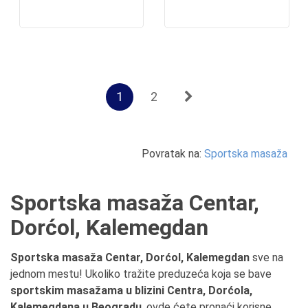
1
2
Povratak na:
Sportska masaža
Sportska masaža Centar,
Dorćol, Kalemegdan
Sportska masaža Centar, Dorćol, Kalemegdan
sve na
jednom mestu! Ukoliko tražite preduzeća koja se bave
sportskim masažama u blizini Centra, Dorćola,
Kalemegdana u Beogradu
, ovde ćete pronaći korisne