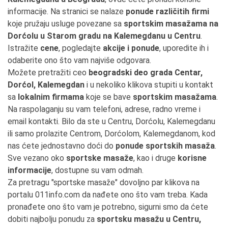
informacije. Na stranici se nalaze
ponude različitih firmi
koje pružaju usluge povezane sa
sportskim masažama na
Dorćolu u Starom gradu na Kalemegdanu u Centru
.
Istražite
cene
, pogledajte
akcije i ponude
, uporedite ih i
odaberite ono što vam najviše odgovara.
Možete pretražiti ceo
beogradski deo grada Centar,
Dorćol, Kalemegdan
i u nekoliko klikova stupiti u kontakt
sa
lokalnim firmama
koje se bave
sportskim masažama
.
Na raspolaganju su vam telefoni, adrese, radno vreme i
email kontakti. Bilo da ste u Centru, Dorćolu, Kalemegdanu
ili samo prolazite Centrom, Dorćolom, Kalemegdanom, kod
nas ćete jednostavno doći do
ponude sportskih masaža
.
Sve vezano oko
sportske masaže
, kao i druge
korisne
informacije
, dostupne su vam odmah.
Za pretragu "sportske masaže" dovoljno par klikova na
portalu 011info.com da nađete ono što vam treba. Kada
pronađete ono što vam je potrebno, sigurni smo da ćete
dobiti najbolju ponudu za
sportsku masažu u Centru,