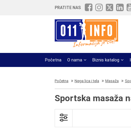
PRATITE NAS
Početna
O nama
Biznis katalog
Početna
Nega lica i tela
Masaža
Spo
Sportska masaža n