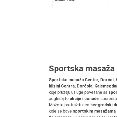
Sportska masaža 
Sportska masaža Centar, Dorćol,
blizini Centra, Dorćola, Kalemegd
koje pružaju usluge povezane sa
spo
pogledajte
akcije i ponude
, uporedit
Možete pretražiti ceo
beogradski d
koje se bave
sportskim masažama