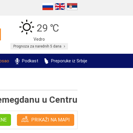
29 ℃
Vedro
Prognoza za narednih 5 dana
posao
Podkast
Preporuke iz Srbije
lemegdanu u Centru
ENE
PRIKAŽI NA MAPI