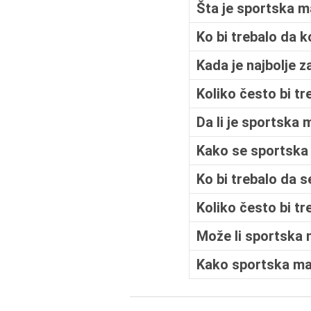
Šta je sportska m
Ko bi trebalo da 
Kada je najbolje z
Koliko često bi t
Da li je sportska
Kako se sportska
Ko bi trebalo da 
Koliko često bi t
Može li sportska 
Kako sportska ma