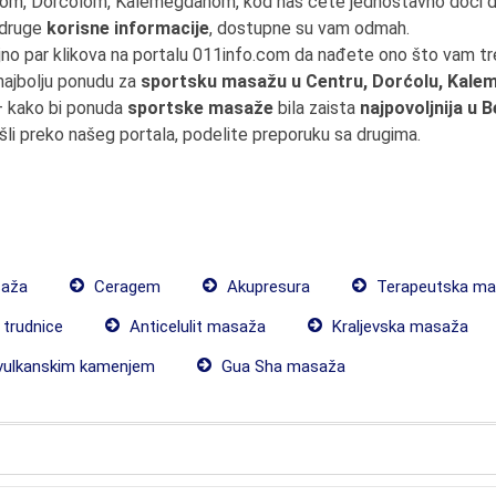
trom, Dorćolom, Kalemegdanom, kod nas ćete jednostavno doći 
i druge
korisne informacije
, dostupne su vam odmah.
jno par klikova na portalu 011info.com da nađete ono što vam t
 najbolju ponudu za
sportsku masažu u Centru, Dorćolu, Kale
– kako bi ponuda
sportske masaže
bila zaista
najpovoljnija u 
šli preko našeg portala, podelite preporuku sa drugima.
saža
Ceragem
Akupresura
Terapeutska ma
trudnice
Anticelulit masaža
Kraljevska masaža
ulkanskim kamenjem
Gua Sha masaža