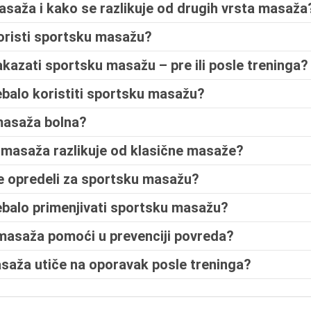
asaža i kako se razlikuje od drugih vrsta masaža
koristi sportsku masažu?
akazati sportsku masažu – pre ili posle treninga?
rebalo koristiti sportsku masažu?
 masaža bolna?
 masaža razlikuje od klasične masaže?
se opredeli za sportsku masažu?
rebalo primenjivati sportsku masažu?
masaža pomoći u prevenciji povreda?
saža utiče na oporavak posle treninga?