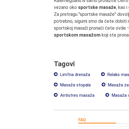
Kalemegdanu ili samo prolazite Cen
vezano oko
sportske masaže
, kao 
Za pretragu "sportske masaže" dovol
potrebno, sigurni smo da ćete dobiti
sportskoj masaži pronaći ćete ovde 
sportskom masažom
koji ste prona
Tagovi
Limfna drenaža
Relaks ma
Masaža stopala
Masaža za 
Antistres masaža
Masaža v
FAQ