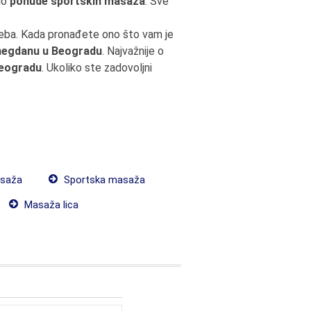
do
ponude sportskih masaža
. Sve
reba. Kada pronađete ono što vam je
megdanu u Beogradu
. Najvažnije o
Beogradu
. Ukoliko ste zadovoljni
saža
Sportska masaža
Masaža lica