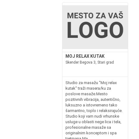
MOJ RELAX KUTAK
Skender Begova 3, Stari grad
Studio za masažu "Moj relax
kutak" traži masera/ku za
poslove masaže.Mesto
pozitivnih vibracija, autentično,
luksuzno a istovremeno tako
šarmantno, toplo i relaksirajuće.
Studio koji vam nudi vrhunske
usluge u oblasti nege lica i tela,
profesionalne masaže sa
originalnim konceptom i spa
tretmana.Ma...