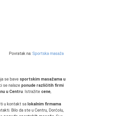
Povratak na:
Sportska masaža
oja se bave
sportskim masažama u
ci se nalaze
ponude različitih firmi
nu u Centru
. Istražite
cene
,
iti u kontakt sa
lokalnim firmama
takti. Bilo da ste u Centru, Dorćolu,