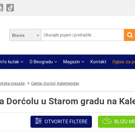
Biznis
Info kutak
O Beogradu
Magazin
Kontakt
Oglasi za 
rtska masaža
Centar, Dorćol, Kalemegdan
a Dorćolu u Starom gradu na Ka
OTVORITE FILTERE
BLIZU M