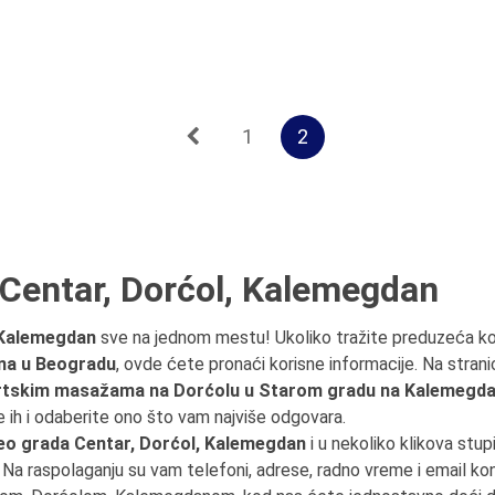
1
2
Centar, Dorćol, Kalemegdan
 Kalemegdan
sve na jednom mestu! Ukoliko tražite preduzeća k
ana u Beogradu
, ovde ćete pronaći korisne informacije. Na strani
rtskim masažama na Dorćolu u Starom gradu na Kalemegda
e ih i odaberite ono što vam najviše odgovara.
eo grada Centar, Dorćol, Kalemegdan
i u nekoliko klikova stup
. Na raspolaganju su vam telefoni, adrese, radno vreme i email kon