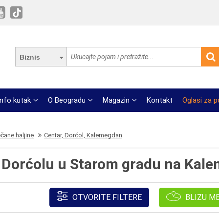
Biznis
Info kutak
O Beogradu
Magazin
Kontakt
Oglasi za 
čane haljine
Centar, Dorćol, Kalemegdan
a Dorćolu u Starom gradu na Kal
OTVORITE FILTERE
BLIZU M