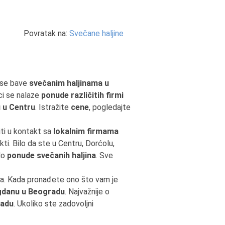
Povratak na:
Svečane haljine
 se bave
svečanim haljinama u
ci se nalaze
ponude različitih firmi
 u Centru
. Istražite
cene
, pogledajte
iti u kontakt sa
lokalnim firmama
ti. Bilo da ste u Centru, Dorćolu,
do
ponude svečanih haljina
. Sve
ba. Kada pronađete ono što vam je
egdanu u Beogradu
. Najvažnije o
radu
. Ukoliko ste zadovoljni