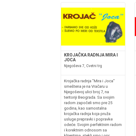
KROJAČKA RADNJA MIRA I
JOCA
Njegoševa 7, Cvetni trg
Krojačka radnja "Mira i Joca"
smeštena je na Vračaru u
Njegoševoj ulici broj 7, na
teritoriji Beograda. Sa svojim
radom započeli smo pre 25
godina, kao samostalna
krojačka radnja koja pruža
usluge prepravki i popravke
odeće. Svojim perfektnim radom
i korektnim odnosom sa
klijentima, stekli smo i opr...