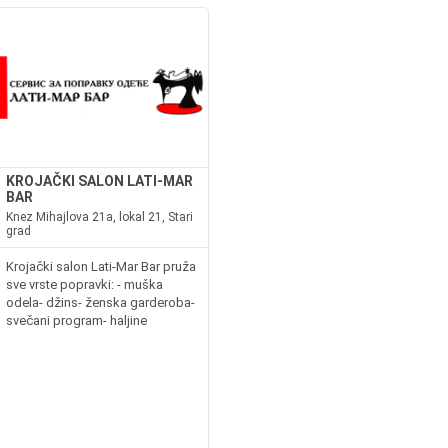
KROJAČKI SALON LATI-MAR
BAR
Knez Mihajlova 21a, lokal 21, Stari
grad
Krojački salon Lati-Mar Bar pruža
sve vrste popravki: - muška
odela- džins- ženska garderoba-
svečani program- haljine