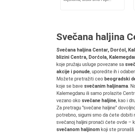
Svečana haljina C
Svečana haljina Centar, Dorćol, K
blizini Centra, Dorćola, Kalemegd
koje pružaju usluge povezane sa
sveč
akcije i ponude
, uporedite ih i odab
Možete pretražiti ceo
beogradski d
koje se bave
svečanim haljinama
. N
Kalemegdanu ili samo prolazite Cen
vezano oko
svečane haljine
, kao i d
Za pretragu "svečane haljine" dovolj
potrebno, sigurni smo da ćete dobiti
svečanoj haljini pronaći ćete ovde –
svečanom haljinom
koji ste pronašl