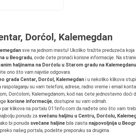
entar, Dorćol, Kalemegdan
alemegdan
sve na jednom mestu! Ukoliko tražite preduzeća koja
ana u Beogradu
, ovde ćete pronaći korisne informacije. Na strani
anim haljinama na Dorćolu u Starom gradu na Kalemegdanu
erite ono što vam najviše odgovara.
eo grada Centar, Dorćol, Kalemegdan
i u nekoliko klikova stup
a raspolaganju su vam telefoni, adrese, radno vreme i email kontak
trom, Dorćolom, Kalemegdanom, kod nas ćete jednostavno doći 
ruge
korisne informacije
, dostupne su vam odmah.
no par klikova na portalu 011info.com da nađete ono što vam tre
 najbolju ponudu za
svečanu haljinu u Centru, Dorćolu, Kalem
 kako bi ponuda
svečane haljine
bila zaista
najpovoljnija u Beog
i preko našeg portala, podelite preporuku sa drugima.