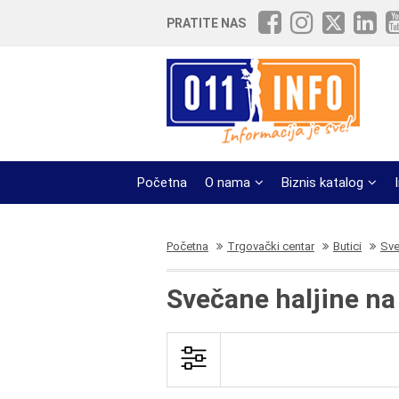
PRATITE NAS
Početna
O nama
Biznis katalog
Početna
Trgovački centar
Butici
Sve
Svečane haljine n