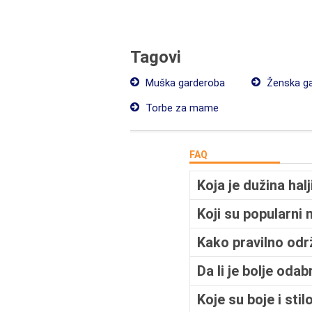
Tagovi
Muška garderoba
Ženska g
Torbe za mame
FAQ
Koja je dužina hal
Koji su popularni 
Kako pravilno odr
Da li je bolje odab
Koje su boje i stil