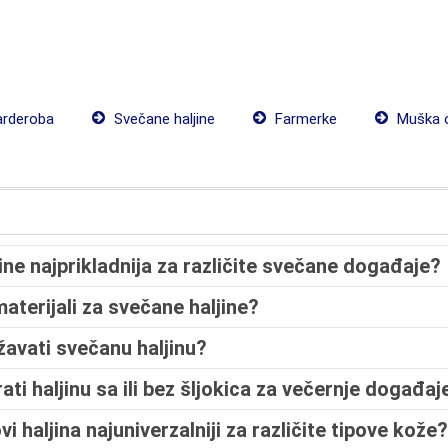
arderoba
Svečane haljine
Farmerke
Muška 
jine najprikladnija za različite svečane događaje?
materijali za svečane haljine?
žavati svečanu haljinu?
rati haljinu sa ili bez šljokica za večernje događaj
ovi haljina najuniverzalniji za različite tipove kože?