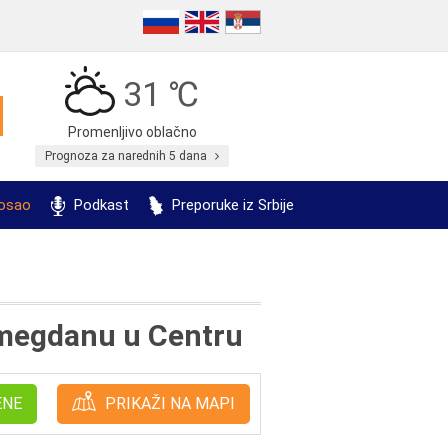
31 ℃
Promenljivo oblačno
Prognoza za narednih 5 dana
posao
Podkast
Preporuke iz Srbije
emegdanu u Centru
ENE
PRIKAŽI NA MAPI