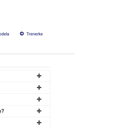
odela
Trenerke
e?