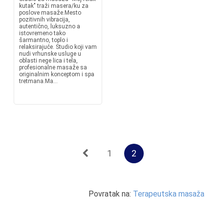
kutak" traži masera/ku za
poslove masaže.Mesto
pozitivnih vibracija,
autentično, luksuzno a
istovremeno tako
šarmantno, toplo i
relaksirajuće. Studio koji vam
nudi vrhunske usluge u
oblasti nege lica i tela,
profesionalne masaže sa
originalnim konceptom i spa
tretmana.Ma...
1
2
Povratak na:
Terapeutska masaža