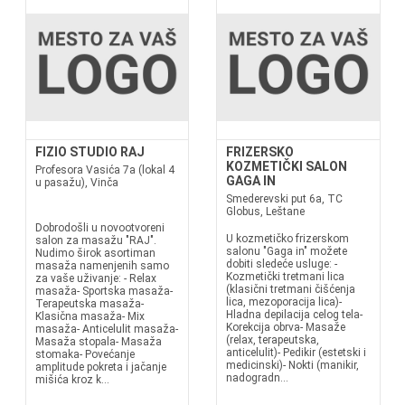
FIZIO STUDIO RAJ
FRIZERSKO
KOZMETIČKI SALON
Profesora Vasića 7a (lokal 4
GAGA IN
u pasažu), Vinča
Smederevski put 6a, TC
Globus, Leštane
Dobrodošli u novootvoreni
U kozmetičko frizerskom
salon za masažu "RAJ".
salonu "Gaga in" možete
Nudimo širok asortiman
dobiti sledeće usluge: -
masaža namenjenih samo
Kozmetički tretmani lica
za vaše uživanje: - Relax
(klasični tretmani čišćenja
masaža- Sportska masaža-
lica, mezoporacija lica)-
Terapeutska masaža-
Hladna depilacija celog tela-
Klasična masaža- Mix
Korekcija obrva- Masaže
masaža- Anticelulit masaža-
(relax, terapeutska,
Masaža stopala- Masaža
anticelulit)- Pedikir (estetski i
stomaka- Povećanje
medicinski)- Nokti (manikir,
amplitude pokreta i jačanje
nadogradn...
mišića kroz k...