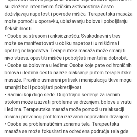
su izložene intenzivnim fizičkim aktivnostima često
doživljavaju napetost i povrede mišića. Terapeutska masaža
može pomoći u oporavku, ublažavanju bolova i poboljšanju
fleksibilnosti.
• Osobe sa stresom i anksioznošću: Svakodnevni stres
može se manifestovati u obliku napetosti u mišićima i
opšteg nelagodstva. Terapeutska masaža može smanjiti
nivo stresa, opustiti mišiće i poboljšati mentalnu dobrobit.
• Osobe sa bolovima u leđima: Osobe koje pate od hroničnih
bolova u leđima često nalaze olakšanje putem terapeutske
masaže. Pravilno usmereni pritisak i manipulacija tkiva mogu
smanjiti bol i poboljšati pokretljivost.
• Radnici koji dugo sede: Dugotrajno sedenje za radnim
stolom može izazvati probleme sa držanjem, bolove u vratu
i leđima. Terapeutska masaža može pomoći u relaksaciji
mišića i prevenciji problema izazvanih nepravilnim držanjem.
• Osobe sa problematičnim zonama tela: Terapeutska
masaža se može fokusirati na određena područja tela gde