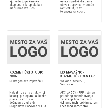
ajurvede, joge, kineske
estetski pedikir- farbanje
akupresure, kiropraktike i
obrva i trepavica- masaže
šiacu masaže. Još...
(anticelulit, relax,
terapeutska, spor...
KOZMETIČKI STUDIO
LIX MASAŽNO -
NOIR
KOZMETIČKI CENTAR
Dr Dragoslava Popovića 1
Vojvode Stepe 278,
Voždovac
Nalazimo se na atraktivnoj
AKCIJA 50% - PRP tretman
lokaciji, prekoputa Palilulske
prirodnog podmlađivanja i
pijace u centru svih
zatezanja lica matičnim
dešavanja u ulici dr
ćelijama (nehirurškim putem
Dragoslava Popovića br.1. U
i bez medikamenata)