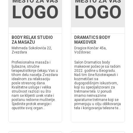
BODY RELAX STUDIO
DRAMATICS BODY
ZA MASAŽU
MAKEOVER
Mehmeda Sokolovića 22,
Dragice Končar 45a,
Zvezdara
Voždovac
Profesionalna masaža i
Salon Dramatics body
ljubazne, stručne
makeover počeo je sa radom
terapeutistkinje čekaju Vas u
2022. godine u Beogradu.
tihom delu naselja Zvezdara
Naš tim čine fizioterapeuti i
idealnom za relaksaciju
kozmetičari sa
posle stresnog dana.
dugogodišnjim iskustvom,
Kvalitetne usluge i velika
koji su specijalizovani za
stručnost razlozi su što
tretmane tela. U ponudi
nam se klijenti uvek vrate i
imamo neinvazivne
postanu redovne mušterije.
aparaturne tretmane koji se
Sjedinite protok energije i
primenjuju u cilju oblikovanja
opustite svoj organ...
tela i korigovanja telesne te...