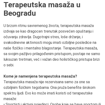
Terapeutska masaža u
Beogradu
U brzom ritmu savremenog života, terapeutska masaža
izdvaja se kao dragocen trenutak posvećen opuštanju i
očuvanju zdravlja. Dugotrajni stres, loše držanje, i
svakodnevne aktivnosti mogu imati ozbiljne posledice na
naše fizičko i mentalno blagostanje. Terapeutska masaža,
sa svojim pažljivo prilagođenim pristupom, postaje ne samo
luksuzan tretman, već i važan deo holističkog pristupa brizi
o sebi.
Kome je namenjena terapeutska masaža?
Terapeutska masaža nije rezervisana samo za one sa
ozbiljnim fizičkim tegobama. Ona pruža benefite širokom
spektru ljudi. Evo ko može imati koristi od terapeutske
masaže:
• Sportisti i aktivni pojedinci: Osobe koje se bave sportom ili