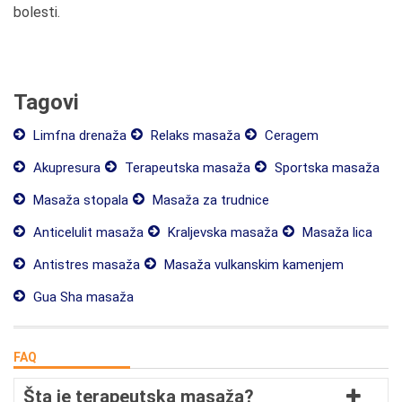
bolesti.
Tagovi
Limfna drenaža
Relaks masaža
Ceragem
Akupresura
Terapeutska masaža
Sportska masaža
Masaža stopala
Masaža za trudnice
Anticelulit masaža
Kraljevska masaža
Masaža lica
Antistres masaža
Masaža vulkanskim kamenjem
Gua Sha masaža
FAQ
Šta je terapeutska masaža?