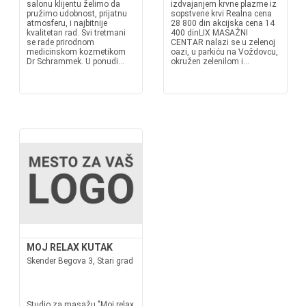
salonu klijentu želimo da
izdvajanjem krvne plazme iz
pružimo udobnost, prijatnu
sopstvene krvi Realna cena
atmosferu, i najbitnije
28 800 din akcijska cena 14
kvalitetan rad. Svi tretmani
400 dinLIX MASAŽNI
se rade prirodnom
CENTAR nalazi se u zelenoj
medicinskom kozmetikom
oazi, u parkiću na Voždovcu,
Dr Schrammek. U ponudi...
okružen zelenilom i...
MOJ RELAX KUTAK
Skender Begova 3, Stari grad
Studio za masažu "Moj relax