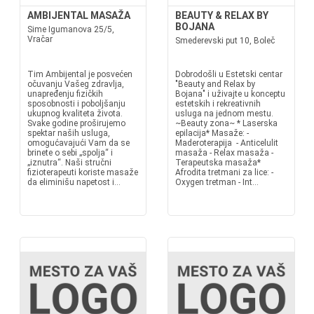
AMBIJENTAL MASAŽA
BEAUTY & RELAX BY
BOJANA
Sime Igumanova 25/5,
Vračar
Smederevski put 10, Boleč
Tim Ambijental je posvećen
Dobrodošli u Estetski centar
očuvanju Vašeg zdravlja,
"Beauty and Relax by
unapređenju fizičkih
Bojana" i uživajte u konceptu
sposobnosti i poboljšanju
estetskih i rekreativnih
ukupnog kvaliteta života.
usluga na jednom mestu.
Svake godine proširujemo
~Beauty zona~ * Laserska
spektar naših usluga,
epilacija* Masaže: -
omogućavajući Vam da se
Maderoterapija - Anticelulit
brinete o sebi „spolja“ i
masaža - Relax masaža -
„iznutra“. Naši stručni
Terapeutska masaža*
fizioterapeuti koriste masaže
Afrodita tretmani za lice: -
da eliminišu napetost i...
Oxygen tretman - Int...