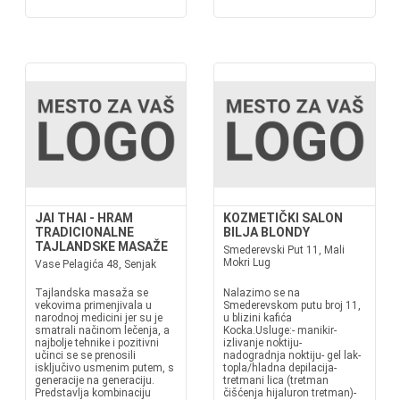
JAI THAI - HRAM
KOZMETIČKI SALON
TRADICIONALNE
BILJA BLONDY
TAJLANDSKE MASAŽE
Smederevski Put 11, Mali
Mokri Lug
Vase Pelagića 48, Senjak
Tajlandska masaža se
Nalazimo se na
vekovima primenjivala u
Smederevskom putu broj 11,
narodnoj medicini jer su je
u blizini kafića
smatrali načinom lečenja, a
Kocka.Usluge:- manikir-
najbolje tehnike i pozitivni
izlivanje noktiju-
učinci se se prenosili
nadogradnja noktiju- gel lak-
isključivo usmenim putem, s
topla/hladna depilacija-
generacije na generaciju.
tretmani lica (tretman
Predstavlja kombinaciju
čišćenja hijaluron tretman)-