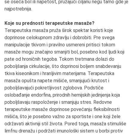
se oseća bol ili napetost, pružajući ciljanu negu tamo gde je
najpotrebnija.
Koje su prednosti terapeutske masaže?
Terapeutska masaža pruža širok spektar koristi koje
doprinose celokupnom zdravlju i dobrobiti. Pre svega
manipulacije tkivom i pravilno usmereni pritisci tokom
masaže mogu značajno smanjiti bol, posebno kod ljudi koji
pate od hroničnih tegoba. Tokom tretmana dolazi do
poboljšanja cirkulacije, što doprinosi boljem snabdevanju
tkiva kiseonikom i hranljivim materijama. Terapeutska
masaža opušta napete mišiće, smanjujući krutost i
poboljšavajući pokretljivost zglobova. Podstiče
oslobađanje endorfina, prirodnih hemijskih jedinjenja koja
poboljšavaju raspoloženje i smanjuju stres. Redovne
terapeutske masaže doprinose povećanju fleksibilnosti
mišića, što je posebno važno za sportiste i one koji žele
održavati aktivniji stil života. Pored toga, masaža stimuliše
limfnu drenažu i podržati imunološki sistem u borbi protiv