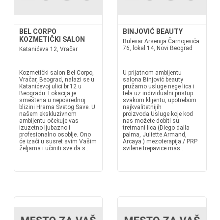
BEL CORPO
BINJOVIĆ BEAUTY
KOZMETIČKI SALON
Bulevar Arsenija Čarnojevića
76, lokal 14, Novi Beograd
Katanićeva 12, Vračar
Kozmetički salon Bel Corpo,
U prijatnom ambijentu
Vračar, Beograd, nalazi se u
salona Binjović beauty
Katanićevoj ulici br.12 u
pružamo usluge nege lica i
Beogradu. Lokacija je
tela uz individualni pristup
smeštena u neposrednoj
svakom klijentu, upotrebom
blizini Hrama Svetog Save. U
najkvalitetnijih
našem ekskluzivnom
proizvoda.Usluge koje kod
ambijentu očekuje vas
nas možete dobiti su:
izuzetno ljubazno i
tretmani lica (Diego dalla
profesionalno osoblje. Ono
palma, Juliette Armand,
će izaći u susret svim Vašim
Arcaya ) mezoterapija / PRP
željama i učiniti sve da s...
svilene trepavice mas...