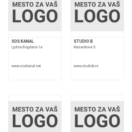
SOS KANAL
STUDIO B
Ljutice Bogdana 1a
Masarikova 5
www.soskanal.net
www.studiob.rs