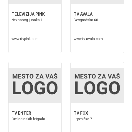
TELEVIZIJA PINK
TV AVALA
Neznanog junaka 1
Beogradska 60
www.rtvpink.com
www.tv-avala.com
TV ENTER
TV FOX
Omladinskih brigada 1
Lepenička 7