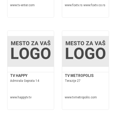
www.tv-enter.com
www.foxtv.rs www.foxtv.co.rs
TV HAPPY
TV METROPOLIS
Admirala Geprata 14
Terazije 27
www.happytv.tv
www.tvmetropolis.com