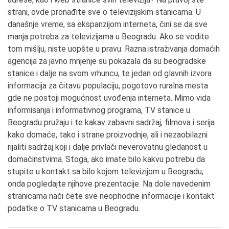
strani, ovde pronađite sve o televizijskim stanicama. U
današnje vreme, sa ekspanzijom interneta, čini se da sve
manja potreba za televizijama u Beogradu. Ako se vodite
tom mišlju, niste uopšte u pravu. Razna istraživanja domaćih
agencija za javno mnjenje su pokazala da su beogradske
stanice i dalje na svom vrhuncu, te jedan od glavnih izvora
informacija za čitavu populaciju, pogotovo ruralna mesta
gde ne postoji mogućnost uvođenja interneta. Mimo vida
informisanja i informativnog programa, TV stanice u
Beogradu pružaju i te kakav zabavni sadržaj, filmova i serija
kako domaće, tako i strane proizvodnje, ali i nezaobilazni
rijaliti sadržaj koji i dalje privlači neverovatnu gledanost u
domaćinstvima. Stoga, ako imate bilo kakvu potrebu da
stupite u kontakt sa bilo kojom televizijom u Beogradu,
onda pogledajte njihove prezentacije. Na dole navedenim
stranicama naći ćete sve neophodne informacije i kontakt
podatke o TV stanicama u Beogradu.