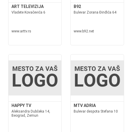
ART TELEVIZIJA
B92
Vladete Kovačevića 6
Bulevar Zorana Đinđića 64
www.arttv.rs
www.b92.net
HAPPY TV
MTV ADRIA
Aleksandra Dubčeka 14,
Bulevar despota Stefana 10
Beograd, Zemun