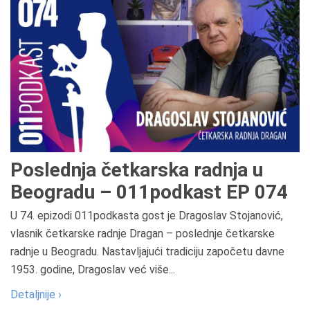
Poslednja četkarska radnja u
Beogradu – 011podkast EP 074
U 74. epizodi 011podkasta gost je Dragoslav Stojanović,
vlasnik četkarske radnje Dragan – poslednje četkarske
radnje u Beogradu. Nastavljajući tradiciju započetu davne
1953. godine, Dragoslav već više...
Detaljnije ›