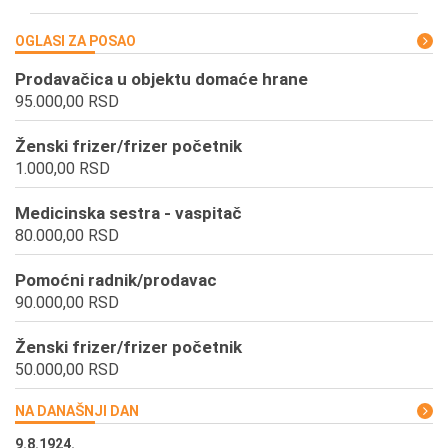
OGLASI ZA POSAO
Prodavačica u objektu domaće hrane
95.000,00 RSD
Ženski frizer/frizer početnik
1.000,00 RSD
Medicinska sestra - vaspitač
80.000,00 RSD
Pomoćni radnik/prodavac
90.000,00 RSD
Ženski frizer/frizer početnik
50.000,00 RSD
NA DANAŠNJI DAN
9.8.1924.
9.