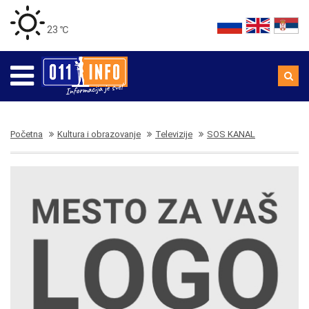
23 ℃
Početna
Kultura i obrazovanje
Televizije
SOS KANAL