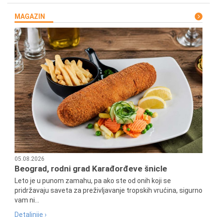
MAGAZIN
05.08.2026
Beograd, rodni grad Karađorđeve šnicle
Leto je u punom zamahu, pa ako ste od onih koji se
pridržavaju saveta za preživljavanje tropskih vrućina, sigurno
vam ni...
Detaljnije ›