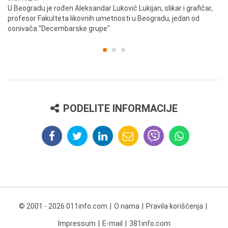
U Beogradu je rođen Aleksandar Luković Lukijan, slikar i grafičar,
Pr
profesor Fakulteta likovnih umetnosti u Beogradu, jedan od
a,
osnivača "Decembarske grupe".
PODELITE INFORMACIJE
© 2001 - 2026 011info.com
O nama
Pravila korišćenja
Impressum
E-mail
381info.com