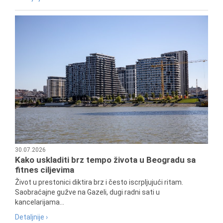
30.07.2026
Kako uskladiti brz tempo života u Beogradu sa
fitnes ciljevima
Život u prestonici diktira brz i često iscrpljujući ritam.
Saobraćajne gužve na Gazeli, dugi radni sati u
kancelarijama...
Detaljnije ›