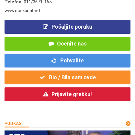
Telefon:
011/3671-165
www.soskanal.net
Pošaljite poruku
Ocenite nas
Pohvalite
Bio / Bila sam ovde
Prijavite grešku!
PODKAST