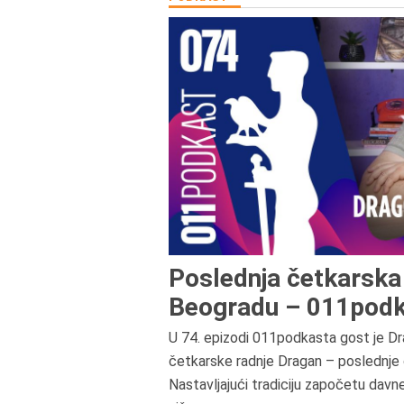
Poslednja četkarska 
Beogradu – 011podk
U 74. epizodi 011podkasta gost je Dr
četkarske radnje Dragan – poslednje 
Nastavljajući tradiciju započetu davn