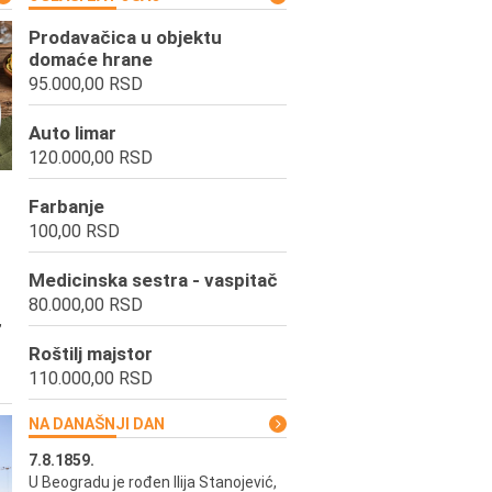
Prodavačica u objektu
domaće hrane
95.000,00 RSD
Auto limar
120.000,00 RSD
Farbanje
100,00 RSD
Medicinska sestra - vaspitač
80.000,00 RSD
,
Roštilj majstor
110.000,00 RSD
NA DANAŠNJI DAN
7.8.1859.
7.8.1855.
U Beogradu je rođen Ilija Stanojević,
U Beogradu je rođen Svetisla