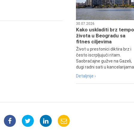
pozorišna, filmska i TV glumica.
30.07.2026
Kako uskladiti brz tempo
života u Beogradu sa
fitnes ciljevima
Život u prestonici diktira brz i
često iscrpljujući ritam.
Saobraćajne gužve na Gazeli,
dugi radni sati u kancelarijama.
Detaljnije ›