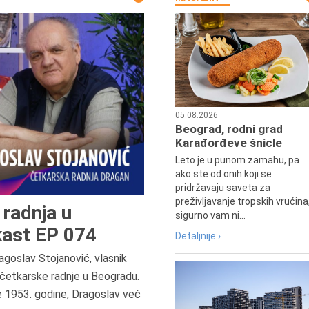
05.08.2026
Beograd, rodni grad
Karađorđeve šnicle
Leto je u punom zamahu, pa
ako ste od onih koji se
pridržavaju saveta za
preživljavanje tropskih vrućina
radnja u
sigurno vam ni...
ast EP 074
Detaljnije ›
agoslav Stojanović, vlasnik
četkarske radnje u Beogradu.
7.8.2015.
e 1953. godine, Dragoslav već
Preminula je Đurđija Cvetić,