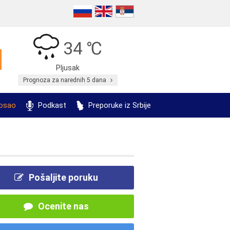
34 ℃
Pljusak
Prognoza za narednih 5 dana
posao
Podkast
Preporuke iz Srbije
Pošaljite poruku
Ocenite nas