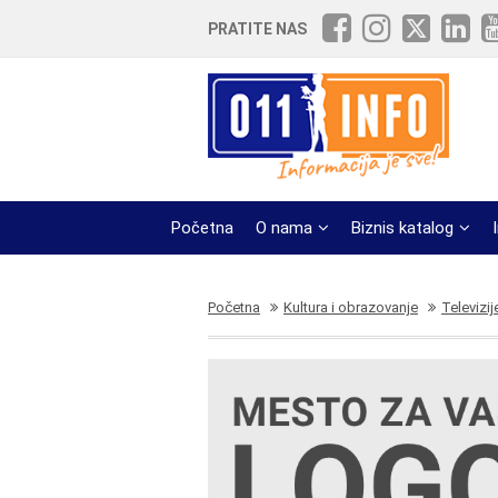
PRATITE NAS
Početna
O nama
Biznis katalog
Početna
Kultura i obrazovanje
Televizij