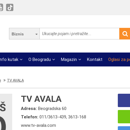
Biznis
Info kutak
O Beogradu
Magazin
Kontakt
Oglasi za 
e
TV AVALA
TV AVALA
Adresa:
Beogradska 60
Telefon:
011/3613-439
,
3613-168
www.tv-avala.com