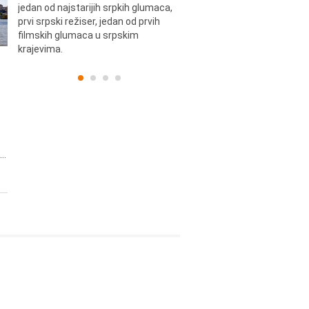
jedan od najstarijih srpkih glumaca,
Dinulović, pozorišni glumac i r
prvi srpski režiser, jedan od prvih
filmskih glumaca u srpskim
krajevima.
..