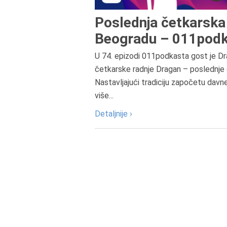
Poslednja četkarska 
Beogradu – 011podk
U 74. epizodi 011podkasta gost je Dr
četkarske radnje Dragan – poslednje 
Nastavljajući tradiciju započetu davn
više...
Detaljnije ›