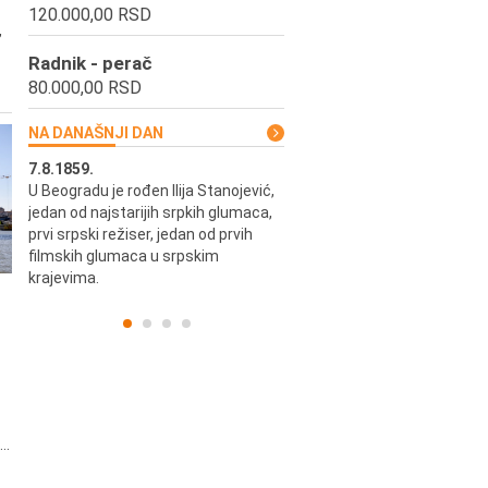
120.000,00 RSD
,
Radnik - perač
80.000,00 RSD
NA DANAŠNJI DAN
7.8.1859.
7.8.1855.
U Beogradu je rođen Ilija Stanojević,
U Beogradu je rođen Svetisla
jedan od najstarijih srpkih glumaca,
Dinulović, pozorišni glumac i r
prvi srpski režiser, jedan od prvih
filmskih glumaca u srpskim
krajevima.
..