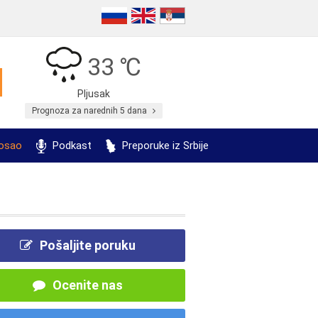
33 ℃
Pljusak
Prognoza za narednih 5 dana
posao
Podkast
Preporuke iz Srbije
Pošaljite poruku
Ocenite nas