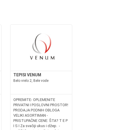
TEPISI VENUM
Belo vrelo 2, Bele vode
OPREMITE- OPLEMENITE
PRIVATNI I POSLOVNI PROSTOR!
PRODAJA PODNIH OBLOGA
VELIKI ASORTIMAN -
PRISTUPAČNE CENE: ŠTA? T E P
I S I Za svačiji ukus i džep. -