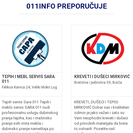
011INFO PREPORUČUJE
TEPIH I MEBL SERVIS SARA
KREVETI I DUŠECI MIRKOVIĆ
011
Bratstva i jedinstva 59, Borča
Feliksa Kanica 24, Veliki Mokri Lug
Tepih servis Sara 011 Tepih i
KREVETI, DUŠECI I TEPISI
meblo servis SARA 011 nudi
MIRKOVIĆ Dobar san i kvalitetan
profesionalnu uslugu dubinskog
odmor je jako važan i zato su
pranja tepiha, kao i mašinsko
Vam neophodni kreveti i dušeci
pranje svih vrsta mebla i
od prirodnih materijala da biste
dubinsko pranje nameštaja po
to ostvarili. Posetite naš