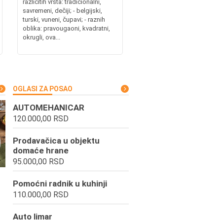
različitih vrsta: tradicionalni,
savremeni, dečiji; - belgijski,
turski, vuneni, čupavi; - raznih
oblika: pravougaoni, kvadratni,
okrugli, ova...
OGLASI ZA POSAO
AUTOMEHANICAR
120.000,00 RSD
Prodavačica u objektu
domaće hrane
95.000,00 RSD
Pomoćni radnik u kuhinji
110.000,00 RSD
Auto limar