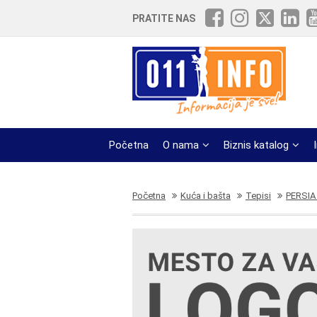
PRATITE NAS
Početna
O nama
Biznis katalog
Početna
Kuća i bašta
Tepisi
PERSIA