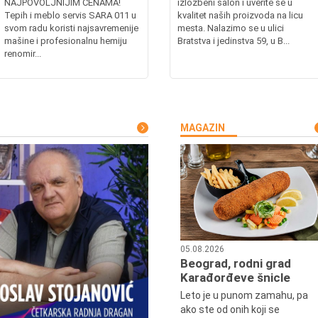
NAJPOVOLJNIJIM CENAMA!
izložbeni salon i uverite se u
Tepih i meblo servis SARA 011 u
kvalitet naših proizvoda na licu
svom radu koristi najsavremenije
mesta. Nalazimo se u ulici
mašine i profesionalnu hemiju
Bratstva i jedinstva 59, u B...
renomir...
MAGAZIN
05.08.2026
Beograd, rodni grad
Karađorđeve šnicle
Leto je u punom zamahu, pa
ako ste od onih koji se