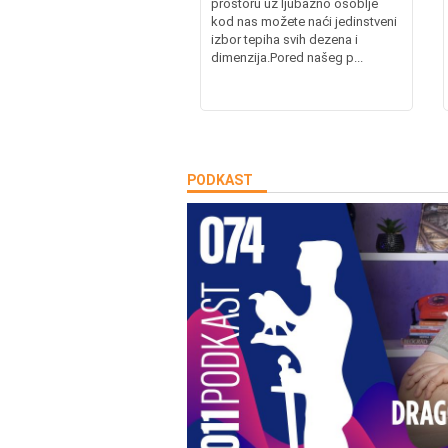
prostoru uz ljubazno osoblje
kod nas možete naći jedinstveni
izbor tepiha svih dezena i
dimenzija.Pored našeg p...
PODKAST