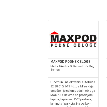
MAXPOD PODNE OBLOGE
Marka Nikolića 9, Robna kuća Kej,
Zemun
U Zemunu na okretnici autobusa
82,88,610, 611 itd..., a blizu Keja
smešten je salon podnih obloga
MAXPOD. Bavimo se prodajom:
tepiha, tepisona, PVC podova,
laminata i parketa. Na velikom