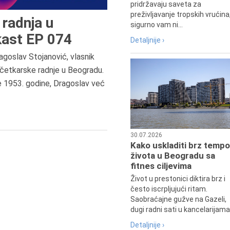
pridržavaju saveta za
preživljavanje tropskih vrućina
radnja u
sigurno vam ni...
ast EP 074
Detaljnije ›
agoslav Stojanović, vlasnik
četkarske radnje u Beogradu.
7.8.2015.
e 1953. godine, Dragoslav već
Preminula je Đurđija Cvetić,
pozorišna, filmska i TV glumica.
30.07.2026
Kako uskladiti brz tempo
života u Beogradu sa
fitnes ciljevima
Život u prestonici diktira brz i
često iscrpljujući ritam.
Saobraćajne gužve na Gazeli,
dugi radni sati u kancelarijama.
Detaljnije ›