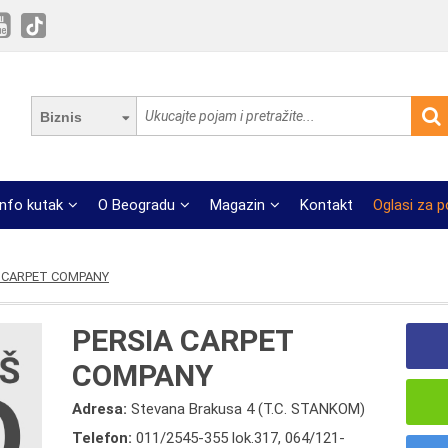
Biznis
Info kutak
O Beogradu
Magazin
Kontakt
Oglasi za 
 CARPET COMPANY
PERSIA CARPET
COMPANY
Adresa:
Stevana Brakusa 4 (T.C. STANKOM)
Telefon:
011/2545-355 lok.317
,
064/121-