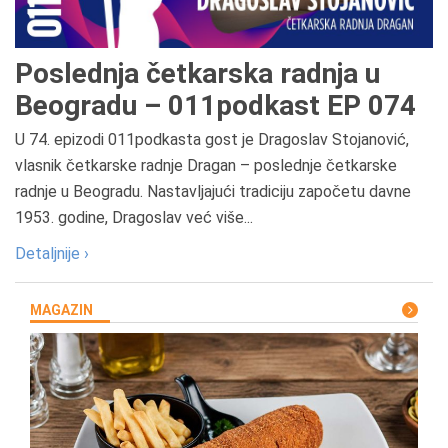
Poslednja četkarska radnja u
Beogradu – 011podkast EP 074
U 74. epizodi 011podkasta gost je Dragoslav Stojanović,
vlasnik četkarske radnje Dragan – poslednje četkarske
radnje u Beogradu. Nastavljajući tradiciju započetu davne
1953. godine, Dragoslav već više...
Detaljnije ›
MAGAZIN