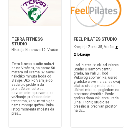
TERRA FITNESS
FEEL PILATES STUDIO
STUDIO
Kneginje Zorke 35, Vračar
+
Nikolaja Krasnova 12, Vračar
2 lokacije
Terra fitness studio nalazi
Feel Pilates StudiFeel Pilates
se na Vračaru, na samo 50
Studio U samom centru
metara od Hrama Sv. Save i
grada, na Paliluli, kod
nekoliko minuta hoda od
Vukovog spomenika, usred
Slavije. Ukoliko Vam je do
gradske vreve, nalazi se ovaj
sada bio problem da
pilates studio, mala oaza
pronađete mesto sa
tišine i mira sa pogledom na
savremenim spravama za
prostrano dvorište. Posle
vežbanje, profesionalnim
godinu dana iskustva i rada
trenerima, kao i mesto gde
u hali Pionir, studio se
nema mnogo gužve i buke,
preselio u predivan prostor
istog momenta možete da
na dv...
pres...