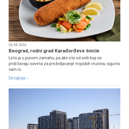
05.08.2026
Beograd, rodni grad Karađorđeve šnicle
Leto je u punom zamahu, pa ako ste od onih koji se
pridržavaju saveta za preživljavanje tropskih vrućina, sigurno
vam ni...
Detaljnije ›