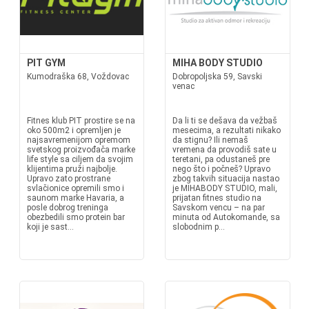
PIT GYM
MIHA BODY STUDIO
Kumodraška 68, Voždovac
Dobropoljska 59, Savski
venac
Fitnes klub PIT prostire se na
Da li ti se dešava da vežbaš
oko 500m2 i opremljen je
mesecima, a rezultati nikako
najsavremenijom opremom
da stignu? Ili nemaš
svetskog proizvođača marke
vremena da provodiš sate u
life style sa ciljem da svojim
teretani, pa odustaneš pre
klijentima pruži najbolje.
nego što i počneš? Upravo
Upravo zato prostrane
zbog takvih situacija nastao
svlačionice opremili smo i
je MIHABODY STUDIO, mali,
saunom marke Havaria, a
prijatan fitnes studio na
posle dobrog treninga
Savskom vencu – na par
obezbedili smo protein bar
minuta od Autokomande, sa
koji je sast...
slobodnim p...