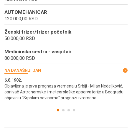
AUTOMEHANICAR
120.000,00 RSD
Ženski frizer/frizer početnik
50.000,00 RSD
Medicinska sestra - vaspitač
80.000,00 RSD
NA DANAŠNJI DAN
6.8.1902.
6.
ik
Objavljena je prva prognoza vremena u Srbiji - Milan Nedeljković,
Od
osnivač Astronomske i meteorološke opservatorije u Beogradu
Be
objavio u "Srpskim novinama" prognozu vremena.