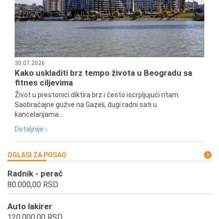
30.07.2026
Kako uskladiti brz tempo života u Beogradu sa
fitnes ciljevima
Život u prestonici diktira brz i često iscrpljujući ritam.
Saobraćajne gužve na Gazeli, dugi radni sati u
kancelarijama...
Detaljnije ›
OGLASI ZA POSAO
Radnik - perač
80.000,00 RSD
Auto lakirer
120.000,00 RSD