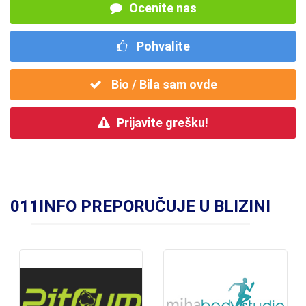
Ocenite nas
Pohvalite
Bio / Bila sam ovde
Prijavite grešku!
011INFO PREPORUČUJE U BLIZINI