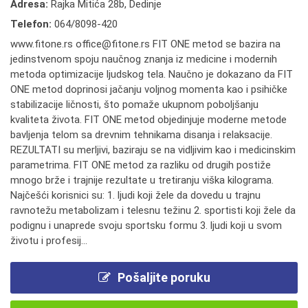
Adresa:
Rajka Mitića 28b, Dedinje
Telefon:
064/8098-420
www.fitone.rs office@fitone.rs FIT ONE metod se bazira na
jedinstvenom spoju naučnog znanja iz medicine i modernih
metoda optimizacije ljudskog tela. Naučno je dokazano da FIT
ONE metod doprinosi jačanju voljnog momenta kao i psihičke
stabilizacije ličnosti, što pomaže ukupnom poboljšanju
kvaliteta života. FIT ONE metod objedinjuje moderne metode
bavljenja telom sa drevnim tehnikama disanja i relaksacije.
REZULTATI su merljivi, baziraju se na vidljivim kao i medicinskim
parametrima. FIT ONE metod za razliku od drugih postiže
mnogo brže i trajnije rezultate u tretiranju viška kilograma.
Najčešći korisnici su: 1. ljudi koji žele da dovedu u trajnu
ravnotežu metabolizam i telesnu težinu 2. sportisti koji žele da
podignu i unaprede svoju sportsku formu 3. ljudi koji u svom
životu i profesij...
Pošaljite poruku