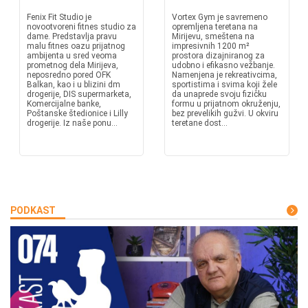
Fenix Fit Studio je
Vortex Gym je savremeno
novootvoreni fitnes studio za
opremljena teretana na
dame. Predstavlja pravu
Mirijevu, smeštena na
malu fitnes oazu prijatnog
impresivnih 1200 m²
ambijenta u sred veoma
prostora dizajniranog za
prometnog dela Mirijeva,
udobno i efikasno vežbanje.
neposredno pored OFK
Namenjena je rekreativcima,
Balkan, kao i u blizini dm
sportistima i svima koji žele
drogerije, DIS supermarketa,
da unaprede svoju fizičku
Komercijalne banke,
formu u prijatnom okruženju,
Poštanske štedionice i Lilly
bez prevelikih gužvi. U okviru
drogerije. Iz naše ponu...
teretane dost...
PODKAST