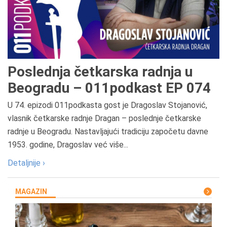
Poslednja četkarska radnja u
Beogradu – 011podkast EP 074
U 74. epizodi 011podkasta gost je Dragoslav Stojanović,
vlasnik četkarske radnje Dragan – poslednje četkarske
radnje u Beogradu. Nastavljajući tradiciju započetu davne
1953. godine, Dragoslav već više...
Detaljnije ›
MAGAZIN