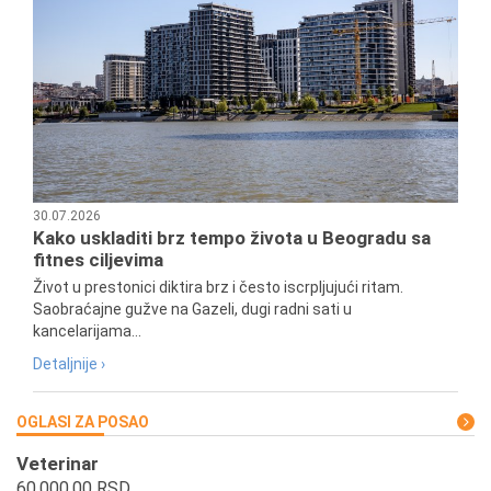
30.07.2026
Kako uskladiti brz tempo života u Beogradu sa
fitnes ciljevima
Život u prestonici diktira brz i često iscrpljujući ritam.
Saobraćajne gužve na Gazeli, dugi radni sati u
kancelarijama...
Detaljnije ›
OGLASI ZA POSAO
Veterinar
60.000,00 RSD