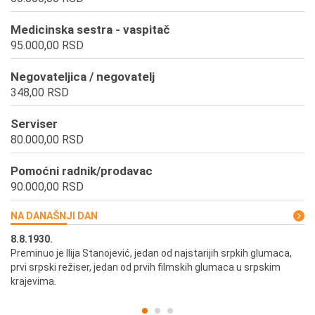
Medicinska sestra - vaspitač
95.000,00 RSD
Negovateljica / negovatelj
348,00 RSD
Serviser
80.000,00 RSD
Pomoćni radnik/prodavac
90.000,00 RSD
NA DANAŠNJI DAN
8.8.1930.
8.
Preminuo je Ilija Stanojević, jedan od najstarijih srpkih glumaca,
U 
prvi srpski režiser, jedan od prvih filmskih glumaca u srpskim
krajevima.