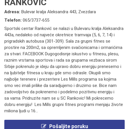
RANKOVIĆ
Adresa:
Bulevar kralja Aleksandra 443, Zvezdara
Telefon:
065/3737-655
Sportski centar Ranković se nalazi u Bulevaru kralja Aleksandra
443a, nedaleko od najveće okretnice tramvaja (5, 6, 7, 14) i
prigradskih autobusa (301-309). Sala za grupni fitnes se
prostire na 200m2, sa opremljenim svačionicama i ormarićima
za stvari. FACEBOOK Dugogodisnje iskustvo u fitnesu, plesu,
raznim vrstama sportova i rada sa grupama vezbaca sirom
Srbije pokrenulo je ideju da upravo dobru energiju prenesemo i
na ljubitelje fitnesa u kraju gde smo odrasle. Okupili smo
najbolje terenere i prezentere Les Mills programa sa kojima
smo vec imali prilike da saradjujemo i druzimo se. Bice nam
zadovoljstvo da pokrenemo i podelimo pozitivnu energiju i
sa vama. Pridruzite nam se u SC Rankovic! Mi pokrecemo
dobru energiju! Les Mills grupni fitnes programi menjaju živote
miliona ljudi u 16...
Pošaljite poruku