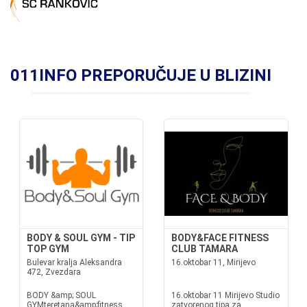
011INFO PREPORUČUJE U BLIZINI
BODY & SOUL GYM - TIP
BODY&FACE FITNESS
TOP GYM
CLUB TAMARA
Bulevar kralja Aleksandra
16.oktobar 11, Mirijevo
472, Zvezdara
BODY &amp; SOUL
16.oktobar 11 Mirijevo Studio
GYMteretana&amp;fitness
zatvorenog tipa za