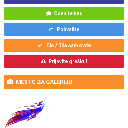
Ocenite nas
Pohvalite
Bio / Bila sam ovde
Prijavite grešku!
MESTO ZA GALERIJU