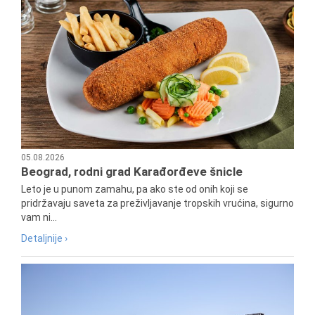
05.08.2026
Beograd, rodni grad Karađorđeve šnicle
Leto je u punom zamahu, pa ako ste od onih koji se
pridržavaju saveta za preživljavanje tropskih vrućina, sigurno
vam ni...
Detaljnije ›