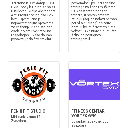
Teretana BODY &amp; SOUL
personalne i polupersonalne
GYM - body building se nalazi
treninge za žene i muškarce
u Bulevaru kralja Aleksandra
Uz konstantan nadzor
472.Prostire se na oko 125
trenera, u novotvorenom
kvm. Opremljena je
studiju (koji se nalazi odmah
najsavremenijim spravama
pored aktuelnog) odredite
za vežbanje. Nase strucno
sami u kojim ćete terminima
osoblje Vam uvek stoji na
vežbati. Ako niste sigurni šta
raspolaganju kako da Vas
želite da postignete
posavetuje da što pravilnij...
treningom il...
FENIX FIT STUDIO
FITNESS CENTAR
VORTEX GYM
Mirijevski venac 17a,
Zvezdara
Jovanke Radaković 80b,
Zvezdara