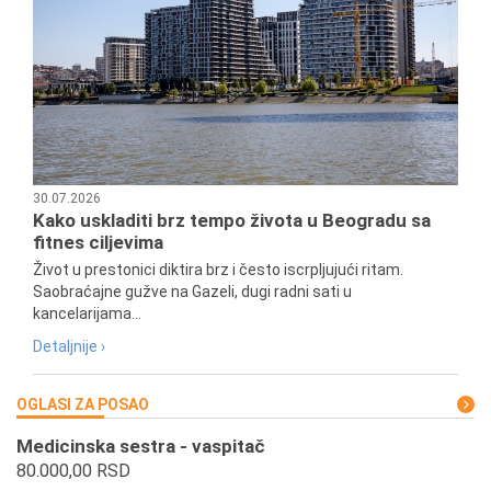
30.07.2026
Kako uskladiti brz tempo života u Beogradu sa
fitnes ciljevima
Život u prestonici diktira brz i često iscrpljujući ritam.
Saobraćajne gužve na Gazeli, dugi radni sati u
kancelarijama...
Detaljnije ›
OGLASI ZA POSAO
Medicinska sestra - vaspitač
80.000,00 RSD