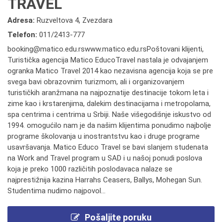
TRAVEL
Adresa:
Ruzveltova 4, Zvezdara
Telefon:
011/2413-777
booking@matico.edu.rswww.matico.edu.rsPoštovani klijenti,
Turistička agencija Matico EducoTravel nastala je odvajanjem
ogranka Matico Travel 2014 kao nezavisna agencija koja se pre
svega bavi obrazovnim turizmom, ali i organizovanjem
turističkih aranžmana na najpoznatije destinacije tokom leta i
zime kao i krstarenjima, dalekim destinacijama i metropolama,
spa centrima i centrima u Srbiji. Naše višegodišnje iskustvo od
1994. omogućilo nam je da našim klijentima ponudimo najbolje
programe školovanja u inostrantstvu kao i druge programe
usavršavanja. Matico Educo Travel se bavi slanjem studenata
na Work and Travel program u SAD i u našoj ponudi poslova
koja je preko 1000 različitih poslodavaca nalaze se
najprestižnija kazina Harrahs Ceasers, Ballys, Mohegan Sun.
Studentima nudimo najpovol...
Pošaljite poruku