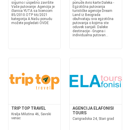
sigurno i uspešno završite
ponude Avio karte Daleka -
Vaše putovanje. Agencija je
Egzotična putovanja
članica YUTA sa licencom
turističke agencije Dream
85/2010.OTP 66/2021
Land iz Beograda
kategorija A.Našu ponudu
obuhvataju sva egzotična
možete pogledati OVDE
putovanja o kojima ste
oduvek sanjali. Daleke
destinacije - Grupna i
individualna putovan...
TRIP TOP TRAVEL
AGENCIJA ELAFONISI
TOURS
Kralja Milutina 46, Savski
venac
Carigradska 24, Stari grad