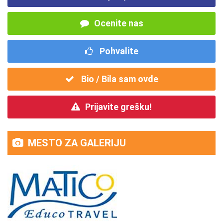
Ocenite nas
Pohvalite
Bio / Bila sam ovde
Prijavite grešku!
MESTO ZA GALERIJU