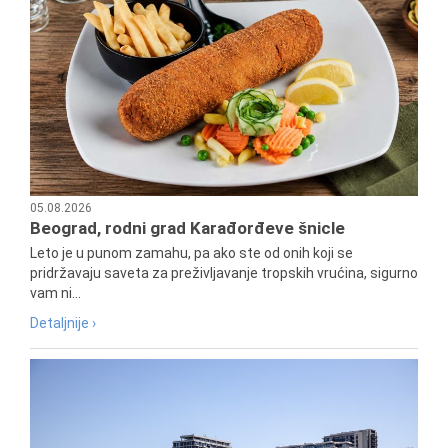
05.08.2026
Beograd, rodni grad Karađorđeve šnicle
Leto je u punom zamahu, pa ako ste od onih koji se
pridržavaju saveta za preživljavanje tropskih vrućina, sigurno
vam ni...
Detaljnije ›