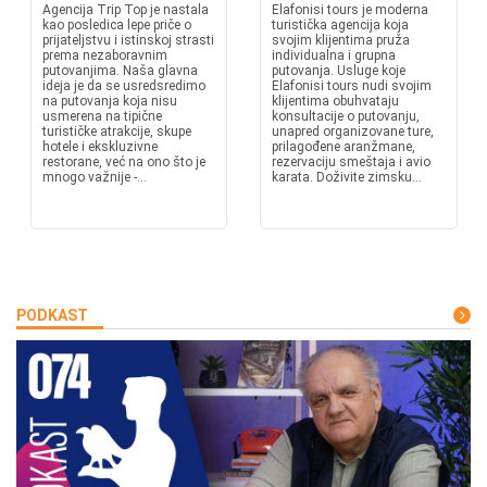
Agencija Trip Top je nastala
Elafonisi tours je moderna
kao posledica lepe priče o
turistička agencija koja
prijateljstvu i istinskoj strasti
svojim klijentima pruža
prema nezaboravnim
individualna i grupna
putovanjima. Naša glavna
putovanja. Usluge koje
ideja je da se usredsredimo
Elafonisi tours nudi svojim
na putovanja koja nisu
klijentima obuhvataju
usmerena na tipične
konsultacije o putovanju,
turističke atrakcije, skupe
unapred organizovane ture,
hotele i ekskluzivne
prilagođene aranžmane,
restorane, već na ono što je
rezervaciju smeštaja i avio
mnogo važnije -...
karata. Doživite zimsku...
PODKAST