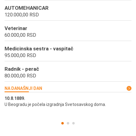
AUTOMEHANICAR
120.000,00 RSD
Veterinar
60.000,00 RSD
Medicinska sestra - vaspitač
95.000,00 RSD
Radnik - perač
80.000,00 RSD
NA DANAŠNJI DAN
10.8.1889.
10
U Beogradu je počela izgradnja Svetosavskog doma.
Ut
st