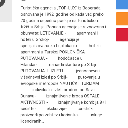
Turistička agencija „TOP-LUX“ iz Beograda
osnovana je 1992. godine od kada već preko
20 godina uspešno posluje na turističkom
tržištu Srbije. Ponuda agencije je raznovrsna i
obuhvata: LETOVANJE - apartmani i
hoteli u Grčkoj- agencija je
specijalizovana za Leptokariju- hoteli i
apartmani u Turskoj POKLONIČKA
PUTOVANJA - hodočašće u
Hilandar- manastirske ture po Srbiji
PUTOVANJA I IZLETI - jednodnevni i
višednevni izleti po Srbiji- putovanja u
evropske metropole NAUTIČKI TURIZAM
- individualni izleti brodom po Savi i
Dunavu- iznajmljivanje broda OSTALE
AKTIVNOSTI - iznajmljivanje kombija 8+1
sedište- ekskurzije- turistički
proizvodi po zahtevu korisnika- usluge
licenciranih...