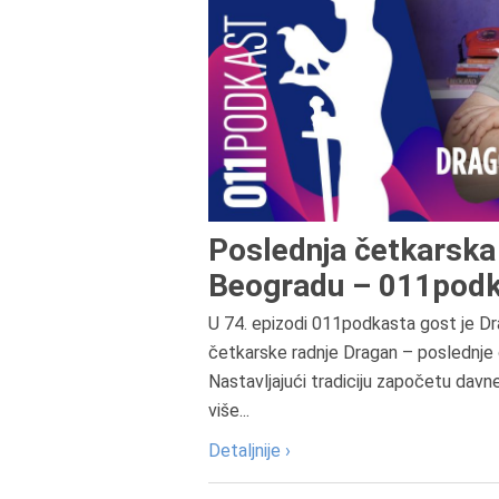
Poslednja četkarska 
Beogradu – 011podk
U 74. epizodi 011podkasta gost je Dr
četkarske radnje Dragan – poslednje 
Nastavljajući tradiciju započetu davn
više...
Detaljnije ›