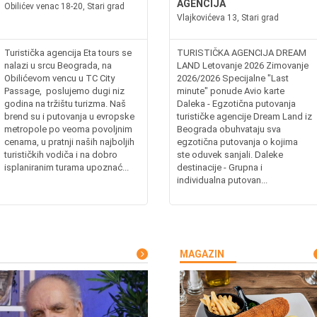
AGENCIJA
Obilićev venac 18-20, Stari grad
Vlajkovićeva 13, Stari grad
Turistička agencija Eta tours se
TURISTIČKA AGENCIJA DREAM
nalazi u srcu Beograda, na
LAND Letovanje 2026 Zimovanje
Obilićevom vencu u TC City
2026/2026 Specijalne "Last
Passage, poslujemo dugi niz
minute" ponude Avio karte
godina na tržištu turizma. Naš
Daleka - Egzotična putovanja
brend su i putovanja u evropske
turističke agencije Dream Land iz
metropole po veoma povoljnim
Beograda obuhvataju sva
cenama, u pratnji naših najboljih
egzotična putovanja o kojima
turističkih vodiča i na dobro
ste oduvek sanjali. Daleke
isplaniranim turama upoznać...
destinacije - Grupna i
individualna putovan...
MAGAZIN