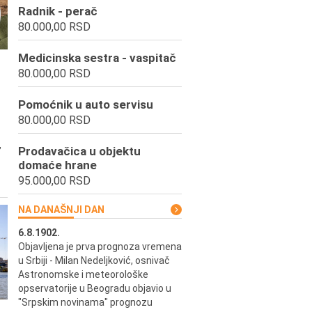
Radnik - perač
80.000,00 RSD
Medicinska sestra - vaspitač
80.000,00 RSD
Pomoćnik u auto servisu
80.000,00 RSD
,
Prodavačica u objektu
domaće hrane
95.000,00 RSD
NA DANAŠNJI DAN
6.8.1902.
6.8.2004.
Objavljena je prva prognoza vremena
Odigrana je košarkaška prijat
ik
u Srbiji - Milan Nedeljković, osnivač
utakmica između SCG i SAD 
e.
Astronomske i meteorološke
Beogradskoj Areni.
opservatorije u Beogradu objavio u
"Srpskim novinama" prognozu