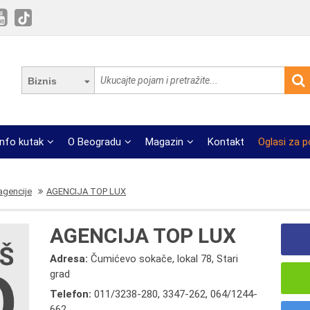
Biznis
Info kutak
O Beogradu
Magazin
Kontakt
Oglasi za 
 agencije
AGENCIJA TOP LUX
AGENCIJA TOP LUX
Adresa:
Čumićevo sokače, lokal 78, Stari
grad
Telefon:
011/3238-280
,
3347-262
,
064/1244-
662