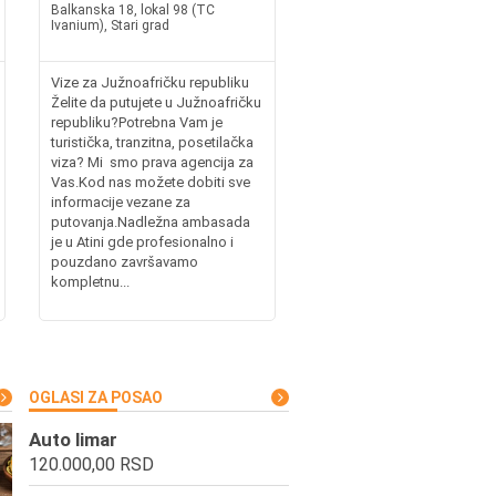
Balkanska 18, lokal 98 (TC
Ivanium), Stari grad
Vize za Južnoafričku republiku
Želite da putujete u Južnoafričku
republiku?Potrebna Vam je
turistička, tranzitna, posetilačka
viza? Mi smo prava agencija za
Vas.Kod nas možete dobiti sve
informacije vezane za
putovanja.Nadležna ambasada
je u Atini gde profesionalno i
pouzdano završavamo
kompletnu...
OGLASI ZA POSAO
Auto limar
120.000,00 RSD