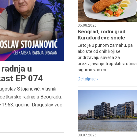
05.08.2026
Beograd, rodni grad
Karađorđeve šnicle
Leto je u punom zamahu, pa
ako ste od onih koji se
pridržavaju saveta za
preživljavanje tropskih vrućina
radnja u
sigurno vam ni...
ast EP 074
Detaljnije ›
agoslav Stojanović, vlasnik
četkarske radnje u Beogradu.
6.8.2013.
e 1953. godine, Dragoslav već
Preminula je Zorka Boljanović,
vazduhoplovni inženjer, predsedn
Udruženja žena pilota Jugoslavij
30.07.2026