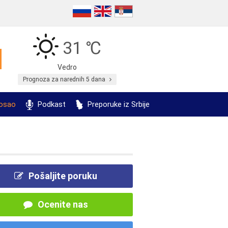
31 ℃
Vedro
Prognoza za narednih 5 dana
posao
Podkast
Preporuke iz Srbije
Pošaljite poruku
Ocenite nas