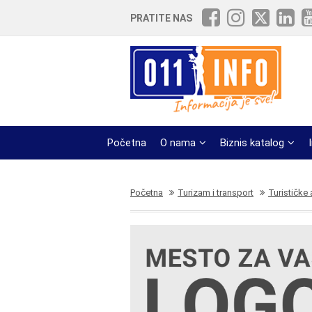
PRATITE NAS
Početna
O nama
Biznis katalog
Početna
Turizam i transport
Turističke