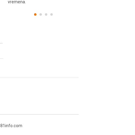
vremena.
..
381info.com