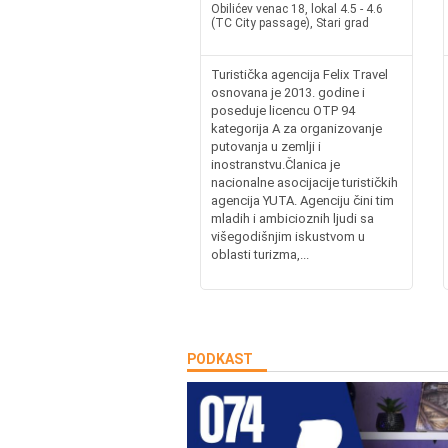
Obilićev venac 18, lokal 4.5 - 4.6
(TC City passage), Stari grad
Turistička agencija Felix Travel
osnovana je 2013. godine i
poseduje licencu OTP 94
kategorija A za organizovanje
putovanja u zemlji i
inostranstvu.Članica je
nacionalne asocijacije turističkih
agencija YUTA. Agenciju čini tim
mladih i ambicioznih ljudi sa
višegodišnjim iskustvom u
oblasti turizma,...
PODKAST