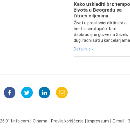
Kako uskladiti brz tempo
života u Beogradu sa
fitnes ciljevima
Život u prestonici diktira brz i
često iscrpljujući ritam.
Saobraćajne gužve na Gazeli,
dugi radni sati u kancelarijama.
Detaljnije ›
026 011info.com
O nama
Pravila korišćenja
Impressum
E-mail