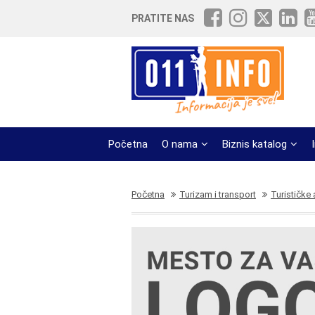
PRATITE NAS
Početna
O nama
Biznis katalog
Početna
Turizam i transport
Turističke