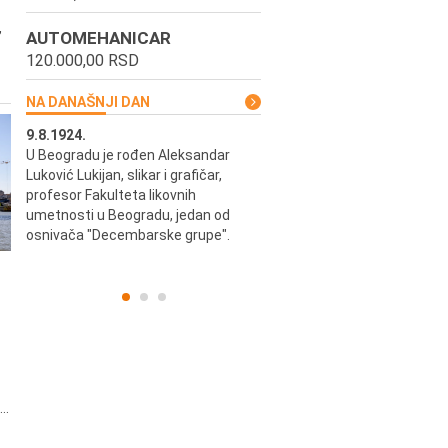
,
AUTOMEHANICAR
120.000,00 RSD
NA DANAŠNJI DAN
9.8.1924.
9.8.2013.
u i
U Beogradu je rođen Aleksandar
Preminuo je Vladimir Šams,
ni i
Luković Lukijan, slikar i grafičar,
mašinski inženjer, pilot, kape
o
profesor Fakulteta likovnih
JAT-a, počasni predsednik Ae
a
umetnosti u Beogradu, jedan od
kluba "Naša krila".
osnivača "Decembarske grupe".
..