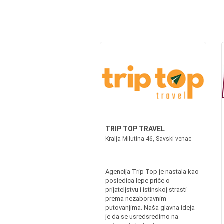
TRIP TOP TRAVEL
Kralja Milutina 46, Savski venac
Agencija Trip Top je nastala kao
posledica lepe priče o
prijateljstvu i istinskoj strasti
prema nezaboravnim
putovanjima. Naša glavna ideja
je da se usredsredimo na