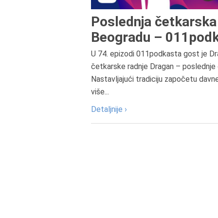
Poslednja četkarska 
Beogradu – 011podk
U 74. epizodi 011podkasta gost je Dr
četkarske radnje Dragan – poslednje 
Nastavljajući tradiciju započetu davn
više...
Detaljnije ›