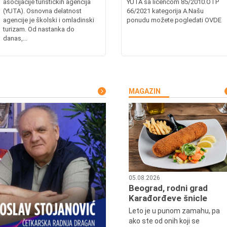
asocijacije turističkih agencija
YUTA sa licencom 85/2010.OTP
(YUTA). Osnovna delatnost
66/2021 kategorija A.Našu
agencije je školski i omladinski
ponudu možete pogledati OVDE
turizam. Od nastanka do
danas,...
MAGAZIN
05.08.2026
Beograd, rodni grad
Karađorđeve šnicle
Leto je u punom zamahu, pa
ako ste od onih koji se