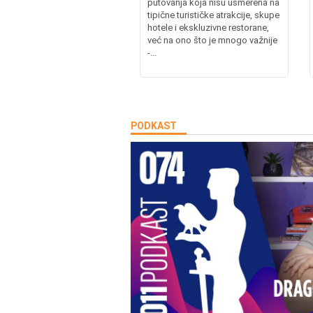
putovanja koja nisu usmerena na
tipične turističke atrakcije, skupe
hotele i ekskluzivne restorane,
već na ono što je mnogo važnije
-...
PODKAST