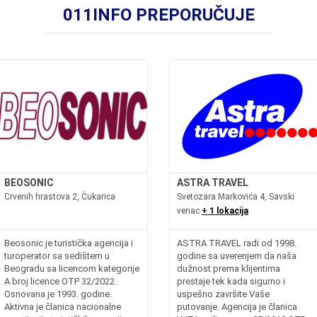
011INFO PREPORUČUJE
BEOSONIC
ASTRA TRAVEL
Crvenih hrastova 2, Čukarica
Svetozara Markovića 4, Savski
venac
+ 1 lokacija
Beosonic je turistička agencija i
ASTRA TRAVEL radi od 1998.
turoperator sa sedištem u
godine sa uverenjem da naša
Beogradu sa licencom kategorije
dužnost prema klijentima
A broj licence OTP 32/2022.
prestaje tek kada sigurno i
Osnovana je 1993. godine.
uspešno završite Vaše
Aktivna je članica nacionalne
putovanje. Agencija je članica