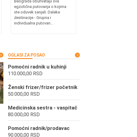
Beograda obuhvataju sva
egzotična putovanja o kojima
ste oduvek sanjali. Daleke
destinacije - Grupna i
individualna putovan...
OGLASI ZA POSAO
Pomoćni radnik u kuhinji
110.000,00 RSD
Ženski frizer/frizer početnik
50.000,00 RSD
Medicinska sestra - vaspitač
80.000,00 RSD
Pomoćni radnik/prodavac
90.000,00 RSD