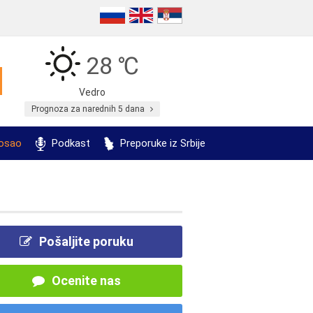
28 ℃
Vedro
Prognoza za narednih 5 dana
posao
Podkast
Preporuke iz Srbije
Pošaljite poruku
Ocenite nas