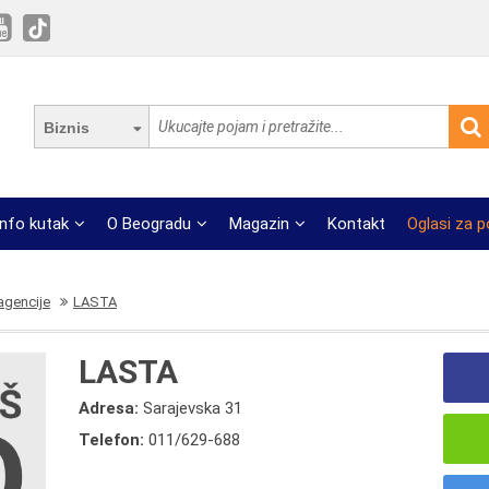
Biznis
Info kutak
O Beogradu
Magazin
Kontakt
Oglasi za 
 agencije
LASTA
LASTA
Adresa:
Sarajevska 31
Telefon:
011/629-688