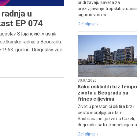
pridržavaju saveta za
preživljavanje tropskih vrućina
radnja u
sigurno vam ni...
ast EP 074
Detaljnije ›
agoslav Stojanović, vlasnik
9.8.1807.
četkarske radnje u Beogradu.
Dositej Obradović je došao u Srbij
e 1953. godine, Dragoslav već
u Beograd, gde je nastavio književ
prosvetni rad, čime je simboličn
najavljen povratak glavnih tokov
srpske kulture južno od Save i
Dunava.
30.07.2026
Kako uskladiti brz tempo
života u Beogradu sa
fitnes ciljevima
Život u prestonici diktira brz i
često iscrpljujući ritam.
Saobraćajne gužve na Gazeli,
dugi radni sati u kancelarijama.
Detaljnije ›