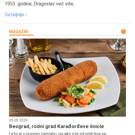
1953. godine, Dragoslav već više...
Detaljnije ›
MAGAZIN
05.08.2026
Beograd, rodni grad Karađorđeve šnicle
Leto je u punom zamahu, pa ako ste od onih koji se