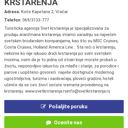
KRSTARENJA
Adresa:
Koče Kapetana 2, Vračar
Telefon:
069/3133-777
Turisticka agencija Svet krstarenja je specijalizovana za
prodaju aranžmana krstarenja, imamo saradnju sa najvećim
svetskim brodarskim kompanijama, kao što su MSC Cruises,
Costa Cruises, Holland America Line... Sta reći o krstarenju,
nekome ko nije iskusio draži krstarenja po svim svetskim
morima, osim da je to jedna od stvari koje morate probati u
životu, neponovljivo iskustvo za mlađe i starije, za porodice i
parove i uopšteno govoreći najviše dostignuće modernog
ugostiteljstva, turizma i saobraćaja, ploveći gradovi, hoteli
učiniće da se ceo život sećate vremena provedenog na
krstarenju. www.svetkrstarenja.rsinfo@svetkrstarenja.rs
Pošaljite poruku
Ocenite nas