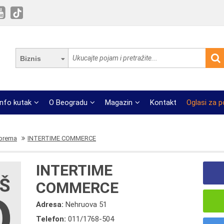
Biznis
Info kutak
O Beogradu
Magazin
Kontakt
Oglasi za 
oprema
INTERTIME COMMERCE
INTERTIME
COMMERCE
Adresa:
Nehruova 51
Telefon:
011/1768-504