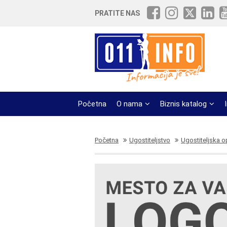
PRATITE NAS
Početna
O nama
Biznis katalog
Početna
Ugostiteljstvo
Ugostiteljska 