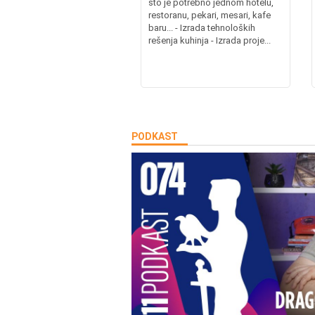
što je potrebno jednom hotelu,
restoranu, pekari, mesari, kafe
baru... - Izrada tehnoloških
rešenja kuhinja - Izrada proje...
PODKAST