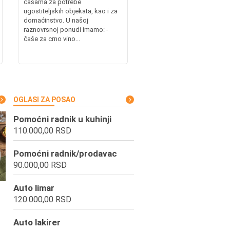
čašama za potrebe
ugostiteljskih objekata, kao i za
domaćinstvo. U našoj
raznovrsnoj ponudi imamo: -
čaše za crno vino...
OGLASI ZA POSAO
Pomoćni radnik u kuhinji
110.000,00 RSD
Pomoćni radnik/prodavac
90.000,00 RSD
Auto limar
120.000,00 RSD
Auto lakirer