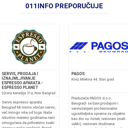
011INFO PREPORUČUJE
SERVIS, PRODAJA I
PAGOS
IZNAJMLJIVANJE
Knez Miletina 44, Stari grad
ESPRESSO APARATA -
ESPRESSO PLANET
Džona Kenedija 31a, Novi Beograd
Preduzeće PAGOS d.o.o.
Servis espresso aparata
Beograd- se bavi prodajom i
Beograd Mi nismo običan servis,
servisiranjem profesionalne
već mnogo više od toga. Naše
ugostiteljske opreme za objekte
iskustvo mereno godinama nam
kao što su: hoteli, restorani (mali-
omogućava da prihvatimo svaki
veliki), restorani društvene
izazov u našoj profesiji. Pored