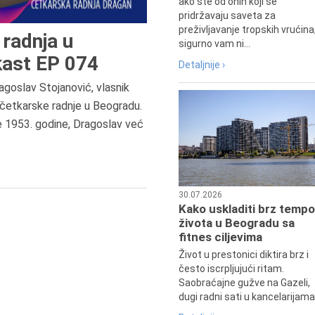
ako ste od onih koji se
pridržavaju saveta za
preživljavanje tropskih vrućina
radnja u
sigurno vam ni...
ast EP 074
Detaljnije ›
agoslav Stojanović, vlasnik
7.8.2015.
četkarske radnje u Beogradu.
Preminula je Đurđija Cvetić,
e 1953. godine, Dragoslav već
pozorišna, filmska i TV glumica.
30.07.2026
Kako uskladiti brz tempo
života u Beogradu sa
fitnes ciljevima
Život u prestonici diktira brz i
često iscrpljujući ritam.
Saobraćajne gužve na Gazeli,
dugi radni sati u kancelarijama.