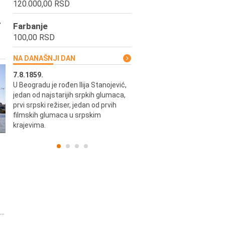
120.000,00 RSD
,
Farbanje
100,00 RSD
NA DANAŠNJI DAN
7.8.1859.
7.8.1855.
U Beogradu je rođen Ilija Stanojević,
U Beogradu je rođen Svetisla
jedan od najstarijih srpkih glumaca,
Dinulović, pozorišni glumac i r
prvi srpski režiser, jedan od prvih
filmskih glumaca u srpskim
krajevima.
..