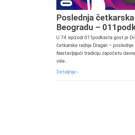
Poslednja četkarska 
Beogradu – 011podk
U 74. epizodi 011podkasta gost je Dr
četkarske radnje Dragan – poslednje 
Nastavljajući tradiciju započetu davn
više...
Detaljnije ›