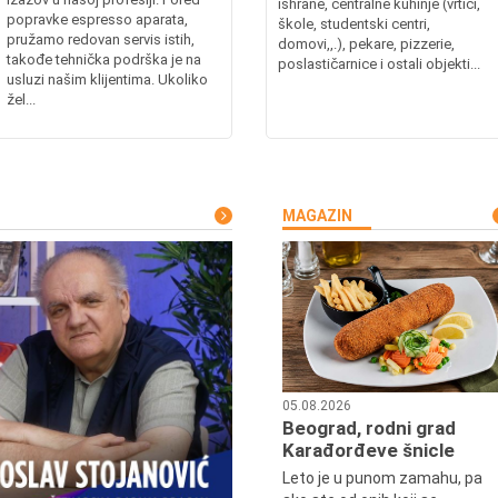
ishrane, centralne kuhinje (vrtići,
popravke espresso aparata,
škole, studentski centri,
pružamo redovan servis istih,
domovi,,.), pekare, pizzerie,
takođe tehnička podrška je na
poslastičarnice i ostali objekti...
usluzi našim klijentima. Ukoliko
žel...
MAGAZIN
05.08.2026
Beograd, rodni grad
Karađorđeve šnicle
Leto je u punom zamahu, pa