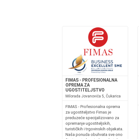
FIMAS - PROFESIONALNA
OPREMA ZA
UGOSTITELJSTVO
Milorada Jovanovića 5, Čukarica
FIMAS - Profesionalna oprema
za ugostiteljstvo Fimas je
preduzeće specijalizovano za
opremanje ugostiteljskih,
turističkih i trgovinskih objekata.
Naša ponuda obuhvata sve ono