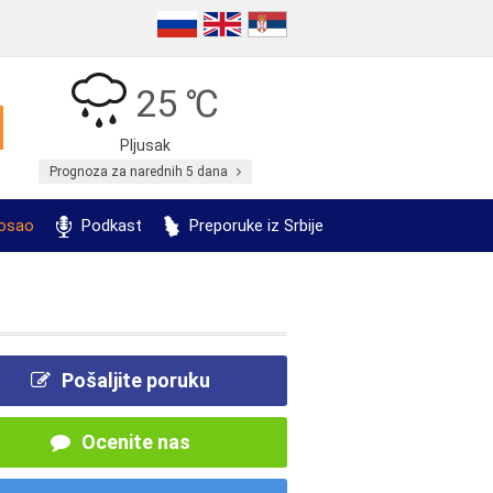
25 ℃
Pljusak
Prognoza za narednih 5 dana
posao
Podkast
Preporuke iz Srbije
Pošaljite poruku
Ocenite nas