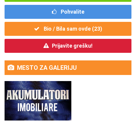
Pohvalite
Bio / Bila sam ovde (
23
)
Prijavite grešku!
MESTO ZA GALERIJU