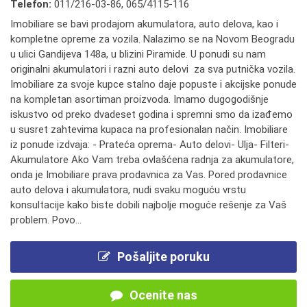
Telefon:
011/216-03-86
,
065/4115-116
Imobiliare se bavi prodajom akumulatora, auto delova, kao i
kompletne opreme za vozila. Nalazimo se na Novom Beogradu
u ulici Gandijeva 148a, u blizini Piramide. U ponudi su nam
originalni akumulatori i razni auto delovi za sva putnička vozila.
Imobiliare za svoje kupce stalno daje popuste i akcijske ponude
na kompletan asortiman proizvoda. Imamo dugogodišnje
iskustvo od preko dvadeset godina i spremni smo da izađemo
u susret zahtevima kupaca na profesionalan način. Imobiliare
iz ponude izdvaja: - Prateća oprema- Auto delovi- Ulja- Filteri-
Akumulatore Ako Vam treba ovlašćena radnja za akumulatore,
onda je Imobiliare prava prodavnica za Vas. Pored prodavnice
auto delova i akumulatora, nudi svaku moguću vrstu
konsultacije kako biste dobili najbolje moguće rešenje za Vaš
problem. Povo...
Pošaljite poruku
Ocenite nas