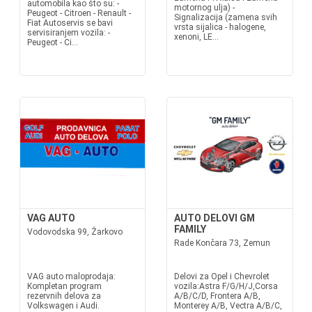
automobila kao što su: -
motornog ulja) -
Peugeot - Citroen - Renault -
Signalizacija (zamena svih
Fiat Autoservis se bavi
vrsta sijalica - halogene,
servisiranjem vozila: -
xenoni, LE...
Peugeot - Ci...
VAG AUTO
AUTO DELOVI GM
FAMILY
Vodovodska 99, Žarkovo
Rade Končara 73, Zemun
VAG auto maloprodaja:
Delovi za Opel i Chevrolet
Kompletan program
vozila:Astra F/G/H/J,Corsa
rezervnih delova za
A/B/C/D, Frontera A/B,
Volkswagen i Audi.
Monterey A/B, Vectra A/B/C,