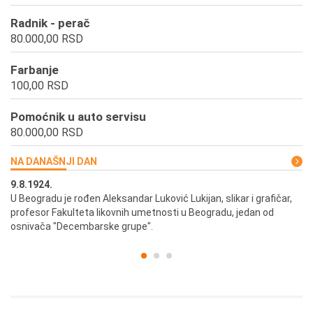
Radnik - perač
80.000,00 RSD
Farbanje
100,00 RSD
Pomoćnik u auto servisu
80.000,00 RSD
NA DANAŠNJI DAN
9.8.1924.
9.
U Beogradu je rođen Aleksandar Luković Lukijan, slikar i grafičar,
Pr
profesor Fakulteta likovnih umetnosti u Beogradu, jedan od
a,
osnivača "Decembarske grupe".