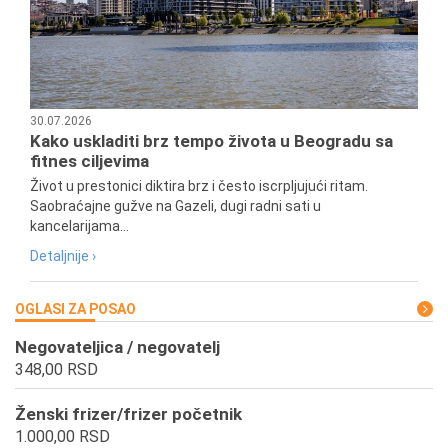
30.07.2026
Kako uskladiti brz tempo života u Beogradu sa
fitnes ciljevima
Život u prestonici diktira brz i često iscrpljujući ritam.
Saobraćajne gužve na Gazeli, dugi radni sati u
kancelarijama...
Detaljnije ›
OGLASI ZA POSAO
Negovateljica / negovatelj
348,00 RSD
Ženski frizer/frizer početnik
1.000,00 RSD