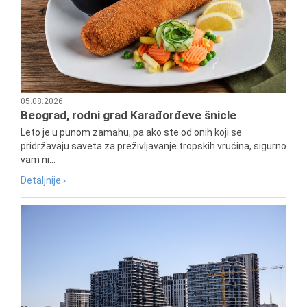
05.08.2026
Beograd, rodni grad Karađorđeve šnicle
Leto je u punom zamahu, pa ako ste od onih koji se
pridržavaju saveta za preživljavanje tropskih vrućina, sigurno
vam ni...
Detaljnije ›