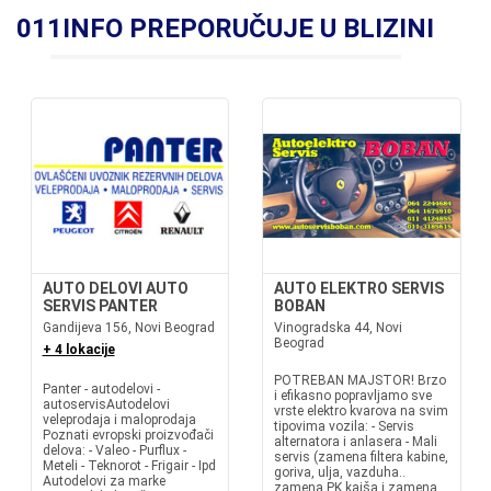
011INFO PREPORUČUJE U BLIZINI
AUTO DELOVI AUTO
AUTO ELEKTRO SERVIS
SERVIS PANTER
BOBAN
Gandijeva 156, Novi Beograd
Vinogradska 44, Novi
Beograd
+ 4 lokacije
POTREBAN MAJSTOR! Brzo
Panter - autodelovi -
i efikasno popravljamo sve
autoservisAutodelovi
vrste elektro kvarova na svim
veleprodaja i maloprodaja
tipovima vozila: - Servis
Poznati evropski proizvođači
alternatora i anlasera - Mali
delova: - Valeo - Purflux -
servis (zamena filtera kabine,
Meteli - Teknorot - Frigair - Ipd
goriva, ulja, vazduha..
Autodelovi za marke
zamena PK kaiša i zamena