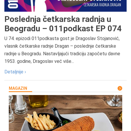
Poslednja četkarska radnja u
Beogradu – 011podkast EP 074
U 74. epizodi 011podkasta gost je Dragoslav Stojanović,
vlasnik četkarske radnje Dragan – poslednje četkarske
radnje u Beogradu. Nastavljajući tradiciju započetu davne
1953. godine, Dragoslav već više...
Detaljnije ›
MAGAZIN