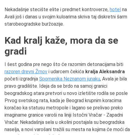
Nekadašnje stecište elite i predmet kontroverze,
hotel
na
Avali još i danas u svojim kuloarima skriva taj diskretni šarm
starobeogradske buržoazije.
Kad kralj kaže, mora da se
gradi
I šest godina pre nego što će razornim detonacijama biti
razoren drevni Žrnov
i udarcem čekića
kralja Aleksandra
početi izgradnja
Spomenika Neznanom junaku
, Avala je bila
pravo gradilište. Ideja da se brdo na samoj granici
beogradskog atara pretvori u novo izletište rodila se posle
Prvog svetskog rata, kada je Beograd krupnim koracima
koračao ka statusu metropole i lagano se prelivao preko
imaginarne granice varoši na liniji Istočni Vračar - Zapadni
Vračar. Nekadašnja sela u okolini postajala su beogradska
naselja, a novi varošani tražili su mesta na kojima će moći da