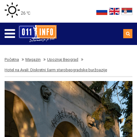
26 ℃
Početna
Magazin
Upoznaj Beograd
Hotel na Avali: Diskretni šarm starobeogradske buržoazije