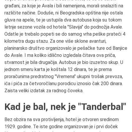
građani, za koje je Avala i bili namenjena, morali snalaziti na
različite načine. Doduše, ni Beogradska opština nije ostala
gluva na apele, te je ustupila dva autobusa koja su tokom
letnje sezone vozila od hotela "Slavija" do podnožja Avale.
Odatle je trebalo popeti se do samog vrha peške prateći 4
kilometra dugu stazu. Za one više sklone avanturi,
planinarsko društvo organizovalo je pešačke ture od Banjice
do Avale. I ma koliko idilično izgledala čitava ova priča,
stvarnost je bila drugačija. Autobus je bio izuzetno skup. U
jednom smeru karta je koštala 12 dinara, te je prema
proračunima predratnog "Vremena" ukupni trošak prevoza,
ića i pića za četvoročlanu porodicu iznosio čak 200 dinara.
Zaista veliki izdatak za radnog čoveka.
Kad je bal, nek je "Tanderbal"
Bez obzira na sva protivljenja, hotel je otvoren sredinom
1929. godine. Te iste godine organizovan je i prvi doček