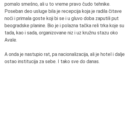
pomalo smešno, ali u to vreme pravo čudo tehnike.
Poseban deo usluge bila je recepcija koja je radila čitave
noći i primala goste koji bi se i u gluvo doba zaputili put
beogradske planine. Bio je i polazna tačka reli trka koje su
tada, kao i sada, organizovane niz i uz kružnu stazu oko
Avale.
A onda je nastupio rat, pa nacionalizacija, ali je hotel i dalje
ostao institucija za sebe. I tako sve do danas.