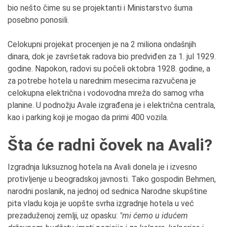
bio nešto čime su se projektanti i Ministarstvo šuma
posebno ponosili.
Celokupni projekat procenjen je na 2 miliona ondašnjih
dinara, dok je završetak radova bio predviđen za 1. jul 1929.
godine. Napokon, radovi su počeli oktobra 1928. godine, a
za potrebe hotela u narednim mesecima razvučena je
celokupna električna i vodovodna mreža do samog vrha
planine. U podnožju Avale izgrađena je i električna centrala,
kao i parking koji je mogao da primi 400 vozila.
Šta će radni čovek na Avali?
Izgradnja luksuznog hotela na Avali donela je i izvesno
protivljenje u beogradskoj javnosti. Tako gospodin Behmen,
narodni poslanik, na jednoj od sednica Narodne skupštine
pita vladu koja je uopšte svrha izgradnje hotela u već
prezaduženoj zemlji, uz opasku:
"mi ćemo u idućem