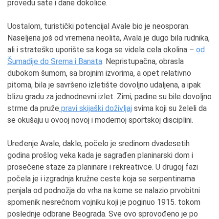
provedu sate i dane dokolice.
Uostalom, turistički potencijal Avale bio je neosporan.
Naseljena još od vremena neolita, Avala je dugo bila rudnika,
ali i strateško uporište sa koga se videla cela okolina –
od
Šumadije do Srema i Banata
. Nepristupačna, obrasla
dubokom šumom, sa brojnim izvorima, a opet relativno
pitoma, bila je savršeno izletište dovoljno udaljena, a ipak
blizu gradu za jednodnevni izlet. Zimi, padine su bile dovoljno
strme da pruže
pravi skijaški doživljaj
svima koji su želeli da
se okušaju u ovooj novoj i modernoj sportskoj disciplini.
Uređenje Avale, dakle, počelo je sredinom dvadesetih
godina prošlog veka kada je sagrađen planinarski dom i
prosečene staze za planinare i rekreativce. U drugoj fazi
počela je i izgradnja kružne ceste koja se serpentinama
penjala od podnožja do vrha na kome se nalazio prvobitni
spomenik nesrećnom vojniku koji je poginuo 1915. tokom
poslednje odbrane Beograda. Sve ovo sprovođeno je po