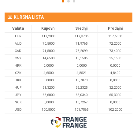
KURSNA LISTA
Valuta
Kupovni
Srednji
Prodajni
EUR
117,2000
117,3736
117,6000
AUD
70,5000
71,9765
72,2000
CAD
71,5000
73,2699
73,4000
CNY
14,6500
15,1585
15,1500
HRK
0,0000
0,0000
0,0000
CZK
4,6500
4,8521
4,8400
DKK
0.0000
15,7073
0,0000
HUF
31,3200
32,2325
32,2000
JPY
63,6000
65,0340
65,3000
NOK
0,0000
10,7267
0,0000
USD
100,5000
101,7565
102,2000