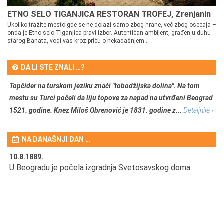
ETNO SELO TIGANJICA RESTORAN TROFEJ, Zrenjanin
Ukoliko tražite mesto gde se ne dolazi samo zbog hrane, već zbog osećaja –
onda je Etno selo Tiganjica pravi izbor. Autentičan ambijent, građen u duhu
starog Banata, vodi vas kroz priču o nekadašnjem...
DA LI STE ZNALI …?
Topčider na turskom jeziku znači "tobodžijska dolina". Na tom
mestu su Turci počeli da liju topove za napad na utvrđeni Beograd
1521. godine. Knez Miloš Obrenović je 1831. godine z...
Detaljnije ›
NA DANAŠNJI DAN …
10.8.1889.
10
U Beogradu je počela izgradnja Svetosavskog doma.
Ut
Om