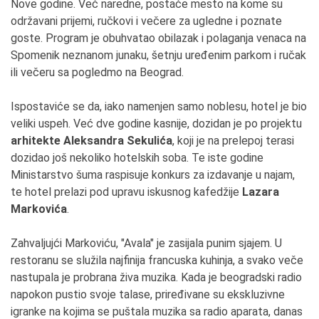
Nove godine. Već naredne, postaće mesto na kome su
održavani prijemi, ručkovi i večere za ugledne i poznate
goste. Program je obuhvatao obilazak i polaganja venaca na
Spomenik neznanom junaku, šetnju uređenim parkom i ručak
ili večeru sa pogledmo na Beograd.
Ispostaviće se da, iako namenjen samo noblesu, hotel je bio
veliki uspeh. Već dve godine kasnije, dozidan je po projektu
arhitekte Aleksandra Sekulića
, koji je na prelepoj terasi
dozidao još nekoliko hotelskih soba. Te iste godine
Ministarstvo šuma raspisuje konkurs za izdavanje u najam,
te hotel prelazi pod upravu iskusnog kafedžije
Lazara
Markovića
.
Zahvaljujći Markoviću, "Avala" je zasijala punim sjajem. U
restoranu se služila najfinija francuska kuhinja, a svako veče
nastupala je probrana živa muzika. Kada je beogradski radio
napokon pustio svoje talase, priređivane su ekskluzivne
igranke na kojima se puštala muzika sa radio aparata, danas