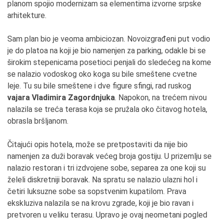
planom spojio modernizam sa elementima izvorne srpske
arhitekture.
Sam plan bio je veoma ambiciozan. Novoizgrađeni put vodio
je do platoa na koji je bio namenjen za parking, odakle bi se
širokim stepenicama posetioci penjali do sledećeg na kome
se nalazio vodoskog oko koga su bile smeštene cvetne
leje. Tu su bile smeštene i dve figure sfingi, rad ruskog
vajara Vladimira Zagordnjuka
. Napokon, na trećem nivou
nalazila se treća terasa koja se pružala oko čitavog hotela,
obrasla bršljanom.
Čitajući opis hotela, može se pretpostaviti da nije bio
namenjen za duži boravak većeg broja gostiju. U prizemlju se
nalazio restoran i tri izdvojene sobe, separea za one koji su
želeli diskretniji boravak. Na spratu se nalazio ulazni hol i
četiri luksuzne sobe sa sopstvenim kupatilom. Prava
ekskluziva nalazila se na krovu zgrade, koji je bio ravan i
pretvoren u veliku terasu. Upravo je ovaj neometani pogled