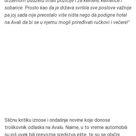
državnom budžetu imati pozicije i za kelnere, kelnerice i
sobarice. Prosto kao da je država svršila sve poslove važnije
pa joj sada nije preostalo više ništa nego da podigne hotel
na Avali da bi se u njemu mogli priređivati ručkovi i večere!"
Sličnu kritiku iznose i ondašnje novine koje donose
troškovnik odlaska na Avalu. Naime, u to vreme automobili
su još uvek bili prevozna sredstva elite, te su se obični