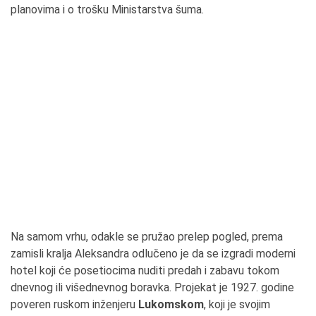
planovima i o trošku Ministarstva šuma.
Na samom vrhu, odakle se pružao prelep pogled, prema
zamisli kralja Aleksandra odlučeno je da se izgradi moderni
hotel koji će posetiocima nuditi predah i zabavu tokom
dnevnog ili višednevnog boravka. Projekat je 1927. godine
poveren ruskom inženjeru
Lukomskom
, koji je svojim