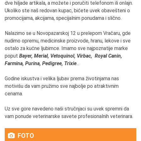
da bi se čekalo.
dve hiljade artikala, a možete i poručiti telefonom ili onlajn.
Ukoliko ste naš redovan kupac, bićete uvek obavešteni o
2. Da li ste oduvek želeli da se bavite trenutnom
promocijama, akcijama, specijalnim ponudama i slično.
delatnošću?
Uvek sam želela da se bavim lekovima i lečenjem.
Nalazimo se u Novopazarskoj 12 u prelepom Vračaru, gde
nudimo opremu, medicinske proizvode, hranu, lekove i sve
3. Čime se ponosite u Vašem poslovanju?
ostalo za kućne ljubimce. Imamo sve najpoznatije marke
U trajanju i u poverenju koje imam od svojih klijenata
poput
Bayer, Merial, Vetoquinol, Virbac, Royal Canin,
vlasnika životinja, koji i nakon gubitka kad nabave
Farmina, Purina, Pedigree, Trixie
...
novog dođu kod mene ponovo.
Godine iskustva i velika ljubav prema životinjama nas
4. Koja je tajna Vašeg uspeha?(navedite tri
motivišu da vam pružimo sve najbolje po atraktivnim
osobine, ponašanja ,verovanja ili sposobnosti)
cenama.
Ljubav prema onome što voliš i iskrenost.
Uz sve gore navedeno naši stručnjaci su uvek spremni da
5. Koliko je Vaša okolina imala razumevanja i ko
vam ponude veterinarske savete profesionalnih veterinara.
Vam je najveća podrška?
3 muškarca, suprug svekar i otac podrška da se
FOTO
odvažim u tome sto želim.