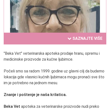
SAZNAJTE VIŠE
"Beka Vet" veterinarska apoteka prodaje hranu, opremu i
medicinske proizvode za kućne ljubimce.
Nataša Antić
Počeli smo sa radom 1999. godine uz glavni cilj da budemo
lokacija gde vlasnici kućnih ljubimaca mogu pronaći sve što
1. Kako ste i u kom trenutku došli na ideju da
im je potrebno na jednom mesu.
pokrenete svoj biznis?
Htela sam da pokažem svoj pun potencijal i odlučila
Znanje i poštenje je naša krilatica.
se za samostalnost, prelomni trenutak je bio
bombardovanje, gde sam shvatila da je život kratak
Beka Vet
apoteka za veterinarske proizvode nudi preko