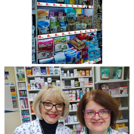
motivisali i kada dođu loša vremena?
Da ja to volim, to je jedna vrsta pozornice, jedna
vrsta razmene energije.
10. Kako biste posavetovali nove preduzetnice ili
mlađu Vas da možete?
Sve što hoćeš to i možeš, budi planinski potok,
nemoj biti talas, idi napred.
11. Na skali od 1-10 koliko je izazovno biti žena
preduzetnica u Srbiji?
Izuzetno, 10.
12. Gde tačno vidite sebe za 5 godina?
U spa centru 😊