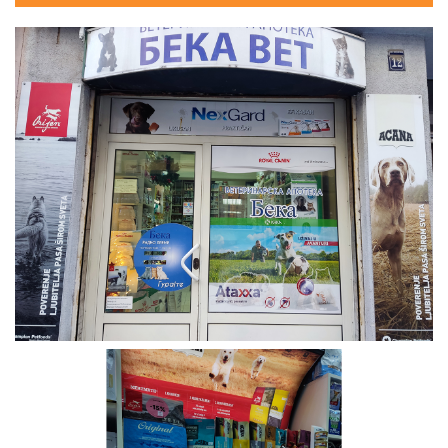
6. Koja rečenica je Vaša vodilja?
Znanje i poštenje u poslu.
7. Da li imate uzore koji su Vas motivisali ili
motivišu za dalji rad?
Klasične uzore nisam imala, ali smatram da sam
osnovu životnu dobila povremenim boravkom na
selu do polaska u školu gde je strašan uticaj na
mene imao moj teča koji mi je davajući slobodu u
odlučivanju u kontaktu sa prirodom u radosti I
bezbrižnosti i rečenici ti si rodjena da budeš voljena i
srećna. Odrastanjem sam shvatila da je to moja
odluka.
8. Čega ste morali da se odreknete?
Slobodnog vremena.
9. Šta je to što Vas je vuklo napred i kako ste se