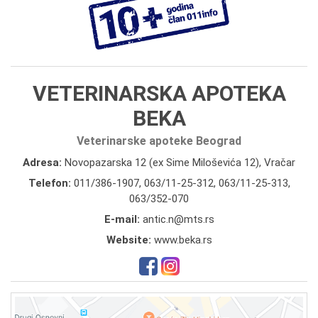
VETERINARSKA APOTEKA
BEKA
Veterinarske apoteke Beograd
Adresa:
Novopazarska 12 (ex Sime Miloševića 12), Vračar
Telefon:
011/386-1907
,
063/11-25-312
,
063/11-25-313
,
063/352-070
E-mail:
antic.n@mts.rs
Website:
www.beka.rs