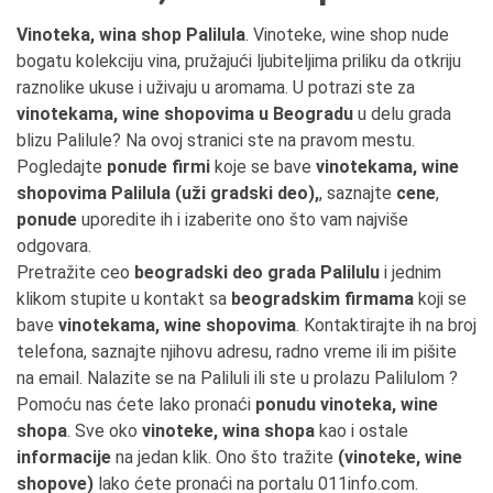
Vinoteka, wina shop Palilula
. Vinoteke, wine shop nude
bogatu kolekciju vina, pružajući ljubiteljima priliku da otkriju
raznolike ukuse i uživaju u aromama. U potrazi ste za
vinotekama, wine shopovima u Beogradu
u delu grada
blizu Palilule? Na ovoj stranici ste na pravom mestu.
Pogledajte
ponude firmi
koje se bave
vinotekama, wine
shopovima Palilula (uži gradski deo),
, saznajte
cene
,
ponude
uporedite ih i izaberite ono što vam najviše
odgovara.
Pretražite ceo
beogradski deo grada Palilulu
i jednim
klikom stupite u kontakt sa
beogradskim firmama
koji se
bave
vinotekama, wine shopovima
. Kontaktirajte ih na broj
telefona, saznajte njihovu adresu, radno vreme ili im pišite
na email. Nalazite se na Paliluli ili ste u prolazu Palilulom ?
Pomoću nas ćete lako pronaći
ponudu vinoteka, wine
shopa
. Sve oko
vinoteke, wina shopa
kao i ostale
informacije
na jedan klik. Ono što tražite
(vinoteke, wine
shopove)
lako ćete pronaći na portalu 011info.com.