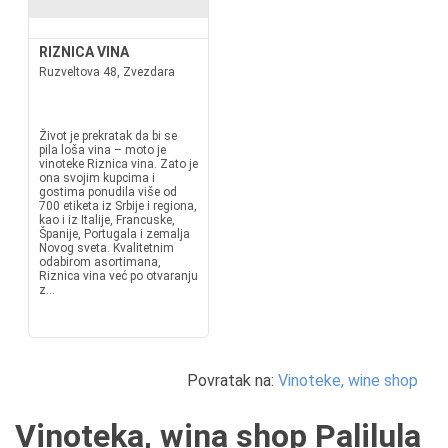
RIZNICA VINA
Ruzveltova 48, Zvezdara
Život je prekratak da bi se
pila loša vina – moto je
vinoteke Riznica vina. Zato je
ona svojim kupcima i
gostima ponudila više od
700 etiketa iz Srbije i regiona,
kao i iz Italije, Francuske,
Španije, Portugala i zemalja
Novog sveta. Kvalitetnim
odabirom asortimana,
Riznica vina već po otvaranju
z...
Povratak na:
Vinoteke, wine shop
Vinoteka, wina shop Palilula