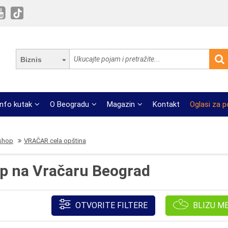
Biznis
Info kutak
O Beogradu
Magazin
Kontakt
Oglasi za 
 shop
VRAČAR cela opština
op na Vračaru Beograd
OTVORITE FILTERE
BLIZU M