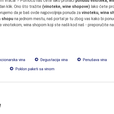
inom Vračar ? Pomoću nas ćete lako pronaći
ponudu vinoteka, wi
dan klik. Ono što tražite
(vinoteke, wine shopove)
lako ćete pro
erujemo da je baš ovde najpovoljnija ponuda za
vinoteku, wina s
a shopu
na jednom mestu, naš portal je tu zbog vas kako bi pon
te vinotekom, wina shopom koji ste našli kod naš - preporučite na
kcionarska vina
Degustacija vina
Penušava vina
e
Poklon paketi sa vinom
e