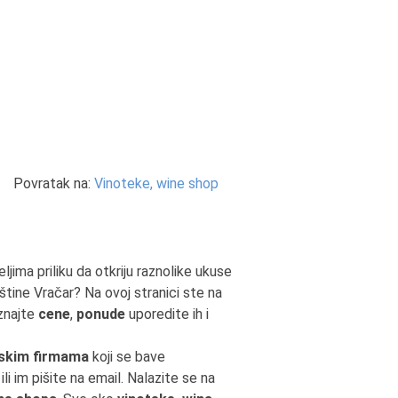
Povratak na:
Vinoteke, wine shop
ljima priliku da otkriju raznolike ukuse
štine Vračar? Na ovoj stranici ste na
aznajte
cene
,
ponude
uporedite ih i
skim firmama
koji se bave
li im pišite na email. Nalazite se na