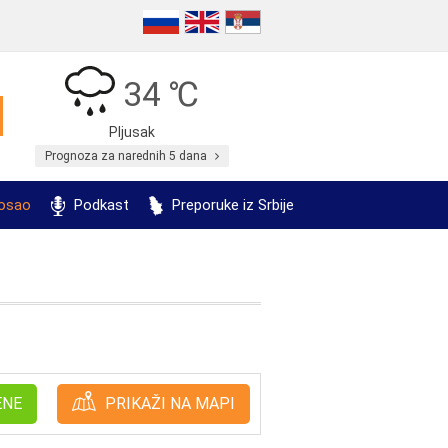
34 ℃
Pljusak
Prognoza za narednih 5 dana
posao
Podkast
Preporuke iz Srbije
ENE
PRIKAŽI NA MAPI