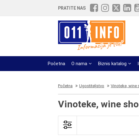
PRATITE NAS
Početna
O nama
Biznis katalog
Početna
Ugostiteljstvo
Vinoteke, wine
Vinoteke, wine sh