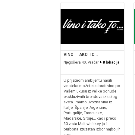
VINO I TAKO TO...
Njegoševa 40, Vračar
+ 8 lokacija
U prijatnom ambijentu naših
vinoteka možete izabrati vino po
Vašem ukusu iz velike ponude
ekskluzivnih brendova iz celog
sveta. Imamo uvozna vina iz
Italije, Španije, Argentine,
Portugalije, Francuske,
Mađarske, Srbije... kao i preko
30 vrsta Malt whiskey-ja i
burbona. Izuzetan izbor najboljih
srps...