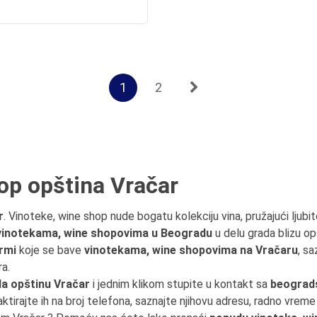
1
2
op opština Vračar
r
. Vinoteke, wine shop nude bogatu kolekciju vina, pružajući ljubite
vinotekama, wine shopovima u Beogradu
u delu grada blizu op
rmi
koje se bave
vinotekama, wine shopovima na Vračaru
, s
a.
a opštinu Vračar
i jednim klikom stupite u kontakt sa
beograd
aktirajte ih na broj telefona, saznajte njihovu adresu, radno vreme i