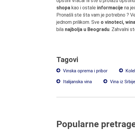
opštini Vračar ili ste u prolazu opšt
shopa
kao i ostale
informacije
na je
Pronašli ste šta vam je potrebno ? V
jednom prilikom. Sve
o vinoteci, win
bila
najbolja u Beogradu
. Zahvalni s
Tagovi
Vinska oprema i pribor
Kole
Italijanska vina
Vina iz Srbij
Popularne pretrag