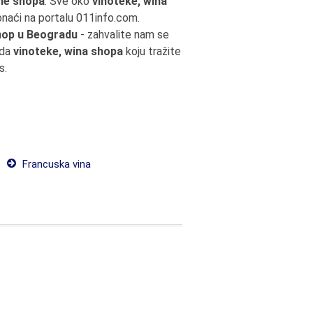
ne shopa
. Sve oko
vinoteke, wina
naći na portalu 011info.com.
hop u Beogradu
- zahvalite nam se
uda
vinoteke, wina shopa
koju tražite
s.
Francuska vina