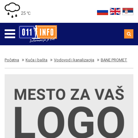
25 ℃
Početna
Kuća i bašta
Vodovod i kanalizacija
BANE PROMET