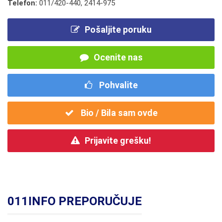
Telefon:
011/420-440
,
2414-975
Pošaljite poruku
Ocenite nas
Pohvalite
Bio / Bila sam ovde
Prijavite grešku!
011INFO PREPORUČUJE