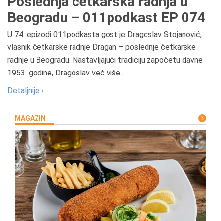
Poslednja četkarska radnja u
Beogradu – 011podkast EP 074
U 74. epizodi 011podkasta gost je Dragoslav Stojanović,
vlasnik četkarske radnje Dragan – poslednje četkarske
radnje u Beogradu. Nastavljajući tradiciju započetu davne
1953. godine, Dragoslav već više...
Detaljnije ›
MAGAZIN