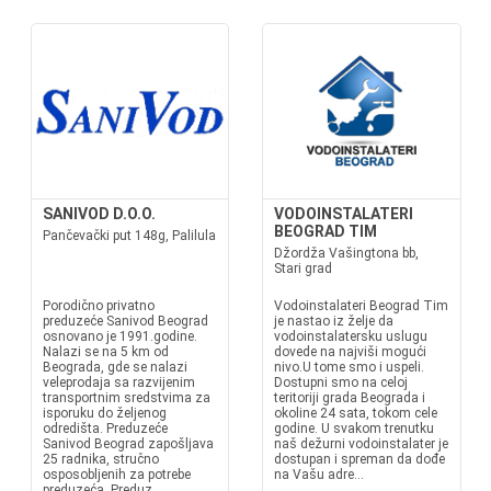
SANIVOD D.O.O.
VODOINSTALATERI
BEOGRAD TIM
Pančevački put 148g, Palilula
Džordža Vašingtona bb,
Stari grad
Porodično privatno
Vodoinstalateri Beograd Tim
preduzeće Sanivod Beograd
je nastao iz želje da
osnovano je 1991.godine.
vodoinstalatersku uslugu
Nalazi se na 5 km od
dovede na najviši mogući
Beograda, gde se nalazi
nivo.U tome smo i uspeli.
veleprodaja sa razvijenim
Dostupni smo na celoj
transportnim sredstvima za
teritoriji grada Beograda i
isporuku do željenog
okoline 24 sata, tokom cele
odredišta. Preduzeće
godine. U svakom trenutku
Sanivod Beograd zapošljava
naš dežurni vodoinstalater je
25 radnika, stručno
dostupan i spreman da dođe
osposobljenih za potrebe
na Vašu adre...
preduzeća. Preduz...