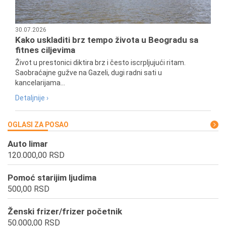
30.07.2026
Kako uskladiti brz tempo života u Beogradu sa
fitnes ciljevima
Život u prestonici diktira brz i često iscrpljujući ritam.
Saobraćajne gužve na Gazeli, dugi radni sati u
kancelarijama...
Detaljnije ›
OGLASI ZA POSAO
Auto limar
120.000,00 RSD
Pomoć starijim ljudima
500,00 RSD
Ženski frizer/frizer početnik
50.000,00 RSD