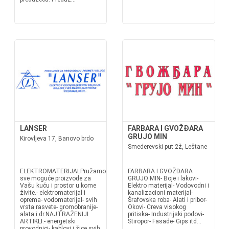
LANSER
FARBARA I GVOŽĐARA
GRUJO MIN
Kirovljeva 17, Banovo brdo
Smederevski put 2ž, Leštane
ELEKTROMATERIJALPružamo
FARBARA I GVOŽĐARA
sve moguće proizvode za
GRUJO MIN- Boje i lakovi-
Vašu kuću i prostor u kome
Elektro materijal- Vodovodni i
živite.- elektromaterijal i
kanalizacioni materijal-
oprema- vodomaterijal- svih
Šrafovska roba- Alati i pribor-
vrsta rasvete- gromobranije-
Okovi- Creva visokog
alata i dr.NAJTRAŽENIJI
pritiska- Industrijski podovi-
ARTIKLI:- energetski
Stiropor- Fasade- Gips itd...
provodnici- kablovi i žice svih