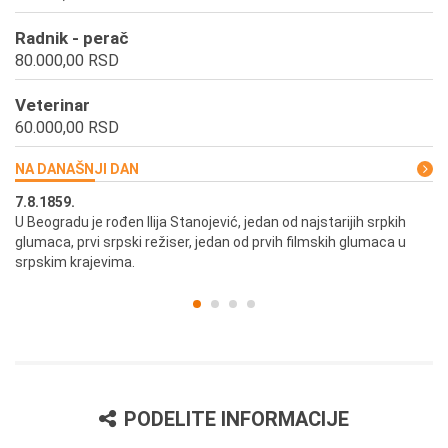
Radnik - perač
80.000,00 RSD
Veterinar
60.000,00 RSD
NA DANAŠNJI DAN
7.8.1859.
7.
U Beogradu je rođen Ilija Stanojević, jedan od najstarijih srpkih
U 
glumaca, prvi srpski režiser, jedan od prvih filmskih glumaca u
re
srpskim krajevima.
PODELITE INFORMACIJE