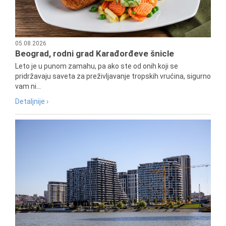
05.08.2026
Beograd, rodni grad Karađorđeve šnicle
Leto je u punom zamahu, pa ako ste od onih koji se
pridržavaju saveta za preživljavanje tropskih vrućina, sigurno
vam ni...
Detaljnije ›