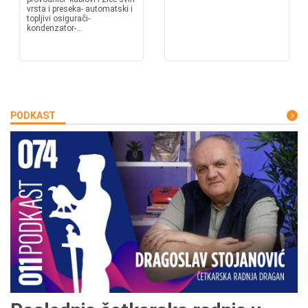
vrsta i preseka- automatski i
topljivi osigurači-
kondenzator-...
PODKAST