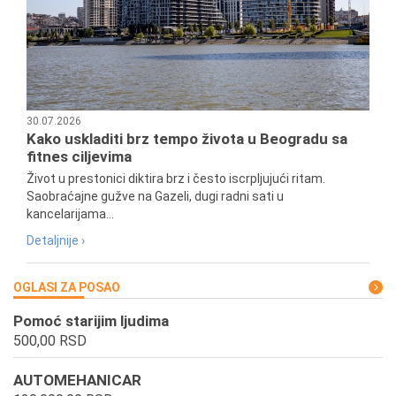
30.07.2026
Kako uskladiti brz tempo života u Beogradu sa
fitnes ciljevima
Život u prestonici diktira brz i često iscrpljujući ritam.
Saobraćajne gužve na Gazeli, dugi radni sati u
kancelarijama...
Detaljnije ›
OGLASI ZA POSAO
Pomoć starijim ljudima
500,00 RSD
AUTOMEHANICAR