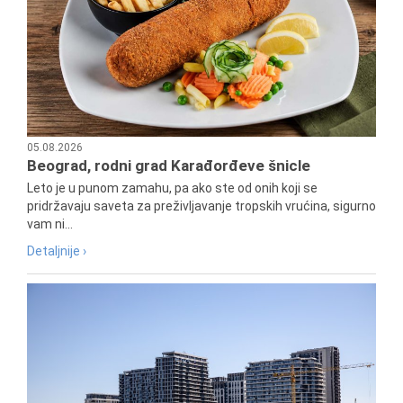
05.08.2026
Beograd, rodni grad Karađorđeve šnicle
Leto je u punom zamahu, pa ako ste od onih koji se
pridržavaju saveta za preživljavanje tropskih vrućina, sigurno
vam ni...
Detaljnije ›