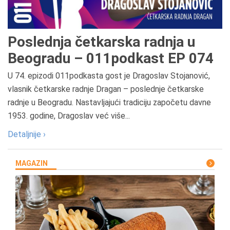
Poslednja četkarska radnja u
Beogradu – 011podkast EP 074
U 74. epizodi 011podkasta gost je Dragoslav Stojanović,
vlasnik četkarske radnje Dragan – poslednje četkarske
radnje u Beogradu. Nastavljajući tradiciju započetu davne
1953. godine, Dragoslav već više...
Detaljnije ›
MAGAZIN