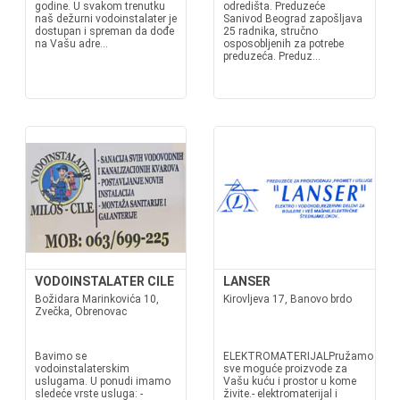
godine. U svakom trenutku
odredišta. Preduzeće
naš dežurni vodoinstalater je
Sanivod Beograd zapošljava
dostupan i spreman da dođe
25 radnika, stručno
na Vašu adre...
osposobljenih za potrebe
preduzeća. Preduz...
VODOINSTALATER CILE
LANSER
Božidara Marinkovića 10,
Kirovljeva 17, Banovo brdo
Zvečka, Obrenovac
Bavimo se
ELEKTROMATERIJALPružamo
vodoinstalaterskim
sve moguće proizvode za
uslugama. U ponudi imamo
Vašu kuću i prostor u kome
sledeće vrste usluga: -
živite.- elektromaterijal i