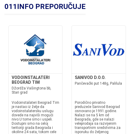
011INFO PREPORUČUJE
VODOINSTALATERI
SANIVOD D.O.O.
BEOGRAD TIM
Pančevački put 148g, Palilula
Džordža Vašingtona bb,
Stari grad
Vodoinstalateri Beograd Tim
Porodično privatno
je nastao iz želje da
preduzeće Sanivod Beograd
vodoinstalatersku uslugu
osnovano je 1991.godine.
dovede na najviši mogući
Nalazi se na 5 km od
nivo.U tome smo i uspeli.
Beograda, gde se nalazi
Dostupni smo na celoj
veleprodaja sa razvijenim
teritoriji grada Beograda i
transportnim sredstvima za
okoline 24 sata, tokom cele
isporuku do željenog