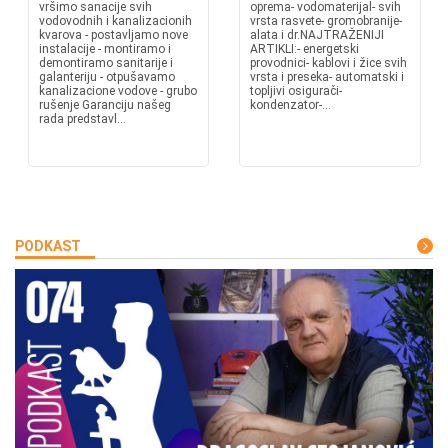
vršimo sanacije svih
oprema- vodomaterijal- svih
vodovodnih i kanalizacionih
vrsta rasvete- gromobranije-
kvarova - postavljamo nove
alata i dr.NAJTRAŽENIJI
instalacije - montiramo i
ARTIKLI:- energetski
demontiramo sanitarije i
provodnici- kablovi i žice svih
galanteriju - otpušavamo
vrsta i preseka- automatski i
kanalizacione vodove - grubo
topljivi osigurači-
rušenje Garanciju našeg
kondenzator-...
rada predstavl...
PODKAST