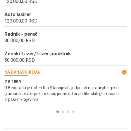
120.000,00 RSD
Auto lakirer
120.000,00 RSD
Radnik - perač
80.000,00 RSD
Ženski frizer/frizer početnik
50.000,00 RSD
NA DANAŠNJI DAN
7.8.1859.
7.
U Beogradu je rođen Ilija Stanojević, jedan od najstarijih srpkih
U 
glumaca, prvi srpski režiser, jedan od prvih filmskih glumaca u
re
srpskim krajevima.