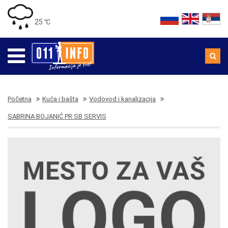
25 ℃
Početna
Kuća i bašta
Vodovod i kanalizacija
SABRINA BOJANIĆ PR SB SERVIS